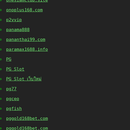
onesiamclub.site
onoplus168.com
p2vvip
panama888
pananthai99.com
paramax1688.info
PG
PG Slot
PG Slot เว็บใหม่
pg77
pgceo
pgfish
pggold168bet.com
pggold168bet.com