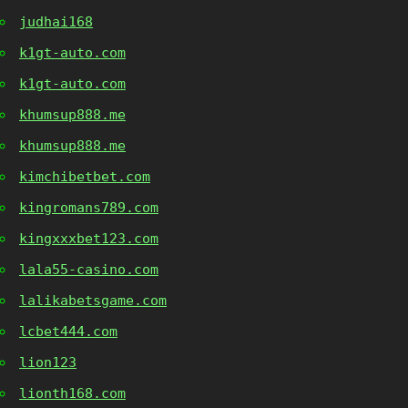
judhai168
k1gt-auto.com
k1gt-auto.com
khumsup888.me
khumsup888.me
kimchibetbet.com
kingromans789.com
kingxxxbet123.com
lala55-casino.com
lalikabetsgame.com
lcbet444.com
lion123
lionth168.com