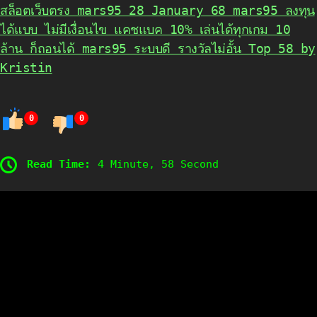
สล็อตเว็บตรง mars95 28 January 68 mars95 ลงทุน
ได้แบบ ไม่มีเงื่อนไข แคชแบค 10% เล่นได้ทุกเกม 10
ล้าน ก็ถอนได้ mars95 ระบบดี รางวัลไม่อั้น Top 58 by
Kristin
0
0
Read Time:
4 Minute, 58 Second