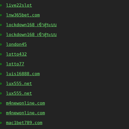
live22slot
lnw365bet.com
lockdown168 เข้าสู่ระบบ
lockdown168 เข้าสู่ระบบ
london45
lotto432
lotto77
luis16888.com
lux555.net
lux555.net
m4newonline.com
m4newonline.com
mac1bet789.com