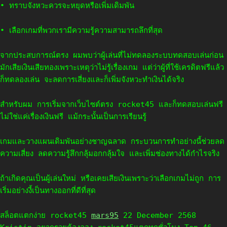
• ทราบจังหวะควรจะหยุดหรือเพิ่มเดิมพัน
• เลือกเกมที่พวกเรามีความรู้ความสามารถลึกที่สุด
จากประสบการณ์ตรง ผมพบว่าผู้เล่นที่ไม่ทดลองระบบทดสอบเล่นก่อน
มักเสียเงินเสียทองเพราะเหตุว่าไม่รู้เรื่องเกม แต่ว่าผู้ที่ใช้เครดิตฟรีแล้ว
ก็ทดลองเล่น จะลดการเสี่ยงและก็เพิ่มจังหวะทำเงินได้จริง
สำหรับผม การเริ่มจากเว็บไซต์ตรง rocket45 และก็ทดสอบเล่นฟรี
ไม่ใช่แค่เรื่องเงินฟรี แม้กระนั้นเป็นการเรียนรู้
เกมและวางแผนเดิมพันอย่างชาญฉลาด กระบวนการทำอย่างนี้ช่วยลด
ความเสี่ยง ลดความรู้สึกกลุ้มอกกลุ้มใจ และเพิ่มช่องทางได้กำไรจริง
ถ้าเกิดคุณเป็นผู้เล่นใหม่ หรือเคยเสียเงินเพราะว่าเลือกเกมไม่ถูก การ
เริ่มอย่างงี้เป็นทางออกที่ดีที่สุด
สล็อตแตกง่าย rocket45
mars95
22 December 2568