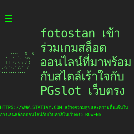
Skip
☰
to
content
fotostan เข้า
ร่วมเกมสล็อต
     .----.   @   @

ออนไลน์ที่มาพร้อม
   / .-"-.`.  \v/

   | | '\ \ \_/ )

 ,-\ `-.' /.'  /

กับสไตล์เร้าใจกับ
'---`----'----'
PGslot เว็บตรง
HTTPS://WWW.STATIVY.COM สร้างความสุขและความตื่นเต้นใน
การเล่นสล็อตออนไลน์กับเว็บคาสิโนเว็บตรง BOWENS