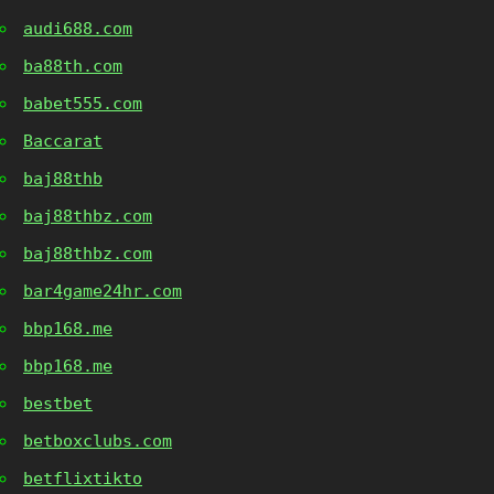
audi688.com
ba88th.com
babet555.com
Baccarat
baj88thb
baj88thbz.com
baj88thbz.com
bar4game24hr.com
bbp168.me
bbp168.me
bestbet
betboxclubs.com
betflixtikto