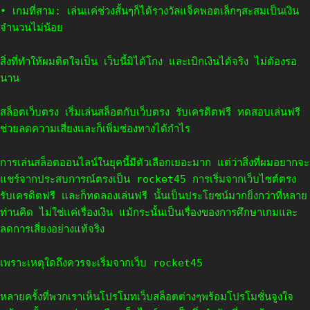
• เกมที่สาม: เล่นแค่ช่วงสั้นๆก็ได้รางวัลแจ็คพอตเล็กๆสะสมเป็นเงิน
จำนวนไม่น้อย
สิ่งที่ทำให้ผมติดใจเป็น เว็บนี้มิได้โกง และเบิกเงินได้จริง ไม่ต้องรอ
นาน
สล็อตเว็บตรง เริ่มเล่นสล็อตกับเว็บตรง รับเครดิตฟรี ทดสอบเล่นฟรี
ช่วยลดความเสี่ยงและก็เพิ่มช่องทางได้กำไร
การเล่นสล็อตออนไลน์ในยุคนี้มีตัวเลือกเยอะมาก แต่ว่าสิ่งที่ผมอยากจะ
แชร์จากประสบการณ์ตรงเป็น rocket45 การเริ่มจากเว็บไซต์ตรง
รับเครดิตฟรี และก็ทดลองเล่นฟรี นั้นเป็นประโยชน์มากยิ่งกว่าที่หลาย
ท่านคิด ไม่ใช่แค่เรื่องเงิน แม้กระนั้นเป็นเรื่องของการศึกษาเกมและ
ลดการเสี่ยงอย่างแท้จริง
เพราะเหตุใดถึงควรจะเริ่มจากเว็บ rocket45
หลายครั้งที่พวกเราเห็นโปรโมทเว็บสล็อตต่างๆพร้อมโปรโมชั่นจูงใจ