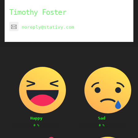
Timothy Foster
noreply@stativy.com
Happy
Sad
0
%
0
%