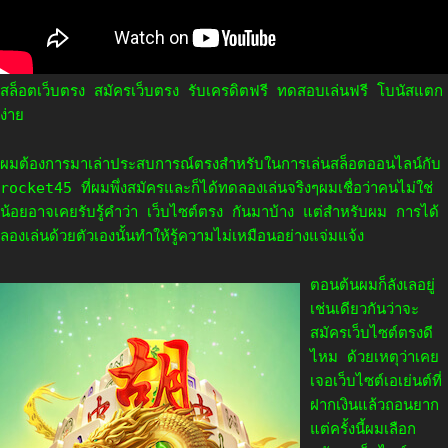
สล็อตเว็บตรง สมัครเว็บตรง รับเครดิตฟรี ทดสอบเล่นฟรี โบนัสแตก
ง่าย
ผมต้องการมาเล่าประสบการณ์ตรงสำหรับในการเล่นสล็อตออนไลน์กับ
rocket45 ที่ผมพึ่งสมัครและก็ได้ทดลองเล่นจริงๆผมเชื่อว่าคนไม่ใช่
น้อยอาจเคยรับรู้คำว่า เว็บไซต์ตรง กันมาบ้าง แต่สำหรับผม การได้
ลองเล่นด้วยตัวเองนั้นทำให้รู้ความไม่เหมือนอย่างแจ่มแจ้ง
ตอนต้นผมก็ลังเลอยู่
เช่นเดียวกันว่าจะ
สมัครเว็บไซต์ตรงดี
ไหม ด้วยเหตุว่าเคย
เจอเว็บไซต์เอเย่นต์ที่
ฝากเงินแล้วถอนยาก
แต่ครั้งนี้ผมเลือก