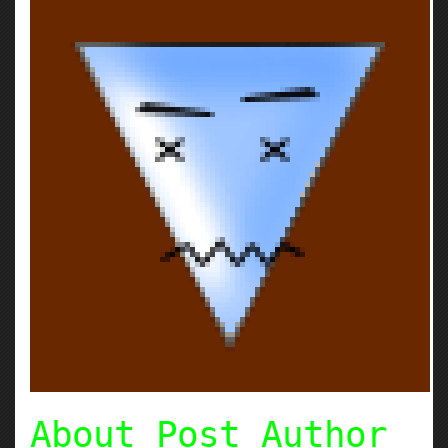
About Post Author