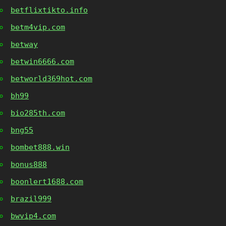
betflixtikto.info
betm4vip.com
betway
betwin6666.com
betworld369hot.com
bh99
bio285th.com
bng55
bombet888.win
bonus888
boonlert1688.com
brazil999
bwvip4.com