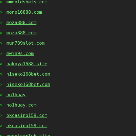
mmgoldsbets.com
mono16888.com
moza888.com
moza888.com
mun789slot.com
mwin9s.com
nakoya1688.site
niseko168bet.com
niseko168bet.com
no1huay
no1huay.com
okcasino159.com
okcasino159.com