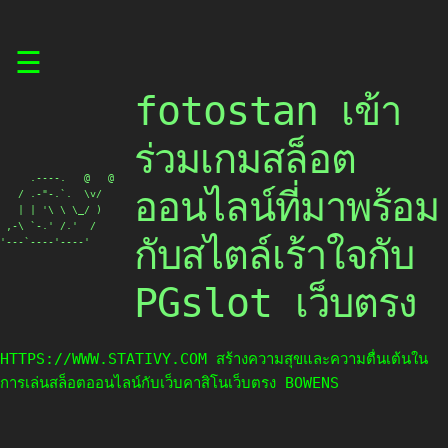
Skip
☰
to
content
fotostan เข้า
ร่วมเกมสล็อต
     .----.   @   @

ออนไลน์ที่มาพร้อม
   / .-"-.`.  \v/

   | | '\ \ \_/ )

 ,-\ `-.' /.'  /

กับสไตล์เร้าใจกับ
'---`----'----'
PGslot เว็บตรง
HTTPS://WWW.STATIVY.COM สร้างความสุขและความตื่นเต้นใน
การเล่นสล็อตออนไลน์กับเว็บคาสิโนเว็บตรง BOWENS