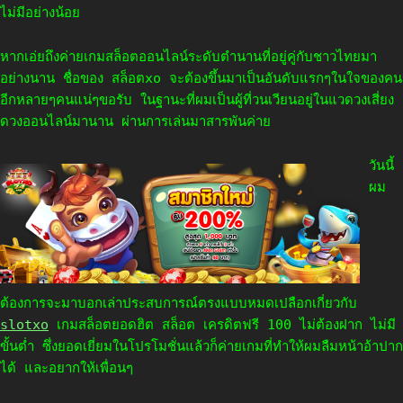
ไม่มีอย่างน้อย
หากเอ่ยถึงค่ายเกมสล็อตออนไลน์ระดับตำนานที่อยู่คู่กับชาวไทยมา
อย่างนาน ชื่อของ สล็อตxo จะต้องขึ้นมาเป็นอันดับแรกๆในใจของคน
อีกหลายๆคนแน่ๆขอรับ ในฐานะที่ผมเป็นผู้ที่วนเวียนอยู่ในแวดวงเสี่ยง
ดวงออนไลน์มานาน ผ่านการเล่นมาสารพันค่าย
วันนี้
ผม
ต้องการจะมาบอกเล่าประสบการณ์ตรงแบบหมดเปลือกเกี่ยวกับ
slotxo
เกมสล็อตยอดฮิต สล็อต เครดิตฟรี 100 ไม่ต้องฝาก ไม่มี
ขั้นต่ำ ซึ่งยอดเยี่ยมในโปรโมชั่นแล้วก็ค่ายเกมที่ทำให้ผมลืมหน้าอ้าปาก
ได้ และอยากให้เพื่อนๆ