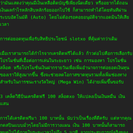
ว่ามันแสดงว่าคุณมีเงินเหลือติดบัญชีเพียงนิดเดียว หรืออยากได้ถอน
เงินผลกำไรหลักสิบหลักร้อยออกไปใช้ ก็สามารถทำได้โดยทันทีผ่าน
ระบบอัตโนมัติ (Auto) โดยไม่ต้องรอคอยอนุมัติจากแอดมินให้เสีย
เวลา
การต่อยอดทุนเพื่อรับสิทธิประโยชน์ slotxo ที่คุ้มค่ากว่าเดิม
เมื่อเราสามารถได้กำไรจากเครดิตฟรีได้แล้ว ก้าวต่อไปคือการเลือกรับ
โปรโมชั่นที่เอื้อต่อการเล่นในระยะยาว เช่น การมองหา โปรโมชั่น
สล็อต หรือโปรโมชั่นเงินฝากรายวันเพื่อเพิ่มอำนาจการต่อยอดเงินทุน
ของเราให้สูงมากขึ้น ซึ่งจะช่วยลดโอกาสขาดทุนรวมทั้งเพิ่มช่องทาง
สำหรับในการชนะรางวัลใหญ่ (Mega Win) ได้ง่ายเพิ่มขึ้นขอรับ
3 เคล็ดวิธีปั่นเครดิตฟรี 100 สล็อตxo ให้แปลงเป็นเงินหมื่น เงิน
แสน
การได้เครดิตฟรีมา 100 บาทนั้น นับว่าเป็นเรื่องที่ดีครับ แต่หากคุณ
กดสปินแบบมั่วๆโดยไม่มีการวางแผน เงิน 100 บาทนั้นก็สามารถ
หมดไปได้ภายในระยะเวลาไม่ถึง 5 นาที จากประสบการณ์จริงของ