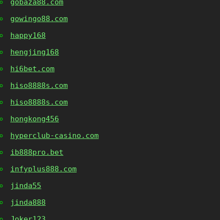
gobaza88.com
gowingo88.com
happy168
hengjing168
hi6bet.com
hiso8888s.com
hiso8888s.com
hongkong456
hyperclub-casino.com
ib888pro.bet
infyplus888.com
jinda55
jinda888
Joker123