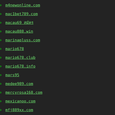
m4newonline.com
mac1bet789.com
macau69 สมัคร
macau888.win
marinapluss.com
mario678
mario678.club
mario678.info
mars95
medee989.com
mercyrosa168.com
mexicanoo.com
mfj889xx.com