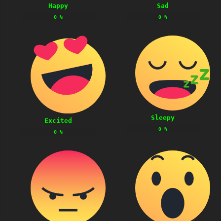
Happy
Sad
0
%
0
%
Sleepy
Excited
0
%
0
%