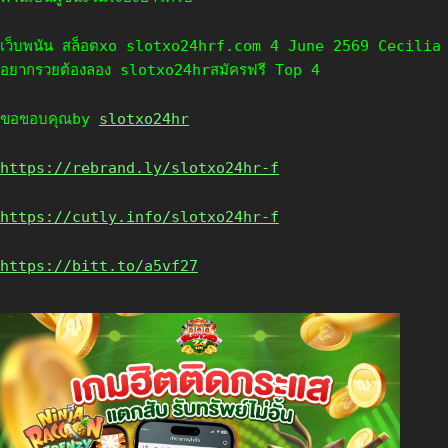
เว็บพนัน สล็อตxo slotxo24hrf.com 4 June 2569 Cecilia
อยากรวยต้องลอง slotxo24hrสมัครฟรี Top 4
ขอขอบคุณby
slotxo24hr
https://rebrand.ly/slotxo24hr-f
https://cutly.info/slotxo24hr-f
https://bitt.to/a5vf27