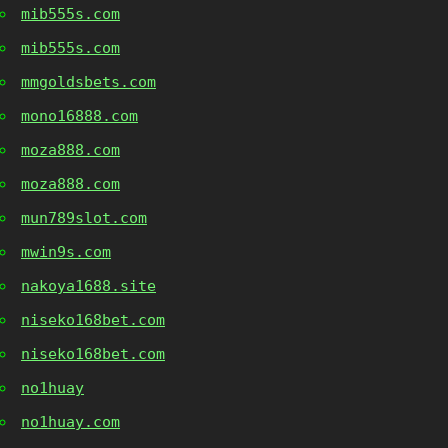
mib555s.com
mib555s.com
mmgoldsbets.com
mono16888.com
moza888.com
moza888.com
mun789slot.com
mwin9s.com
nakoya1688.site
niseko168bet.com
niseko168bet.com
no1huay
no1huay.com