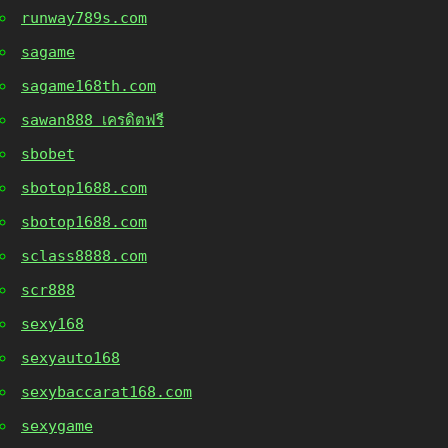
runway789s.com
sagame
sagame168th.com
sawan888 เครดิตฟรี
sbobet
sbotop1688.com
sbotop1688.com
sclass8888.com
scr888
sexy168
sexyauto168
sexybaccarat168.com
sexygame