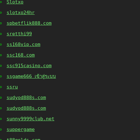
Slotxo
slotxo24hr
spbetflik888.com
sretthi99
ss168vip.com
ssc168.com
ssc915casino.com
ssgame666 เข้าสู่ระบบ
ssru
sudyod888s.com
sudyod888s.com
sunny9999club.net
suppergame