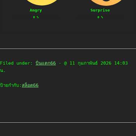
Angry
Surprise
0
%
0
%
Filed under:
ปั่นแตก66
- @ 11 กุมภาพันธ์ 2026 14:03
น.
ป้ายกำกับ:
สล็อต66