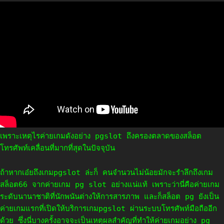
เพราะเหตุไรค่ายเกมดังอย่าง pgslot ถึงครองตลาดของสล็อต
โทรศัพท์เคลื่อนที่มากที่สุดในปัจจุบัน
ถ้าหากเอ๋ยถึงเกมpgslot ล่ะก็ คนจำนวนไม่น้อยมักจะรำลึกถึงเกม
สล็อต66 จากค่ายเกม pg slot อย่างแน่แท้ เพราะว่านี่คือค่ายเกม
ระดับนานาชาติที่นักพนันต่างให้การสารภาพ และก็สล็อต pg ยังเป็น
ค่ายเกมแรกที่เปิดให้บริการเกมpgslot ผ่านระบบโทรศัพท์มือถืออีก
ด้วย ซึ่งนี่บางครั้งอาจจะเป็นเหตุผลสำคัญที่ทำให้ค่ายเกมอย่าง pg