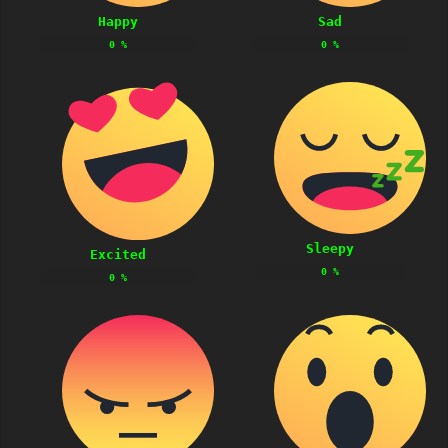
Happy
Sad
0
%
0
%
Sleepy
Excited
0
%
0
%