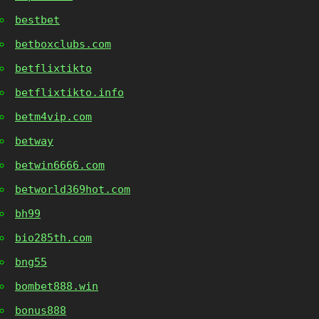
bestbet
betboxclubs.com
betflixtikto
betflixtikto.info
betm4vip.com
betway
betwin6666.com
betworld369hot.com
bh99
bio285th.com
bng55
bombet888.win
bonus888