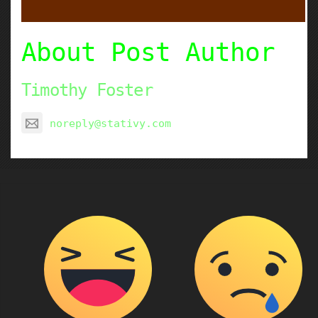
About Post Author
Timothy Foster
noreply@stativy.com