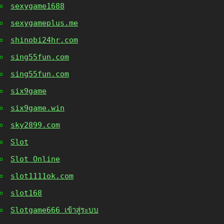
sexygame1688
sexygameplus.me
shinobi24hr.com
sing55fun.com
sing55fun.com
six9game
six9game.win
sky2899.com
Slot
Slot Online
slot1111ok.com
slot168
Slotgame666 เข้าสู่ระบบ