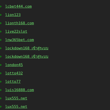
lcbet444.com
lion123
lionth168.com
live22slot
lnw365bet.com
lockdown168 เข้าสู่ระบบ
lockdown168 เข้าสู่ระบบ
london45
lotto432
lotto77
luis16888.com
lux555.net
lux555.net