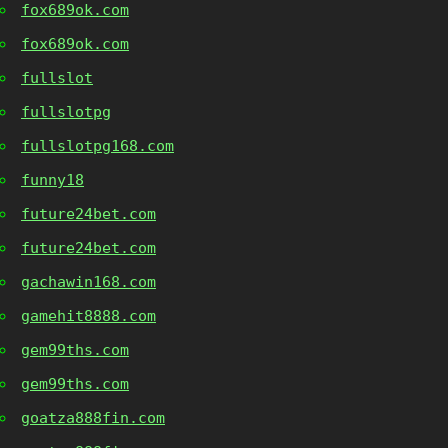
fox689ok.com
fox689ok.com
fullslot
fullslotpg
fullslotpg168.com
funny18
future24bet.com
future24bet.com
gachawin168.com
gamehit8888.com
gem99ths.com
gem99ths.com
goatza888fin.com