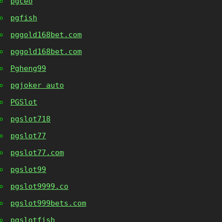
pgceo
pgfish
pggold168bet.com
pggold168bet.com
Pgheng99
pgjoker auto
PGSlot
pgslot718
pgslot77
pgslot77.com
pgslot99
pgslot9999.co
pgslot999bets.com
pgslotfish