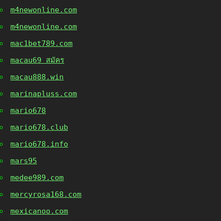
m4newonline.com
m4newonline.com
mac1bet789.com
macau69 สมัคร
macau888.win
marinapluss.com
mario678
mario678.club
mario678.info
mars95
medee989.com
mercyrosa168.com
mexicanoo.com