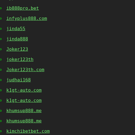
ib888pro.bet
infyplus888.com
jinda55
jinda888
Joker123
joker123th
Joker123th.com
judhai168
k1gt-auto.com
k1gt-auto.com
khumsup888.me
khumsup888.me
kimchibetbet.com