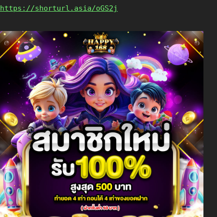
https://shorturl.asia/oGS2j