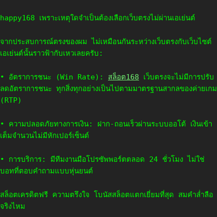
happy168 เพราะเหตุใดจำเป็นต้องเลือกเว็บตรงไม่ผ่านเอเย่นต์
จากประสบการณ์ตรงของผม ไม่เหมือนกันระหว่างเว็บตรงกับเว็บไซต์
เอเย่นต์นั้นราวฟ้ากับเหวเลยครับ:
• อัตราการชนะ (Win Rate):
สล็อต168
เว็บตรงจะไม่มีการปรับ
ลดอัตราการชนะ ทุกสิ่งทุกอย่างเป็นไปตามมาตรฐานสากลของค่ายเกม
(RTP)
• ความปลอดภัยทางการเงิน: ฝาก-ถอนเร็วผ่านระบบออโต้ เงินเข้า
เต็มจำนวนไม่มีหักเปอร์เซ็นต์
• การบริการ: มีทีมงานมือโปรซัพพอร์ตตลอด 24 ชั่วโมง ไม่ใช่
บอทที่ตอบคำถามแบบหุ่นยนต์
สล็อตเครดิตฟรี ความตรึงใจ โบนัสสล็อตแตกเยี่ยมที่สุด สมคำล่ำลือ
จริงไหม