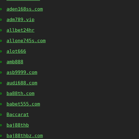
aden168ss.com
adm789.vip
allbet24hr
allone745s.com
alot666
amb888
asb9999.com
audi688.com
ba88th.com
babet555.com
Baccarat
baj88thb
baj88thbz.com