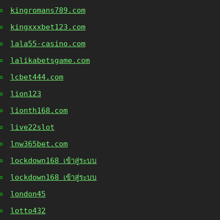
kingromans789.com
kingxxxbet123.com
lala55-casino.com
lalikabetsgame.com
lcbet444.com
lion123
lionth168.com
live22slot
lnw365bet.com
lockdown168 เข้าสู่ระบบ
lockdown168 เข้าสู่ระบบ
london45
lotto432