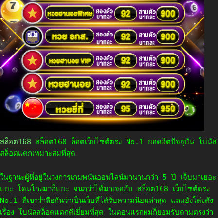
สล็อต168
สล็อต168 ล็อตเว็บไซต์ตรง No.1 ยอดฮิตปัจจุบัน โบนัส
สล็อตแตกเหมาะสมที่สุด
ในฐานะผู้ที่อยู่ในวงการเกมพนันออนไลน์มานานกว่า 5 ปี เจ็บมาเยอะ
แยะ โดนโกงมาก็แยะ จนกว่าได้มาเจอกับ สล็อต168 เว็บไซต์ตรง
No.1 ที่เขาร่ำลือกันว่าเป็นเว็บที่ได้รับความนิยมล่าสุด แถมยังโด่งดัง
เรื่อง โบนัสสล็อตแตกดีเยี่ยมที่สุด ในตอนแรกผมก็ยอมรับตามตรงว่า