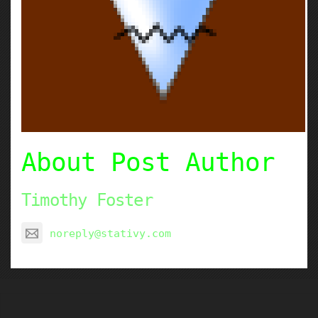
About Post Author
Timothy Foster
noreply@stativy.com