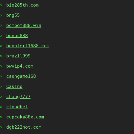
bio285th.com
bng55
bombet888.win
bonus888
boonlert1688.com
brazil999
bwvip4.com
cashgame168
Casino
chang7777
cloudbet
cupcake88x.com
dgb222hot.com