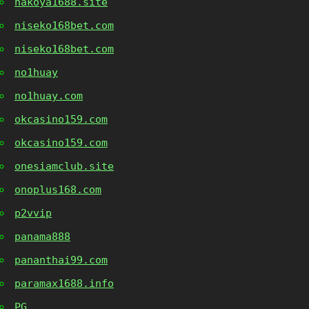
nakoya1688.site
niseko168bet.com
niseko168bet.com
no1huay
no1huay.com
okcasino159.com
okcasino159.com
onesiamclub.site
onoplus168.com
p2vvip
panama888
pananthai99.com
paramax1688.info
PG