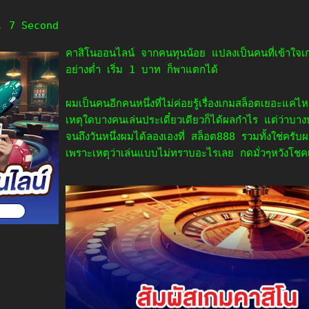
, 7 Second
คาสิโนออนไลน์ จากคนทุนน้อย แปลงเป็นคนที่เข้าใจเกมเพ
อย่างต่ำ เริ่ม 1 บาท ก็พาแตกได้
ผมเป็นคนอีกคนหนึ่งที่ไม่ค่อยรู้เรื่องเกมสล็อตเยอะแค่ไห
เหตุใดบางคนเล่นประเดี๋ยวเดียวก็ได้ผลกำไร แต่ว่าบ
จนถึงวันหนึ่งผมได้ลองเองที่ สล็อต888 รวมทั้งใช่ค
เพราะเหตุว่าเล่นแบบไม่ทราบอะไรเลย กดมั่วๆหวังโชคเข