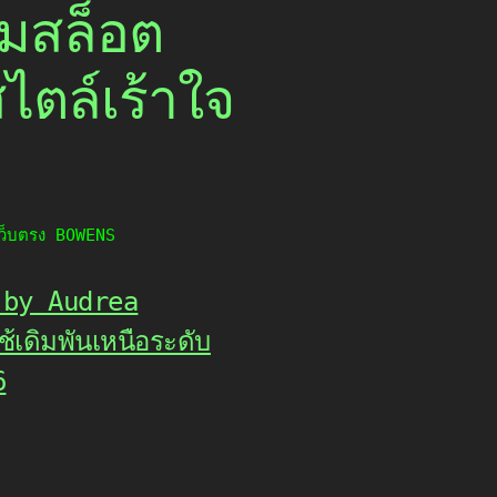
มสล็อต
ไตล์เร้าใจ
เว็บตรง BOWENS
4 by Audrea
้เดิมพันเหนือระดับ
6