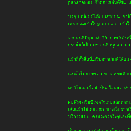
panama888 ชีวิตการเล่นดีขึ้น เพ
ปัจจุบันนี้ผมมิได้เป็นสายปั่น คาส
เพราะผมเข้าใจรูปแบบเกม เข้าใจ
จากคนที่มีทุนแค่ 20 บาทในวันนั้
กระนั้นก็เป็นการเล่นที่สนุกสนา
แล้วก็ทั้งสิ้นนี้…เริ่มจากเว็บที่ใ
และก็เริ่มจากความอยากลองเพียงเล็
คาสิโนออนไลน์ ปั่นสล็อตแตกง่า
ผมพึ่งจะเริ่มพึงพอใจเกมสล็อตออนไ
เล่นแล้วไม่เคยแตก บางเว็บฝากเงิ
บริการแบบ ครบวงจรจริงๆและที่ส
เริ่มจากความสงสัย จนถึงแปลงเป