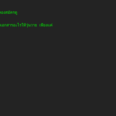
ลองสมัครดู
่งเอกสารอะไรให้วุ่นวาย เพียงแค่