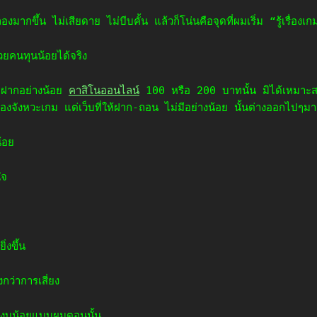
มากขึ้น ไม่เสียดาย ไม่บีบคั้น แล้วก็โน่นคือจุดที่ผมเริ่ม “รู้เรื่องเก
วยคนทุนน้อยได้จริง
นดฝากอย่างน้อย
คาสิโนออนไลน์
100 หรือ 200 บาทนั้น มิได้เหมาะสมกั
ังหวะเกม แต่เว็บที่ให้ฝาก-ถอน ไม่มีอย่างน้อย นั้นต่างออกไปๆมาๆ
้อย
ใจ
่งขึ้น
กว่าการเสี่ยง
คนงบน้อยแบบผมตอนนั้น