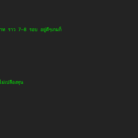
บาท ราว 7–8 รอบ อยู่ดีๆเกมก็
ไม่เปลืองทุน