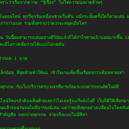
ราะว่าเริ่มจากความ “รู้เรื่อง” ไม่ใช่ความมุ่งมาดล้วนๆ
ิโนออนไลน์ ทุกวี่ทุกวันเหมือนช่วงเริ่มต้น แม้กระนั้นครั้งใดก็ตามเล่น 
การวางเบท รวมทั้งทราบว่าควรจะหยุดเมื่อไหร่
น วันนี้ผมสามารถเล่นอย่างมีวินัยแล้วก็ได้กำไรตามเป้าบ่อยมากขึ้น แ
นและมีโอกาสเพิ่มรายได้แบบไม่กดดัน
ห้ผมฝากแค่ 1 บาท
กน้อย ที่สุดท้ายทำให้ผม เข้าใจเกมเพิ่มขึ้นเรื่อยๆกว่าเดิมหลายเท่า
ยทุกเกม กับเว็บบริการครบวงจรที่มาพร้อมระบบฝากถอนอัตโนมัติ
ลน์ใหม่ๆจำต้องเห็นด้วยเลยว่าไม่เคยรู้จะเริ่มยังไงดี เว็บก็มีให้เลือก
นแล้วรอนานจนไม่มีอารมณ์เล่น แต่ว่าทุกสิ่งทุกอย่างเปลี่ยนไปโดยทันท
ำคัญคือ แตกง่ายทุกเกม จ่ายจริงแบบไม่มีลีลา
็นความซาบซึ้งแรกเจอ