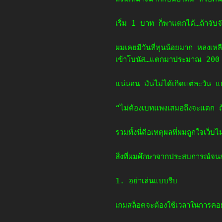
เริ่ม 1 บาท ก็พาแตกได้…ถ้าจับ
ผมเคยมีวันที่ทุนน้อยมาก หลงเห
เข้าโบนัส…แตกมาประมาณ 200 
แน่นอน มันไม่ได้เกิดแต่ละวัน แต่เร
“ไม่ต้องเบทแพงเสมอถึงจะแตก ถ
รวมทั้งนี่คือเหตุผลที่ผมถูกใจเว็บ
สิ่งที่ผมศึกษาจากประสบการณ์จนกระ
1. อย่าเล่นแบบรีบ
เกมสล็อตจะต้องใช้เวลาในการคอย