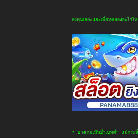
ลงทุนเยอะแยะเพื่อทดลองอะไรให
• บางเกมเน้นย้ำเบทต่ำ แม้กระน