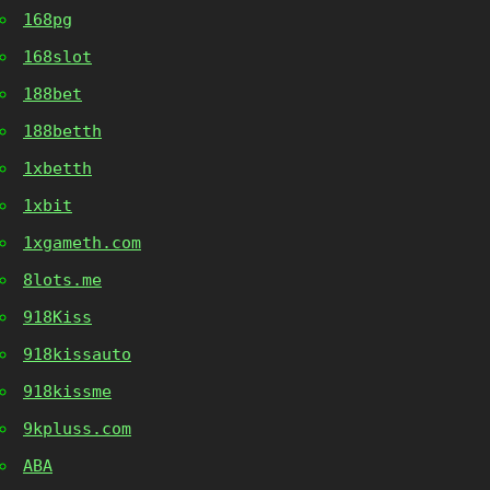
168pg
168slot
188bet
188betth
1xbetth
1xbit
1xgameth.com
8lots.me
918Kiss
918kissauto
918kissme
9kpluss.com
ABA