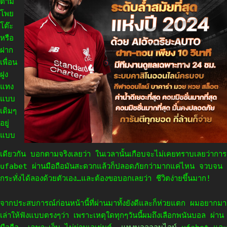
ตาม
โพย
โต๊ะ
หรือ
ฝาก
เพื่อน
ฝูง
แทง
แบบ
เดิมๆ
อยู่
แบบ
เดียวกัน บอกตามจริงเลยว่า ในเวลานั้นเกือบจะไม่เคยทราบเลยว่าการ
ufabet ผ่านมือถือมันสะดวกแล้วก็ปลอดภัยกว่ามากแค่ไหน จวบจน
กระทั่งได้ลองด้วยตัวเอง…และต้องขอบอกเลยว่า ชีวิตง่ายขึ้นมาก!
จากประสบการณ์ก่อนหน้านี้ที่ผ่านมาทั้งยังดีและก็ห่วยแตก ผมอยากมา
เล่าให้ฟังแบบตรงๆว่า เพราะเหตุใดทุกๆวันนี้ผมถึงเลือกพนันบอล ผ่าน