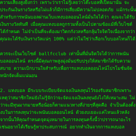
ความเสี่ยงสูงยิ่งกว่า เพราะว่าเราไม่รู้เลยว่าโต๊ะบอลที่เปิดมานั้น จะ
ประกันเงินรางวัลหรือไม่แล้วก็มีการเสี่ยงมีความไม่ปลอดภัย แม้กระนั้น
สำหรับการพนันบอลผ่านเว็บแทงบอลออนไลน์มั่นใจได้ว่า คุณจะได้รับ
เงินรางวัลทันที เมื่อคุณแทงบอลถูกรวมทั้งเป็นไปตามข้อแม้ที่เว็บไซต์
ได้กำหนด ไม่จำเป็นที่จะต้องมาวิตกกังวลหรือกลุ้มใจจิตใจเนื่องจากว่า
คุณจะได้รับเงินรางวัลแน่ๆ 100% แต่ว่าไม่ใช่ว่าเลือกเว็บบอลไหนก็ได้
ควรจะเป็นเว็บไซต์ ballfcclub เท่านั้นที่มั่นจิตใจได้ว่าการพนัน
บอลออนไลน์ ตรงนี้มีคุณภาพสูงมุ่งมั่นปรับปรุงให้สมาชิกได้รับความ
สบาย ความเบิกบานใจสำหรับเพื่อการแทงบอลออนไลน์โปรโมชั่นจัด
หนักจัดเต็มแน่นอน
2. แทงบอล มีระบบระเบียบจัดแจงเงินลงทุนไว้รองรับสมาชิกเพราะ
เหตุว่าสมาชิกใหม่ยังไม่รู้จักว่าจะจัดแจงเงินลงทุนยังไงให้เหมาะสม ไม่
ว่าจะมีทุนมากมายหรือน้อยก็ตามแนวทางที่ง่ายๆที่สุดคือ จำเป็นต้องตั้ง
งบในการลงทุนว่าจะพนันบอลออนไลน์ ด้วยงบเยอะแค่ไหนแล้วหลัง
จากนั้นให้คุณกำหนดจุดมุ่งหมายในการลงทุนครั้งนี้ว่าปรารถนาอะไร
เช่นอยากได้เรียนรู้หาประสบการณ์ อยากทำเงินจากการแทงบอล