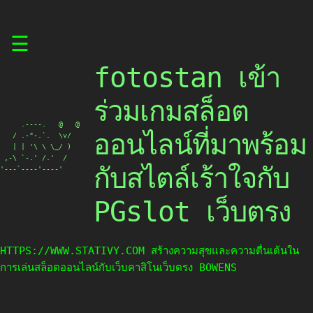
Skip
☰
to
content
fotostan เข้า
ร่วมเกมสล็อต
     .----.   @   @

ออนไลน์ที่มาพร้อม
   / .-"-.`.  \v/

   | | '\ \ \_/ )

 ,-\ `-.' /.'  /

กับสไตล์เร้าใจกับ
'---`----'----'
PGslot เว็บตรง
HTTPS://WWW.STATIVY.COM สร้างความสุขและความตื่นเต้นใน
การเล่นสล็อตออนไลน์กับเว็บคาสิโนเว็บตรง BOWENS