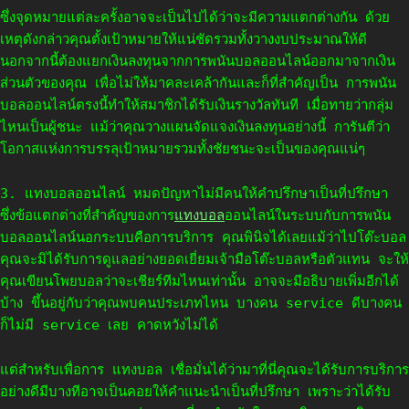
ซึ่งจุดหมายแต่ละครั้งอาจจะเป็นไปได้ว่าจะมีความแตกต่างกัน ด้วย
เหตุดังกล่าวคุณตั้งเป้าหมายให้แน่ชัดรวมทั้งวางงบประมาณให้ดี
นอกจากนี้ต้องแยกเงินลงทุนจากการพนันบอลออนไลน์ออกมาจากเงิน
ส่วนตัวของคุณ เพื่อไม่ให้มาคละเคล้ากันและก็ที่สำคัญเป็น การพนัน
บอลออนไลน์ตรงนี้ทำให้สมาชิกได้รับเงินรางวัลทันที เมื่อทายว่ากลุ่ม
ไหนเป็นผู้ชนะ แม้ว่าคุณวางแผนจัดแจงเงินลงทุนอย่างนี้ การันตีว่า
โอกาสแห่งการบรรลุเป้าหมายรวมทั้งชัยชนะจะเป็นของคุณแน่ๆ
3. แทงบอลออนไลน์ หมดปัญหาไม่มีคนให้คำปรึกษาเป็นที่ปรึกษา
ซึ่งข้อแตกต่างที่สำคัญของการ
แทงบอล
ออนไลน์ในระบบกับการพนัน
บอลออนไลน์นอกระบบคือการบริการ คุณพินิจได้เลยแม้ว่าไปโต๊ะบอล
คุณจะมิได้รับการดูแลอย่างยอดเยี่ยมเจ้ามือโต๊ะบอลหรือตัวแทน จะให้
คุณเขียนโพยบอลว่าจะเชียร์ทีมไหนเท่านั้น อาจจะมีอธิบายเพิ่มอีกได้
บ้าง ขึ้นอยู่กับว่าคุณพบคนประเภทไหน บางคน service ดีบางคน
ก็ไม่มี service เลย คาดหวังไม่ได้
แต่สำหรับเพื่อการ แทงบอล เชื่อมั่นได้ว่ามาที่นี่คุณจะได้รับการบริการ
อย่างดีมีบางทีอาจเป็นคอยให้คำแนะนำเป็นที่ปรึกษา เพราะว่าได้รับ