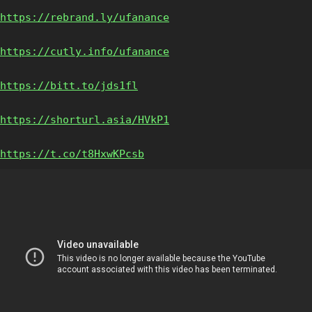
https://rebrand.ly/ufanance
https://cutly.info/ufanance
https://bitt.to/jds1fl
https://shorturl.asia/HVkP1
https://t.co/t8HxwKPcsb