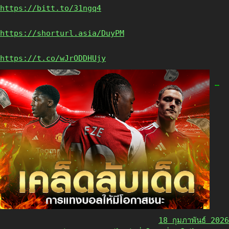
https://bitt.to/31ngq4
https://shorturl.asia/DuyPM
https://t.co/wJrODDHUjy
…
18 กุมภาพันธ์ 2026