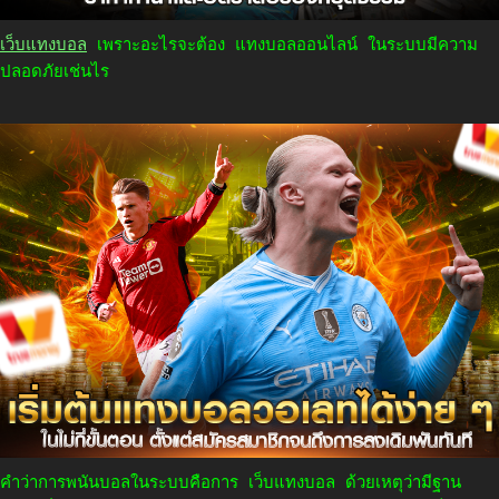
เว็บแทงบอล
เพราะอะไรจะต้อง แทงบอลออนไลน์ ในระบบมีความ
ปลอดภัยเช่นไร
คำว่าการพนันบอลในระบบคือการ เว็บแทงบอล ด้วยเหตุว่ามีฐาน