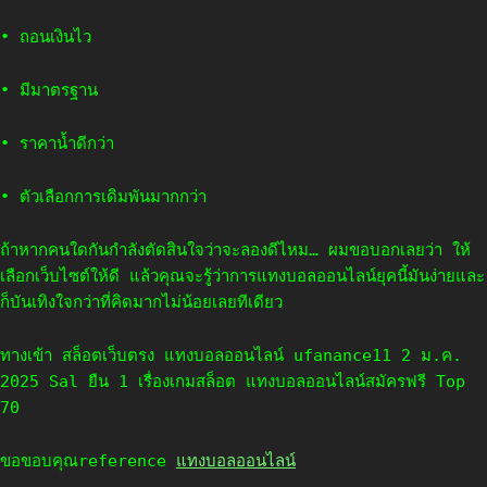
• ถอนเงินไว
• มีมาตรฐาน
• ราคาน้ำดีกว่า
• ตัวเลือกการเดิมพันมากกว่า
ถ้าหากคนใดกันกำลังตัดสินใจว่าจะลองดีไหม… ผมขอบอกเลยว่า ให้
เลือกเว็บไซต์ให้ดี แล้วคุณจะรู้ว่าการแทงบอลออนไลน์ยุคนี้มันง่ายและ
ก็บันเทิงใจกว่าที่คิดมากไม่น้อยเลยทีเดียว
ทางเข้า สล็อตเว็บตรง แทงบอลออนไลน์ ufanance11 2 ม.ค.
2025 Sal ยืน 1 เรื่องเกมสล็อต แทงบอลออนไลน์สมัครฟรี Top
70
ขอขอบคุณreference
แทงบอลออนไลน์