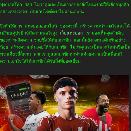
ฟุตบอลโลก ฯลฯ ไม่ว่าคุณจะเป็นสาวกของลีกไหนเรามีให้เลือกทุกลีก
อย่างครบวงจร เป็นเว็บไซต์ตรงไม่ผ่านเอเย่น
จึงทำให้การ แทงบอลออนไลน์ ของตรงนี้ สร้างความน่าวางใจและได้
เปรียบคู่ปรปักษ์มีความพอใจสูง
เว็บแทงบอล
เรามองเห็นจุดสำคัญ
ของการผลิตความซาบซึ้งให้กับสมาชิก นอกนั้นยังลงทุนเดิมพันอย่าง
น้อย สร้างความคุ้นเคยให้กับสมาชิก ไม่ว่าคุณจะเป็นพวกใหม่หรือเป็น
พวกเดี๋ยวนี้ก็ตาม พวกเราดูแลสมาชิกทุกท่านด้วยความเป็นเพื่อนมี
ความเอาใจใส่ให้สมาชิกได้รับสิ่งที่ยอดเยี่ยม