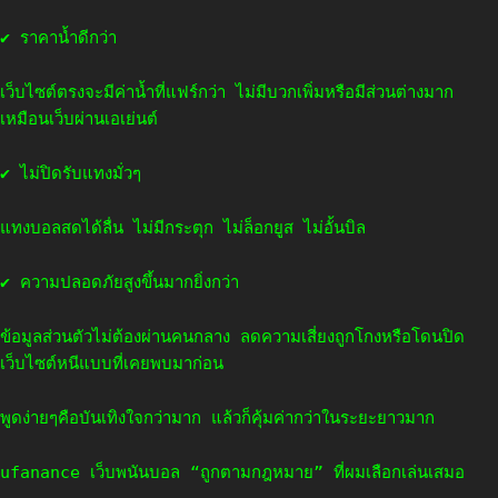
✔ ราคาน้ำดีกว่า
เว็บไซต์ตรงจะมีค่าน้ำที่แฟร์กว่า ไม่มีบวกเพิ่มหรือมีส่วนต่างมาก
เหมือนเว็บผ่านเอเย่นต์
✔ ไม่ปิดรับแทงมั่วๆ
แทงบอลสดได้ลื่น ไม่มีกระตุก ไม่ล็อกยูส ไม่อั้นบิล
✔ ความปลอดภัยสูงขึ้นมากยิ่งกว่า
ข้อมูลส่วนตัวไม่ต้องผ่านคนกลาง ลดความเสี่ยงถูกโกงหรือโดนปิด
เว็บไซต์หนีแบบที่เคยพบมาก่อน
พูดง่ายๆคือบันเทิงใจกว่ามาก แล้วก็คุ้มค่ากว่าในระยะยาวมาก
ufanance เว็บพนันบอล “ถูกตามกฎหมาย” ที่ผมเลือกเล่นเสมอ