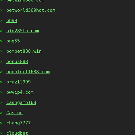
betworld369hot.com
bh99
bio285th.com
bng55
bombet888.win
bonus888
boonlert1688.com
brazil999
bwvip4.com
cashgame168
Casino
chang7777
cloudbet