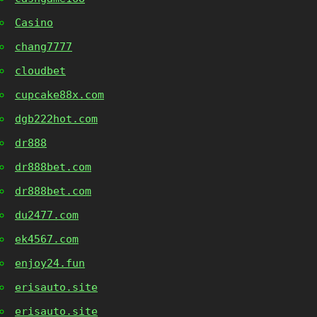
Casino
chang7777
cloudbet
cupcake88x.com
dgb222hot.com
dr888
dr888bet.com
dr888bet.com
du2477.com
ek4567.com
enjoy24.fun
erisauto.site
erisauto.site