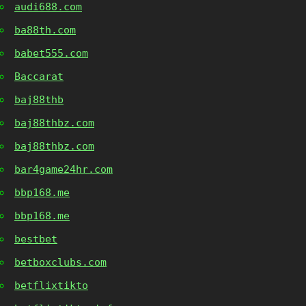
audi688.com
ba88th.com
babet555.com
Baccarat
baj88thb
baj88thbz.com
baj88thbz.com
bar4game24hr.com
bbp168.me
bbp168.me
bestbet
betboxclubs.com
betflixtikto