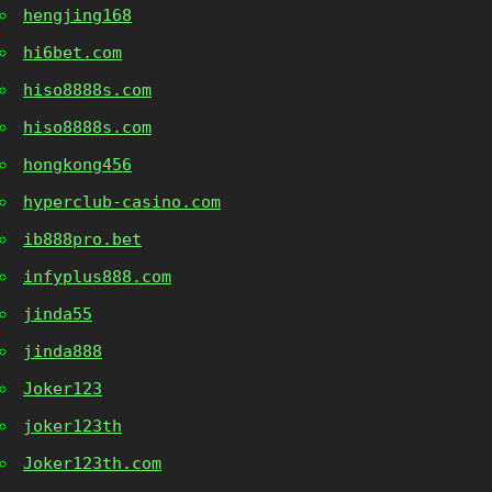
hengjing168
hi6bet.com
hiso8888s.com
hiso8888s.com
hongkong456
hyperclub-casino.com
ib888pro.bet
infyplus888.com
jinda55
jinda888
Joker123
joker123th
Joker123th.com