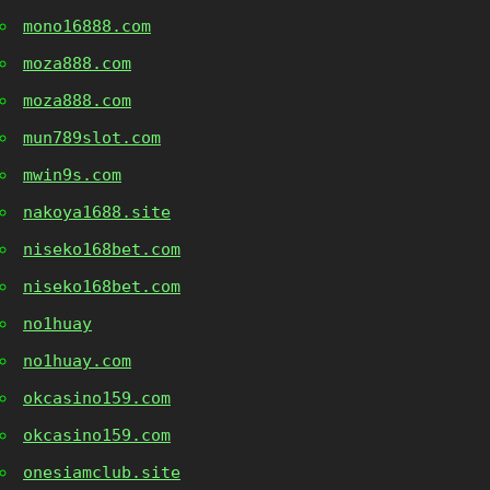
mono16888.com
moza888.com
moza888.com
mun789slot.com
mwin9s.com
nakoya1688.site
niseko168bet.com
niseko168bet.com
no1huay
no1huay.com
okcasino159.com
okcasino159.com
onesiamclub.site