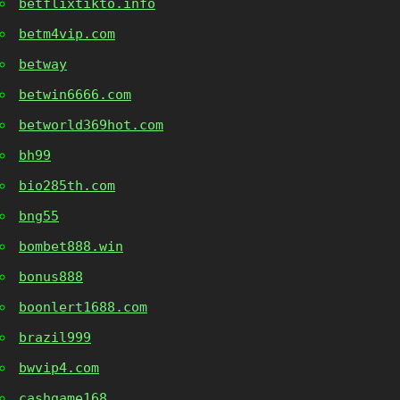
betflixtikto.info
betm4vip.com
betway
betwin6666.com
betworld369hot.com
bh99
bio285th.com
bng55
bombet888.win
bonus888
boonlert1688.com
brazil999
bwvip4.com
cashgame168