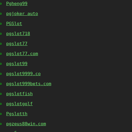
Pgheng99
pgjoker auto
PGSlot
pgslot718
pgslot77
pgslot77.com
pgslot99
pgslot9999.co
pgslot999bets.com
pgslotfish
pgslotgolf
Pgslotth
pgzeus88win.com