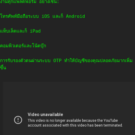
งานทุกแพลตฟอร์ม อย่างเช่น:
โทรศัพท์มือถือระบบ iOS และก็ Android
แท็บเล็ตและก็ iPad
คอมพิวเตอร์และโน้ตบุ๊ก
การรับรองตัวตนผ่านระบบ OTP ทำให้บัญชีของคุณปลอดภัยมากเพิ่ม
ขึ้น