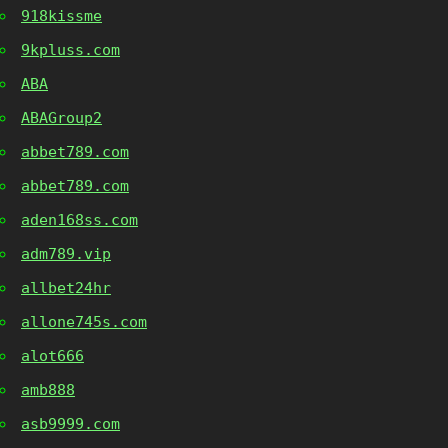
918kissme
9kpluss.com
ABA
ABAGroup2
abbet789.com
abbet789.com
aden168ss.com
adm789.vip
allbet24hr
allone745s.com
alot666
amb888
asb9999.com