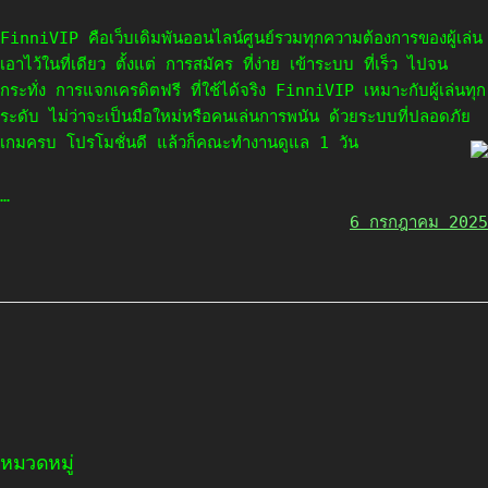
FinniVIP คือเว็บเดิมพันออนไลน์ศูนย์รวมทุกความต้องการของผู้เล่น
เอาไว้ในที่เดียว ตั้งแต่ การสมัคร ที่ง่าย เข้าระบบ ที่เร็ว ไปจน
กระทั่ง การแจกเครดิตฟรี ที่ใช้ได้จริง FinniVIP เหมาะกับผู้เล่นทุก
ระดับ ไม่ว่าจะเป็นมือใหม่หรือคนเล่นการพนัน ด้วยระบบที่ปลอดภัย
เกมครบ โปรโมชั่นดี แล้วก็คณะทำงานดูแล 1 วัน
…
6 กรกฎาคม 2025
หมวดหมู่