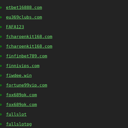
etbet16888.com
eu369clubs.com
FAFA123
fcharoenkit168.com
fcharoenkit168.com
finfinbet789.com
finnivips.com
fiwdee.win
fortune99vip.com
fox689ok.com
fox689ok.com
fullslot
fullslotpg