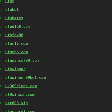
ufa9
ufabet
ufabetxx
ufad168.com
ufafox88
ufam11.com
ufamnn.com
ufanance789.com
ufawinner
ufawinner99bet.com
uk369clubs.com
ut9winwin.com
ver888.vip
viperpro1.com