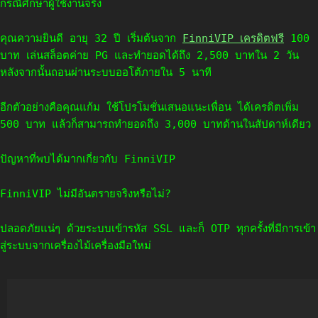
กรณีศึกษาผู้ใช้งานจริง
คุณความยินดี อายุ 32 ปี เริ่มต้นจาก
FinniVIP เครดิตฟรี
100
บาท เล่นสล็อตค่าย PG และทำยอดได้ถึง 2,500 บาทใน 2 วัน
หลังจากนั้นถอนผ่านระบบออโต้ภายใน 5 นาที
อีกตัวอย่างคือคุณแก้ม ใช้โปรโมชั่นเสนอแนะเพื่อน ได้เครดิตเพิ่ม
500 บาท แล้วก็สามารถทำยอดถึง 3,000 บาทด้านในสัปดาห์เดียว
ปัญหาที่พบได้มากเกี่ยวกับ FinniVIP
FinniVIP ไม่มีอันตรายจริงหรือไม่?
ปลอดภัยแน่ๆ ด้วยระบบเข้ารหัส SSL และก็ OTP ทุกครั้งที่มีการเข้า
สู่ระบบจากเครื่องไม้เครื่องมือใหม่