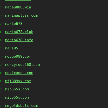
macau888.win
marinapluss.com
mario678
mario678.club
mario678.info
mars95
medee989.com
mercyrosa168.com
mexicanoo.com
mfj889xx.com
mib555s.com
mib555s.com
mmgoldsbets.com