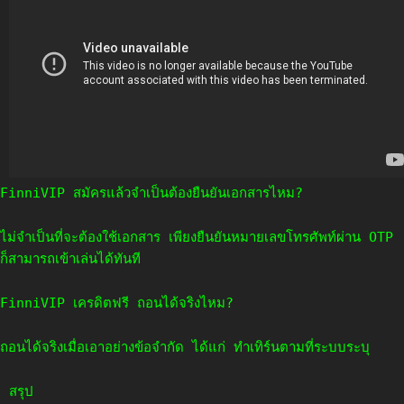
FinniVIP สมัครแล้วจำเป็นต้องยืนยันเอกสารไหม?
ไม่จำเป็นที่จะต้องใช้เอกสาร เพียงยืนยันหมายเลขโทรศัพท์ผ่าน OTP
ก็สามารถเข้าเล่นได้ทันที
FinniVIP เครดิตฟรี ถอนได้จริงไหม?
ถอนได้จริงเมื่อเอาอย่างข้อจำกัด ได้แก่ ทำเทิร์นตามที่ระบบระบุ
สรุป