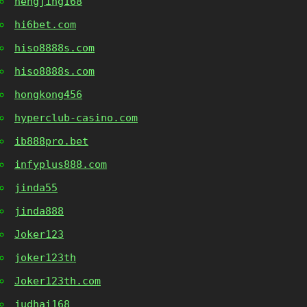
hengjing168
hi6bet.com
hiso8888s.com
hiso8888s.com
hongkong456
hyperclub-casino.com
ib888pro.bet
infyplus888.com
jinda55
jinda888
Joker123
joker123th
Joker123th.com
judhai168