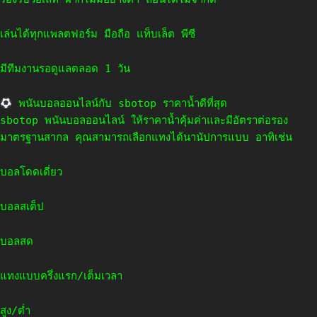
เล่นได้ทุกแพลตฟอร์ม มือถือ แท็บเล็ต พีซี
มีทีมงานรอดูแลตลอด 1 วัน
พนันบอลออนไลน์กับ sbotop ราคาน้ำดีที่สุด
sbotop พนันบอลออนไลน์ ให้ราคาน้ำคุ้มค่าและมีอัตราต่อรอง
มาตรฐานสากล คุณสามารถเลือกแทงได้นานัปการแบบ อาทิเช่น
บอลโดดเดี่ยว
บอลสเต็ป
บอลสด
แทงแบบครึ่งแรก/เต็มเวลา
สูง/ต่ำ