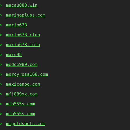
macau888.win
marinapluss.com
mario678
mario678.club
mario678.info
mars95
medee989.com
mercyrosa168.com
mexicanoo.com
mfj889xx.com
mib555s.com
mib555s.com
mmgoldsbets.com