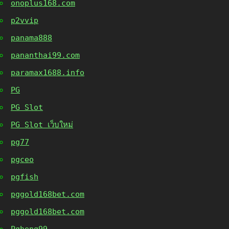
onoplus168.com
p2vvip
panama888
pananthai99.com
paramax1688.info
PG
PG Slot
PG Slot เว็บใหม่
pg77
pgceo
pgfish
pggold168bet.com
pggold168bet.com