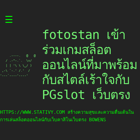
Skip
☰
to
content
fotostan เข้า
ร่วมเกมสล็อต
     .----.   @   @

ออนไลน์ที่มาพร้อม
   / .-"-.`.  \v/

   | | '\ \ \_/ )

 ,-\ `-.' /.'  /

กับสไตล์เร้าใจกับ
'---`----'----'
PGslot เว็บตรง
HTTPS://WWW.STATIVY.COM สร้างความสุขและความตื่นเต้นใน
การเล่นสล็อตออนไลน์กับเว็บคาสิโนเว็บตรง BOWENS