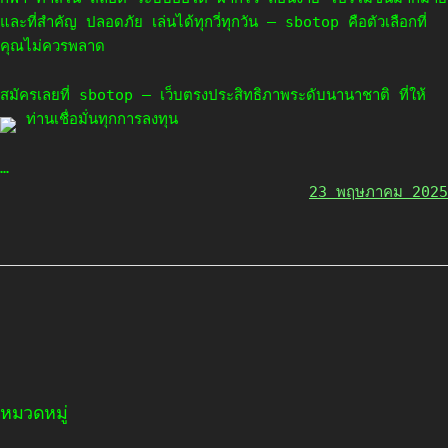
และที่สำคัญ ปลอดภัย เล่นได้ทุกวี่ทุกวัน — sbotop คือตัวเลือกที่
คุณไม่ควรพลาด
สมัครเลยที่ sbotop – เว็บตรงประสิทธิภาพระดับนานาชาติ ที่ให้
ท่านเชื่อมั่นทุกการลงทุน
…
23 พฤษภาคม 2025
หมวดหมู่