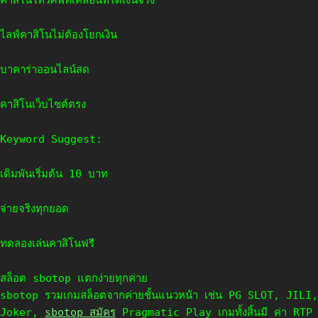
คาสิโนโทรศัพท์เคลื่อนที่ได้เงินจริง
ไลฟ์คาสิโนไม่ต้องโยกเงิน
บาคาร่าออนไลน์สด
คาสิโนเว็บไซต์ตรง
Keyword Suggest:
เดิมพันเริ่มต้น 10 บาท
จ่ายจริงทุกยอด
ทดลองเล่นคาสิโนฟรี
สล็อต sbotop แตกง่ายทุกค่าย
sbotop รวมเกมสล็อตจากค่ายชั้นแนวหน้า เช่น PG SLOT, JILI,
Joker,
sbotop สมัคร
Pragmatic Play เกมทั้งสิ้นมี ค่า RTP