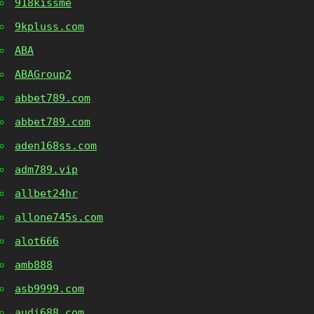
918kissme
9kpluss.com
ABA
ABAGroup2
abbet789.com
abbet789.com
aden168ss.com
adm789.vip
allbet24hr
allone745s.com
alot666
amb888
asb9999.com
audi688.com