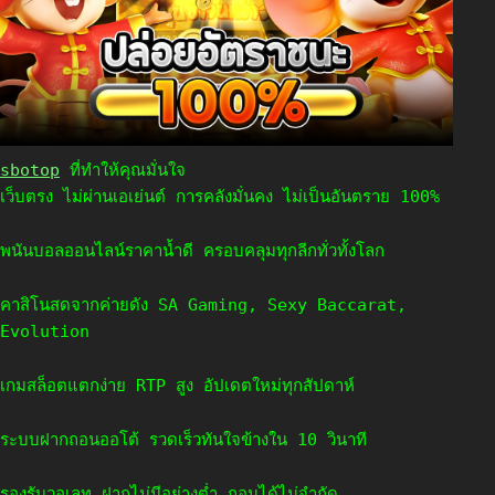
sbotop
ที่ทำให้คุณมั่นใจ
เว็บตรง ไม่ผ่านเอเย่นต์ การคลังมั่นคง ไม่เป็นอันตราย 100%
พนันบอลออนไลน์ราคาน้ำดี ครอบคลุมทุกลีกทั่วทั้งโลก
คาสิโนสดจากค่ายดัง SA Gaming, Sexy Baccarat,
Evolution
เกมสล็อตแตกง่าย RTP สูง อัปเดตใหม่ทุกสัปดาห์
ระบบฝากถอนออโต้ รวดเร็วทันใจข้างใน 10 วินาที
รองรับวอเลท ฝากไม่มีอย่างต่ำ ถอนได้ไม่จำกัด