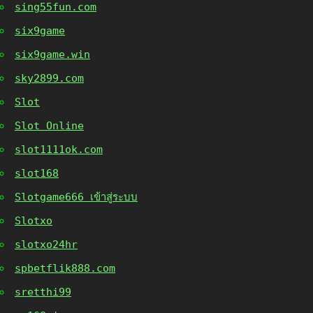
sing55fun.com
six9game
six9game.win
sky2899.com
Slot
Slot Online
slot1111ok.com
slot168
Slotgame666 เข้าสู่ระบบ
Slotxo
slotxo24hr
spbetflik888.com
sretthi99