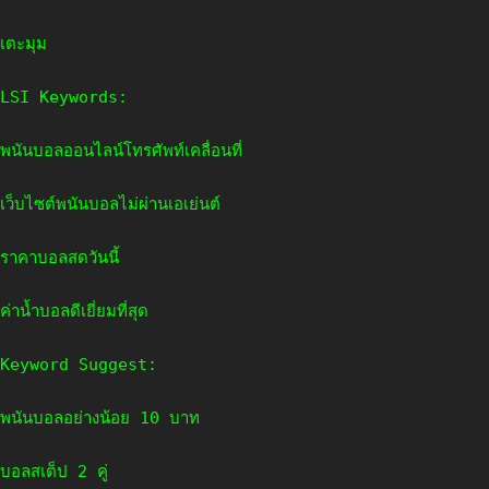
เตะมุม
LSI Keywords:
พนันบอลออนไลน์โทรศัพท์เคลื่อนที่
เว็บไซต์พนันบอลไม่ผ่านเอเย่นต์
ราคาบอลสดวันนี้
ค่าน้ำบอลดีเยี่ยมที่สุด
Keyword Suggest:
พนันบอลอย่างน้อย 10 บาท
บอลสเต็ป 2 คู่