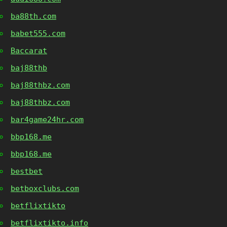
ba88th.com
babet555.com
Baccarat
baj88thb
baj88thbz.com
baj88thbz.com
bar4game24hr.com
bbp168.me
bbp168.me
bestbet
betboxclubs.com
betflixtikto
betflixtikto.info