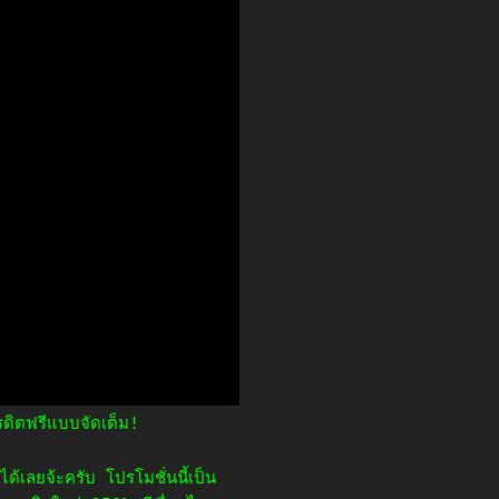
รดิตฟรีแบบจัดเต็ม!
้เลยจ้ะครับ โปรโมชั่นนี้เป็น