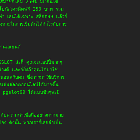
นสมาชิกใหม่ 250% มีเงื่อนไข
ับโบนัสเครดิตฟรี 250 บาท รวม
า เล่นได้เฉพาะ สล็อต99 แล้วก็
ังหวะในการเริ่มต้นได้กำไรกับการ
านเอเย่นต์
PGSLOT ล่ะก็ คุณจะแฮปปี้มากๆ
งดี และก็ยิ่งถ้าคุณได้มาใช้
น่นอนครับผม ซึ่งการมาใช้บริการ
ารเล่นสล็อตออนไลน์ได้มากขึ้น
กม pgslot99 ได้แบบชิวๆจะมี
ใจกับความน่าเชื่อถืออย่างมากมาย
ข้อง ดังนั้น พวกเราก็เลยจำเป็น