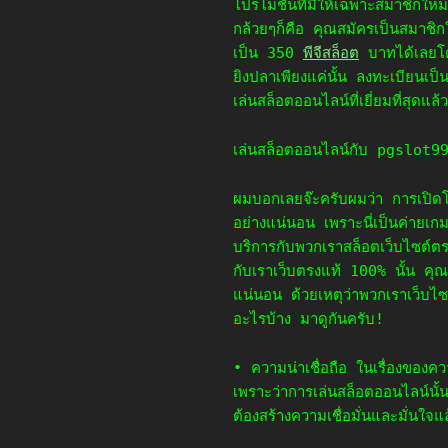
โปรโมชั่นที่มีให้เฉพาะสมาชิกให
กล้วยๆก็คือ คุณสมัครเป็นสมาช
เป็น 350
พีจีสล็อต
บาทได้เลยโด
ยิงปลาเพียงแค่นั้น ลงทะเบียนเป
เล่นสล็อตออนไลน์ที่เยี่ยมที่สุด
เล่นสล็อตออนไลน์กับ pgslot99 ไ
ผมบอกเลยจ๊ะครับผมว่า การเปิดโ
อย่างแน่นอน เพราะนี่เป็นค่ายเก
บริการกับพวกเราสล็อตเว็บไซต์ตร
กับเราเว็บตรงแท้ 100% นั้น คุณจ
แน่นอน ด้วยเหตุว่าพวกเราเว็บไ
อะไรบ้าง มาดูกันครับ!
• ความน่าเชื่อถือ ในเรื่องของคว
เพราะว่าการเล่นสล็อตออนไลน์นั้น
ต้องสร้างความเชื่อมั่นและมั่นใจ