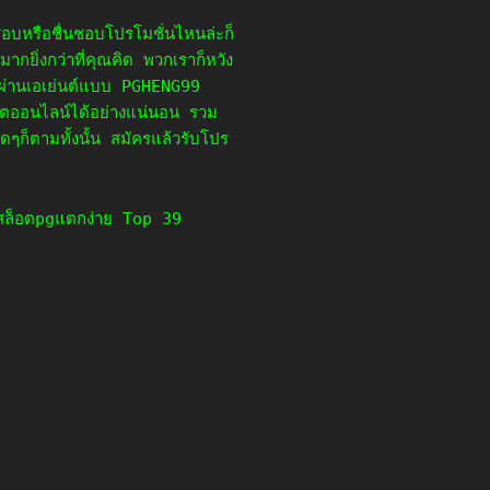
ชอบหรือชื่นชอบโปรโมชั่นไหนล่ะก็
ยิ่งกว่าที่คุณคิด พวกเราก็หวัง
ม่ผ่านเอเย่นต์แบบ PGHENG99
อตออนไลน์ได้อย่างแน่นอน รวม
ดๆก็ตามทั้งนั้น สมัครแล้วรับโปร
สล็อตpgแตกง่าย Top 39