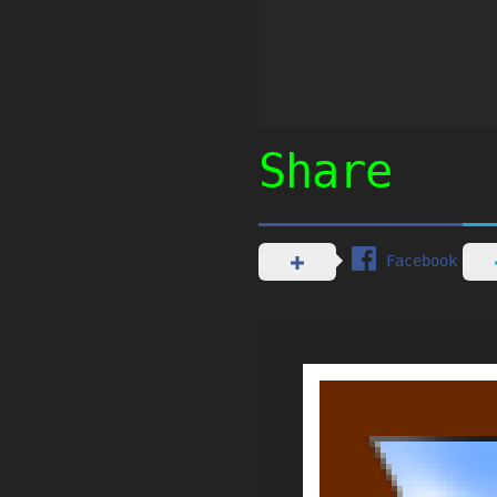
Share
Facebook