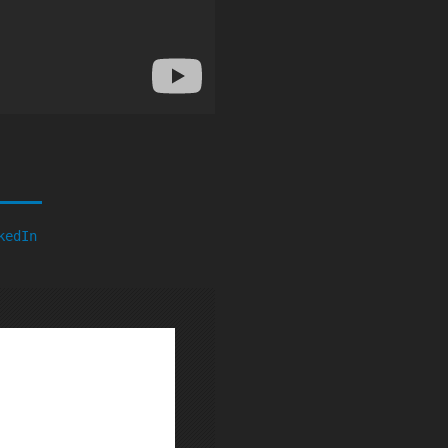
kedIn