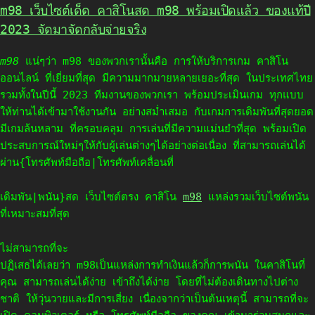
m98 เว็บไซต์เด็ด คาสิโนสด m98 พร้อมเปิดแล้ว ของแท้ปี
2023 จัดมาจัดกลับจ่ายจริง
m98
แน่ๆว่า m98 ของพวกเรานั้นคือ การให้บริการเกม คาสิโน
ออนไลน์ ที่เยี่ยมที่สุด มีความมากมายหลายเยอะที่สุด ในประเทศไทย
รวมทั้งในปีนี้ 2023 ทีมงานของพวกเรา พร้อมประเมินเกม ทุกแบบ
ให้ท่านได้เข้ามาใช้งานกัน อย่างสม่ำเสมอ กับเกมการเดิมพันที่สุดยอด
มีเกมล้นหลาม ที่ครอบคลุม การเล่นที่มีความแม่นยำที่สุด พร้อมเปิด
ประสบการณ์ใหม่ๆให้กับผู้เล่นต่างๆได้อย่างต่อเนื่อง ที่สามารถเล่นได้
ผ่าน{โทรศัพท์มือถือ|โทรศัพท์เคลื่อนที่
เดิมพัน|พนัน}สด เว็บไซต์ตรง คาสิโน
m98
แหล่งรวมเว็บไซต์พนัน
ที่เหมาะสมที่สุด
ไม่สามารถที่จะ
ปฏิเสธได้เลยว่า m98เป็นแหล่งการทำเงินแล้วก็การพนัน ในคาสิโนที่
คุณ สามารถเล่นได้ง่าย เข้าถึงได้ง่าย โดยที่ไม่ต้องเดินทางไปต่าง
ชาติ ให้วุ่นวายและมีการเสี่ยง เนื่องจากว่าเป็นต้นเหตุนี้ สามารถที่จะ