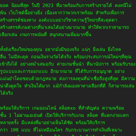
ยอด นิยมที่สุด ในปี 2023 ที่มาพร้อมกับการสร้างรายได้ คงหนีไม่
พ้น เว็บไซต์นี้อย่างยิ่ง เนื่องจากว่าพวกเราพร้อม สำหรับเพื่อการ
สร้างสรรค์ช่องทาง องค์แบบอย่างวิชาความรู้ใหม่ๆที่สะดุดตา
สร้างสรรค์เกมต่างๆที่น่าเล่นได้อย่างมากมาย ทำให้พวกเราสามารถ
เลือกเล่น เกมการพนันที่ สนุกสนานเพิ่มมากขึ้น
ทั้งยังเรื่องใหม่ของคุณ อยากมั่งมีของจริง แน่ๆ ยิ่งเล่น ยิ่งไหล
ลื่น ไม่มีสะดุด ถอนเงินรางวัลได้จริง พร้อมประสบการณ์ใหม่ๆที่คุณ
เข้าถึงได้ อย่างสม่ำเสมอกับ ค่ายเกมชั้นนำ ที่นานัปการ พร้อมรับรอง
รูปแบบและการออกแบบ อีกมากมาย ที่ได้รับการอนุญาต อย่าง
แม่นยำโดยชอบด้วยกฎหมาย ต่อการลงทุนที่น่าเชื่อถือสูงที่สุด มีความ
น่าดึงดูดใจ ทำเงินได้มาก แม้กำลังมองหาทางเลือกที่ดี ก็สามารถเล่น
ได้จริง
พร้อมให้บริการ เกมออนไลน์ สล็อตxo ที่สำคัญต่อ ความพร้อม
ชั้น 1 ไม่ผ่านเอเย่นต์ เปิดให้บริการกับเกม สล็อต ที่แตกง่ายแตก
หลายครั้ง มีแหล่งที่มาอย่างเห็นได้ชัด พร้อมให้บริการ
กว่า 100 แบบ ที่ไม่เหมือนใคร กับกระบวนการทำเงินที่เหมาะ