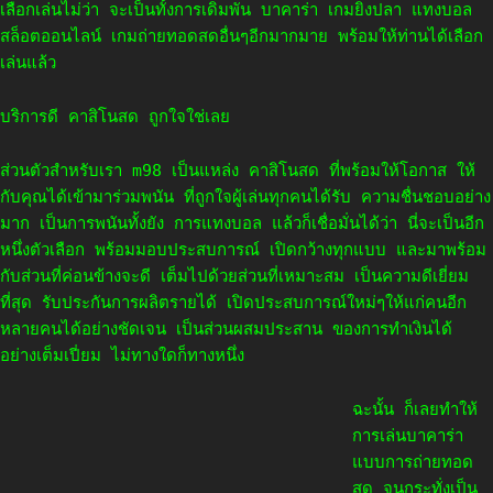
เลือกเล่นไม่ว่า จะเป็นทั้งการเดิมพัน บาคาร่า เกมยิงปลา แทงบอล
สล็อตออนไลน์ เกมถ่ายทอดสดอื่นๆอีกมากมาย พร้อมให้ท่านได้เลือก
เล่นแล้ว
บริการดี คาสิโนสด ถูกใจใช่เลย
ส่วนตัวสำหรับเรา m98 เป็นแหล่ง คาสิโนสด ที่พร้อมให้โอกาส ให้
กับคุณได้เข้ามาร่วมพนัน ที่ถูกใจผู้เล่นทุกคนได้รับ ความชื่นชอบอย่าง
มาก เป็นการพนันทั้งยัง การแทงบอล แล้วก็เชื่อมั่นได้ว่า นี่จะเป็นอีก
หนึ่งตัวเลือก พร้อมมอบประสบการณ์ เปิดกว้างทุกแบบ และมาพร้อม
กับส่วนที่ค่อนข้างจะดี เต็มไปด้วยส่วนที่เหมาะสม เป็นความดีเยี่ยม
ที่สุด รับประกันการผลิตรายได้ เปิดประสบการณ์ใหม่ๆให้แก่คนอีก
หลายคนได้อย่างชัดเจน เป็นส่วนผสมประสาน ของการทำเงินได้
อย่างเต็มเปี่ยม ไม่ทางใดก็ทางหนึ่ง
ฉะนั้น ก็เลยทำให้
การเล่นบาคาร่า
แบบการถ่ายทอด
สด จนกระทั่งเป็น