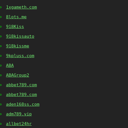
1xgameth.com
8lots.me
918Kiss
918kissauto
918kissme
9kpluss.com
ABA
ABAGroup2
abbet789.com
abbet789.com
aden168ss.com
adm789.vip
allbet24hr