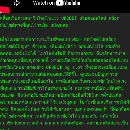
สล็อตเว็บตรงสมาชิกใหม่ไฟแรง UP2BET สล็อตออนไลน์ สล็อต
เว็บไซต์ตรงที่คุณไว้วางใจ สมัครเลย!
เบื่อไหมขอรับกับการเล่นเว็บสล็อตแบบเดิม? เว็บไซต์ไม่เสถียร
เว็บไซต์มีปัญหา ค้างบ่อย เพิ่มเงินไม่เข้า ถอนเงินไม่ได้ เกมค้าง
ติดต่อแอดมินไม่ได้ โปรโมชั่นไม่ดี กิจกรรมก็หาย อื่นๆอีกมากมาย
ถ้าเกิดคุณเบื่อปัญหาพวกนี้ มาลองเปิดใจให้กับเว็บสล็อตออนไลน์แบบ
เราน้องใหม่มาแรงอย่าง UP2BET pg slot ที่พร้อมจะเปลี่ยนแปลง
ประสบการณ์การเล่นสล็อตของคุณให้ดีขึ้น คุณจะจบปัญหากวน
ประสาททั้งผองที่เคยมีออกไป เราคือสล็อตเว็บตรงสมาชิกใหม่ไฟแรง
ที่คุณสามารถใช้บริการได้อย่างสบายใจ ส่งตรงจากบริษัทแม่ในต่าง
ประเทศ มีหนังสือรับรองที่นับว่าเป็นเครื่องมือที่ใช้ในการค้ำประกัน
ความปลอดภัยและความน่าไว้วางใจสูงสุด โปรโมชั่นและกิจกรรมไม่มี
หาย มีตลอดทั้งเดือน รับได้เรื่อยๆแน่ๆ บอกเลยครับผมว่า นี่คือสล็อต
เว็บไซต์ตรงที่เหมาะสมที่สุดที่คุณเชื่อใจได้เลยนะครับ สมัครเป็น
สมาชิกกับพวกเราแล้วมาสนุกสนานกันครับผม คนรวยคนใหม่อาจเป็น