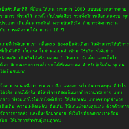
เป็นตัวเลือกที่ดี ที่มีเกมให้เล่น มากกว่า 1000 แบบอย่างหลากหลาย
รายการ ที่รวมไว้ ตรงนี้ เว็บไซต์เดียว รวมทั้งมีการเลือกเล่นครบ ทุก
ประเภท เติมเต็มความมันส์ ความบันเทิงใจ ด้วยการจัดการงาน
กับ การผลิตรายได้มากกว่า 10 ปี
แถมที่สำคัญพวกเรา สล็อตxo ยังคงเป็นตัวเลือก ในด้านการให้บริการ
ที่เป็นสิ่งที่ดี เว็บตรง ไม่ผ่านเอเย่นต์ เข้ามาใช้บริการได้อย่าง
ปลอดภัย เบิกเงินได้จริง ตลอด 1 วันแบบ จัดเต็ม และเต็มไป
ด้วย ลักษณะของการผลิตรายได้ที่เหมาะสม สำหรับผู้เริ่มต้น ทุกคน
ได้เป็นอันมาก
จึงสามารถน่าเชื่อว่า พวกเรา คือ แหล่งการเริ่มต้นการลงทุน ที่กำไร
ได้จริง ถอนได้จริง มีให้บริการที่จัดเต็มมากยิ่งกว่านานัปการ แบบ
อย่าง ที่รวมเอาไว้ในเว็บไซต์เดียว ให้เลือกเล่น แบบครบทุกจำพวก
เติมเต็ม ความเพลิดเพลิน ตื่นเต้น ให้แก่เฒ่าของคุณเอง ด้วยด้วยการ
จัดการการคลัง และอื่นๆอีกมากมาย ที่เว็บไซต์ของพวกเราพร้อม
เปิด ให้บริการสำหรับผู้เล่นทุกคน