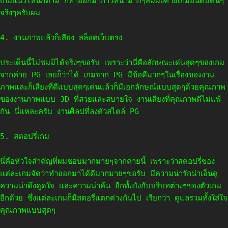
เกมแนวไหนก็ตาม ก็ทำออกมาก้าวหน้ามากๆสมมงค่ายเกมอันดับต้นๆ
จริงๆครับผม
4. งานภาพแล้วก็เสียง สล็อตเว็บตรง
ประเด็นนี้ไม่ชมมิได้จริงๆขอรับ เพราะว่านี่คือลักษณะเด่นสุดๆของเกม
จากค่าย PG เลยก็ว่าได้ เกมจาก PG มีข้อดีมากๆในเรื่องของงาน
ภาพและก็เสียงที่ดีแบบสุดๆเด่นแล้วก็มีเอกลักษณ์แบบสุดๆด้วยคุณภาพ
ของงานภาพแบบ 3D ที่สวยและสบายใจ งานเสียงที่คุณภาพดีไม่แพ้
กัน นี่แหละครับ งานศิลปที่ลงตัวสไตล์ PG
5. สตอปรี่เกม
นี่คือหัวใจสำคัญที่ผมชอบมากมายๆจากค่ายนี้ เพราะว่าสตอปรี่ของ
แต่ละเกมจัดว่าทำออกมาได้ดีมากมายๆขอรับ มีความน่ารักน่าเอ็นดู
ความน่าดึงดูดใจ และความน่าค้น อีกทั้งยังกับบริบทต่างๆของตัวเกม
อีกด้วย ซึ่งแต่ละเกมก็มีสตอรี่แตกต่างกันไป เรียกว่า ดูแลรวมทั้งใส่ใจ
คุณภาพแบบสุดๆ