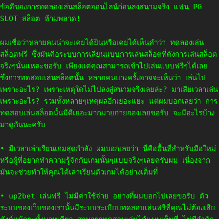
ข้อดีของการทดลองเล่นสล็อตออนไลน์ก่อนลงสนามจริง แฟน PG
SLOT สล็อต ห้ามพลาด!
ผมเชื่อว่าหลายคนน่าจะเคยได้ยินหรือเคยได้เห็นคำว่า ทดลองเล่น
สล็อตฟรี ซึ่งมันคือระบบการเลียนแบบการเล่นสล็อตที่ดังการเล่นสล็อต
จริงๆนั่นแหละขอรับ เพียงแต่คุณสามารถเข้าไปเล่นแบบฟรีๆได้เลย
ซึ่งการทดสอบเล่นสล็อตนั้น หลายคนบางครั้งอาจจะเห็นว่า เล่นไป
เพราะอะไร? เพราะเหตุใดไม่ไปลงสู่สนามจริงเลยล่ะ? มาเสียเวลาเล่น
เพราะอะไร? รวมทั้งหลายๆเหตุผลอีกเยอะแยะ แต่ผมบอกเลยว่า การ
ทดสอบเล่นสล็อตนั้นมีดีเยอะมากมายก่ายกองเลยขอรับ จะมีอะไรบ้าง
มาดูกันนะครับ
• มีเวลาเล่าเรียนเกมสุดกำลัง ผมบอกเลยว่า นี่คือพื้นที่สำหรับมือใหม่
หรือผู้ที่อยากทำความรู้จักกับเกมนั้นๆแบบจริงๆเลยครับผม เนื่องจาก
มันจะช่วยทำให้คุณได้เล่าเรียนตัวเกมได้อย่างเต็มที่
• up2bet เล่นฟรี ไม่มีค่าใช้จ่าย อย่างที่ผมบอกไปเลยขอรับ ตัว
ระบบของเว็บของเรานั้นมีระบบระเบียบทดสอบเล่นฟรีที่คุณไม่ต้องเสีย