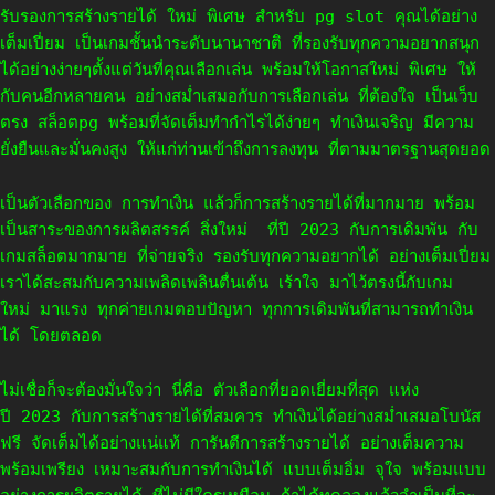
รับรองการสร้างรายได้ ใหม่ พิเศษ สำหรับ pg slot คุณได้อย่าง
เต็มเปี่ยม เป็นเกมชั้นนำระดับนานาชาติ ที่รองรับทุกความอยากสนุก
ได้อย่างง่ายๆตั้งแต่วันที่คุณเลือกเล่น พร้อมให้โอกาสใหม่ พิเศษ ให้
กับคนอีกหลายคน อย่างสม่ำเสมอกับการเลือกเล่น ที่ต้องใจ เป็นเว็บ
ตรง สล็อตpg พร้อมที่จัดเต็มทำกำไรได้ง่ายๆ ทำเงินเจริญ มีความ
ยั่งยืนและมั่นคงสูง ให้แก่ท่านเข้าถึงการลงทุน ที่ตามมาตรฐานสุดยอด
เป็นตัวเลือกของ การทำเงิน แล้วก็การสร้างรายได้ที่มากมาย พร้อม
เป็นสาระของการผลิตสรรค์ สิ่งใหม่ ที่ปี 2023 กับการเดิมพัน กับ
เกมสล็อตมากมาย ที่จ่ายจริง รองรับทุกความอยากได้ อย่างเต็มเปี่ยม
เราได้สะสมกับความเพลิดเพลินตื่นเต้น เร้าใจ มาไว้ตรงนี้กับเกม
ใหม่ มาแรง ทุกค่ายเกมตอบปัญหา ทุกการเดิมพันที่สามารถทำเงิน
ได้ โดยตลอด
ไม่เชื่อก็จะต้องมั่นใจว่า นี่คือ ตัวเลือกที่ยอดเยี่ยมที่สุด แห่ง
ปี 2023 กับการสร้างรายได้ที่สมควร ทำเงินได้อย่างสม่ำเสมอโบนัส
ฟรี จัดเต็มได้อย่างแน่แท้ การันตีการสร้างรายได้ อย่างเต็มความ
พร้อมเพรียง เหมาะสมกับการทำเงินได้ แบบเต็มอิ่ม จุใจ พร้อมแบบ