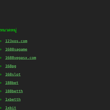
หมวดหมู่
123xos.com
1688sagame
1688vegasx.com
168pg
168slot
188bet
188betth
1xbetth
1xbit