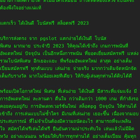
อย่างการผลิตรายได้ ที่ไม่มีใครเหมือน ถ้าได้ทดลองแล้วจำเป็นที่จะ
ต้องพึงใจอย่างแน่แท้
แตกเร็ว ได้เงินดี โบนัสฟรี สล็อตฟรี 2023
บริการส่งตรง จาก pgslot แตกง่ายได้เงินดี โบนัส
พิเศษ มากมาย ประจำปี 2023 ให้คุณได้เข้าถึง เกมการพนันที่
อัพเดทใหม่ ปัจจุบัน เป็นอีกหนึ่งการพนัน ที่ยอดเยี่ยมสมัครฟรี แหล่ง
รวมโบนัสพิเศษ อีกเยอะแยะ ที่พร้อมอัพเดทใหม่ ล่าสุด อย่างเต็ม
เปี่ยมสมัครฟรี ทุกต้นแบบ เล่นง่าย จ่ายจริง มากกว่าเดิมจัดหนักจัด
เต็มกับรางวัล มากไม่น้อยเลยทีเดียว ให้กับผู้เล่นทุกท่านได้ดิบได้ดี
พร้อมเปิดโอกาสใหม่ พิเศษ ที่เล่นง่าย ได้เงินดี มีสาระที่แจ่มแจ้ง มี
การอัพเดทใหม่ ละลานตา ตื่นใจ กว่าเดิมกว่า 1000 เกม ที่กำลังรอ
คอยคุณอยู่กับ การอัพเดทเวอร์ชั่นใหม่ สล็อตpg ปัจจุบัน ให้ท่านได้
เข้าถึง การเล่นแบบไม่ซ้ำใคร มีเกมที่เล่นง่าย เยอะขึ้น เนื่องจากมอบ
ประสบการณ์ ที่ไม่จำเป็นต้องมีความถนัดอะไร สามารถที่จะเพลิน
ใจ สมัครได้ฟรีเล่นได้ฟรี ยืนยันความน่าประทับใจ เล่นแล้วไม่มีผิด
หวัง อย่างแน่นอน พร้อมให้บริการทุกท่านได้ อย่างเต็มเปี่ยม คุ้มทุก