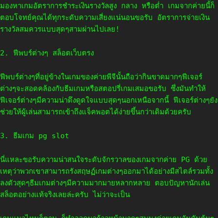
มองหาเกมอัตราการชำระเงินรางวัลสูง กลาง หรือต่ำ เกมจากค่ายนี้ก็
ตอบโจทย์คุณได้ทุกระดับความเสี่ยงแน่นอนขอรับ อัตราการจ่ายเงิน
รางวัลสมควรแบบสุดๆสามผ่านไปเลย!
2. ฟีพบร์ต่างๆ สล็อตเว็บตรง
ฟีพบร์ต่างๆที่อยู่ข้างในเกมของค่ายพีจีนั้นถือว่ากินขาดมากๆฟีเจอร์
ต่างๆจะสอดคล้องกับธีมเกมหรือสตอปรี่เกมเสมอขอรับ ซึ่งมันทำให้
ฟีเจอร์ต่างๆมีความน่าดึงดูดใจแบบสุดๆนอกเหนือจากนี้ ฟีเจอร์ต่างๆยัง
ช่วยให้ผู้เล่นสามารถเข้าถึงแจ็คพอตได้ง่ายขึ้นกว่าเดิมด้วยครับ
3. ธีมเกม pg slot
นี่แหละขอรับความน่าสนใจระดับจักรวาลของเกมจากค่าย PG ด้วย
เหตุว่าพวกเขาสามารถรังสฤษฏ์เกมต่างๆออกมาได้อย่างมีสไตล์รวมทั้ง
ลงตัวสุดๆธีมเกมต่างๆมีความมากมายหลากหลาย ตอบปัญหานักเล่น
สล็อตอย่างแท้จริงเลยล่ะครับ ไม่ว่าจะเป็น