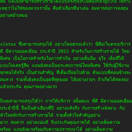
สม และยังสามารถสร้างรายได้แบบจริงๆจังๆไม่ต้องกลัวถูกโกง เพราะ
เหตุว่าไม่ใช่ของพวกเรานั้น คือตัวเลือกที่น่าเล่น สมควรต่อการลงทุน
อย่างสม่ำเสมอ
slotxo
ซึ่งสามารถสรุปได้ อย่างโดยตรงแล้วว่า นี่คือเว็บตรงบริการ
ดี มีความยอดเยี่ยม ประจำปี 2023 สำหรับในการสร้างรายได้ ใหม่
พิเศษ เป็นโอกาสสำหรับในการทำเงิน อย่างเต็มอิ่ม จุใจ เต็มที่ได้
แบบไม่เคยรู้ลืม แถมยังคงเป็นประสบการณ์ใหม่พิเศษ ให้กับผู้ใช้งาน
ทุกคนได้จริง เป็นส่วนสำคัญ ที่เต็มเปี่ยมไปด้วย ต้นแบบที่ค่อนข้างจะ
สมควร รวมทั้งยังคงเป็นจุดที่สุดยอด ได้อย่างง่ายๆ ถ้าเกิดได้ทดลอง
แล้วประกัน คุณภาพอย่างมาก
ก็เลยสามารถสรุปได้ว่า การให้บริการ สล็อตxo ที่ดี มีความยอดเยี่ยม
ประจำปีนี้ จึงเป็นตัวเลือกที่ปี อย่างแท้จริง กับการสร้างจังหวะ กับ
หัวใจหลักกับการสร้างรายได้ รวมทั้งหัวใจสำคัญอย่าง
มาก สมควร อย่างแน่แท้ รับประกันคุณภาพได้ อย่างเต็มความ
พร้อม แถมยังมาพร้อมกับความปรารถนาได้ อย่างเต็มความ