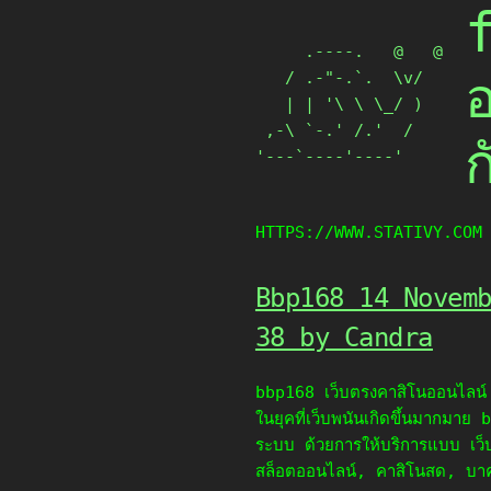
Skip
to
     .----.   @   @

content
อ
   / .-"-.`.  \v/

   | | '\ \ \_/ )

 ,-\ `-.' /.'  /

'---`----'----'
HTTPS://WWW.STATIVY.COM สร้
Bbp168 14 November
38 by Candra
bbp168 เว็บตรงคาสิโนออนไลน์ 
ในยุคที่เว็บพนันเกิดขึ้นมากมาย 
ระบบ ด้วยการให้บริการแบบ เว็บไ
สล็อตออนไลน์, คาสิโนสด, บาคา