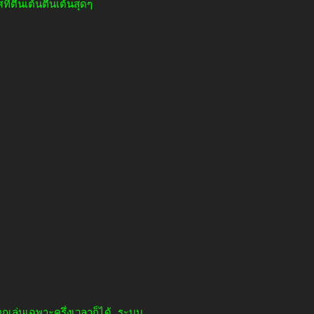
ตื่นเต้นตื่นเต้นสุดๆ
กเล่นเฉพาะครึ่งเวลาก็ได้ ระบบ