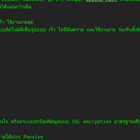
ได้แม่นกว่าเดิม
ำ ใช้งานง่ายสุด
ตโนมัติเต็มรูปแบบ เร็ว ไม่มีอันตราย และใช้งานง่าย รองรับทั้งย
า-ออกทันใจ พร้อมระบบปกป้องข้อมูลแบบ SSL encryption มาตรฐานเด
รายได้แบบ Passive