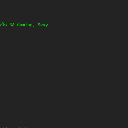
าจะเป็น SA Gaming, Sexy