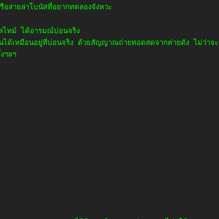
รือสายล่าโบนัสที่อยากทดลองจังหวะ
ไทม์ ได้อารมณ์บ่อนจริง
นได้เหมือนอยู่ที่บ่อนจริง ด้วยสัญญาณถ่ายทอดสดจากค่ายดัง ไม่ว่
งฯลฯ