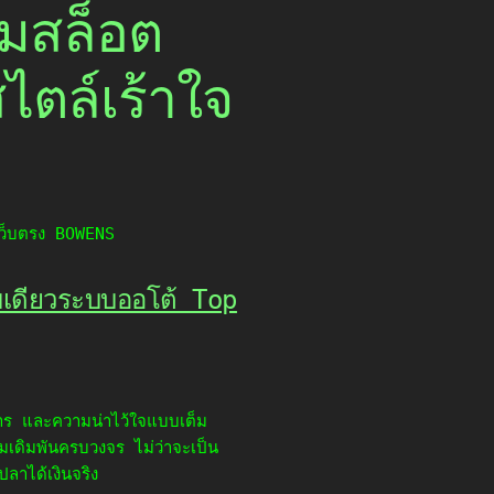
มสล็อต
ไตล์เร้าใจ
เว็บตรง BOWENS
บเดียวระบบออโต้ Top
ริการ และความน่าไว้ใจแบบเต็ม
กมเดิมพันครบวงจร ไม่ว่าจะเป็น
าได้เงินจริง