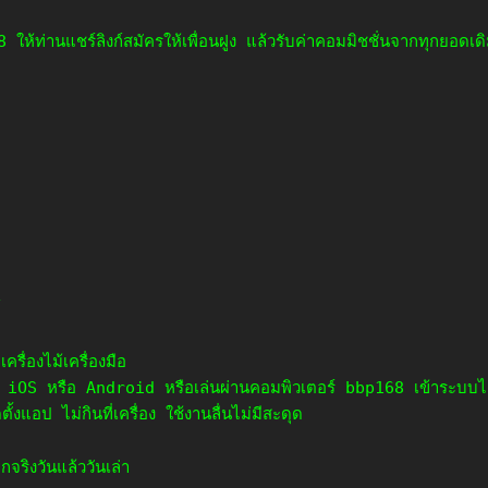
้ท่านแชร์ลิงก์สมัครให้เพื่อนฝูง แล้วรับค่าคอมมิชชั่นจากทุกยอดเดิมพ
์
รื่องไม้เครื่องมือ
ระบบ iOS หรือ Android หรือเล่นผ่านคอมพิวเตอร์ bbp168 เข้าระบบ
ั้งแอป ไม่กินที่เครื่อง ใช้งานลื่นไม่มีสะดุด
จริงวันแล้ววันเล่า