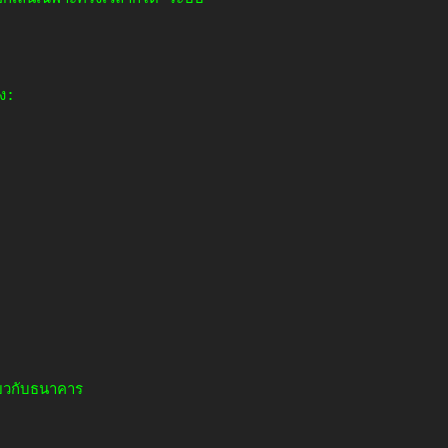
ัง:
ียวกับธนาคาร