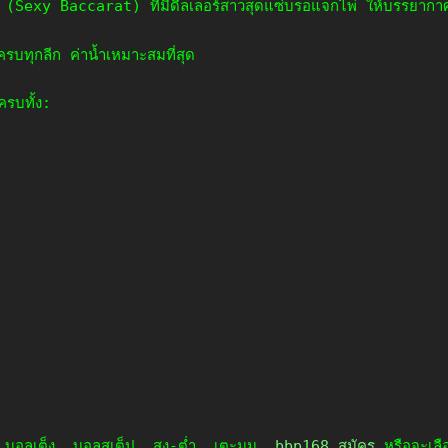
า (Sexy Baccarat) ที่มีดีลเลอร์สาวสุดแซ่บรอแจกไพ่ ให้บรรยากาศที่
รบทุกลีก ค่าน้ำเหมาะสมที่สุด
รบทั้ง:
 บอลเต็ง, บอลสเต็ป, สูง-ต่ำ, เตะมุม,
bbp168 สมัคร
หรือจะเลือ