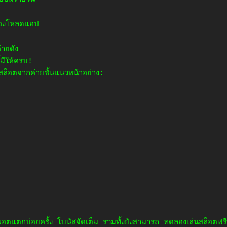
ต้องโหลดแอป
ายดัง
้มีให้ครบ!
็อตจากค่ายชั้นแนวหน้าอย่าง:
พอตแตกบ่อยครั้ง โบนัสจัดเต็ม รวมทั้งยังสามารถ ทดลองเล่นสล็อตฟรี