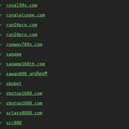
royal99y.com
royaleluxee.com
run24pro.com
run24pro.com
runway789s.com
sagame
sagame168th.com
sawan888 เครดิตฟรี
sbobet
sbotop1688.com
sbotop1688.com
sclass8888.com
scr888