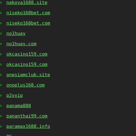
nakoya1688.site
niseko168bet.com
niseko168bet.com
no1huay
no1huay.com
okcasino159.com
okcasino159.com
onesiamclub.site
onoplus168.com
p2vvip
panama888
pananthai99.com
paramax1688.info