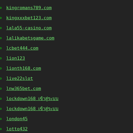
kingromans789.com
kingxxxbet123.com
lala55-casino.com
lalikabetsgame.com
lcbet444.com
lion123
lionth168.com
live22slot
lnw365bet.com
lockdown168 เข้าสู่ระบบ
lockdown168 เข้าสู่ระบบ
london45
lotto432