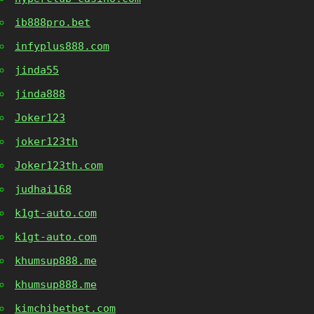
ib888pro.bet
infyplus888.com
jinda55
jinda888
Joker123
joker123th
Joker123th.com
judhai168
k1gt-auto.com
k1gt-auto.com
khumsup888.me
khumsup888.me
kimchibetbet.com