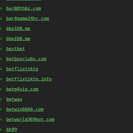
baj88thbz.com
bar4game24hr.com
bbp168.me
bbp168.me
bestbet
betboxclubs.com
betflixtikto
betflixtikto.info
betm4vip.com
betway
betwin6666.com
betworld369hot.com
bh99