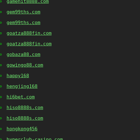
gamehit8888.com
gem99ths.com
gem99ths.com
goatza888fin.com
goatza888fin.com
gobaza88.com
gowingo88.com
happy168
hengjing168
hi6bet.com
hiso8888s.com
hiso8888s.com
hongkong456
hyperclub-casino.com