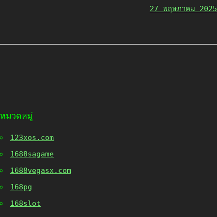
27 พฤษภาคม 2025
หมวดหมู่
123xos.com
1688sagame
1688vegasx.com
168pg
168slot