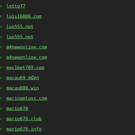
lotto77
luis16888.com
lux555.net
lux555.net
m4newonline.com
m4newonline.com
mac1bet789.com
macau69 สมัคร
macau888.win
marinapluss.com
mario678
mario678.club
mario678.info