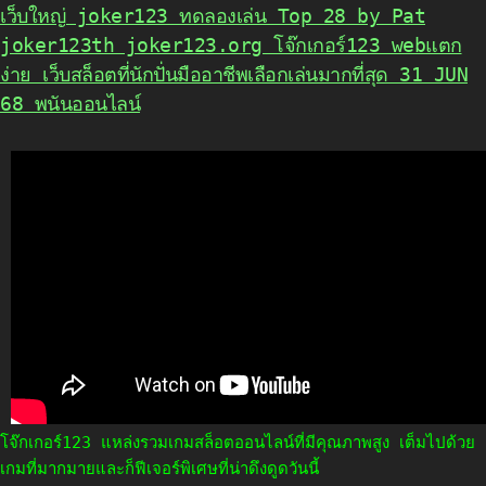
เว็บใหญ่ joker123 ทดลองเล่น Top 28 by Pat
joker123th joker123.org โจ๊กเกอร์123 webแตก
ง่าย เว็บสล็อตที่นักปั่นมืออาชีพเลือกเล่นมากที่สุด 31 JUN
68 พนันออนไลน์
โจ๊กเกอร์123 แหล่งรวมเกมสล็อตออนไลน์ที่มีคุณภาพสูง เต็มไปด้วย
เกมที่มากมายและก็ฟีเจอร์พิเศษที่น่าดึงดูดวันนี้