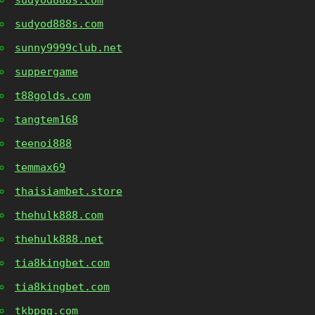
sudyod888s.com
sudyod888s.com
sunny9999club.net
suppergame
t88golds.com
tangtem168
teenoi888
temmax69
thaisiambet.store
thehulk888.com
thehulk888.net
tia8kingbet.com
tia8kingbet.com
tkbpgg.com