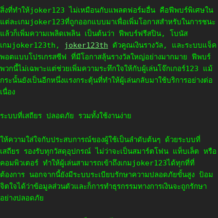
สิ่งที่ทำให้joker123 ไม่เหมือนกับแพลตฟอร์มอื่น คือฟีพบร์พิเศษใน
แต่ละเกมjoker123ที่ถูกออกแบบมาเพื่อเพิ่มโอกาสสำหรับในการชนะ
แล้วก็เพิ่มความเพลิดเพลิน เป็นต้นว่า ฟีพบร์ฟรีสปิน, โบนัส
เกมjoker123th,
joker123th
ตัวคูณเงินรางวัล, และระบบแจ็ค
พอตแบบโปรเกรสซีฟ ที่มีโอกาสลุ้นรางวัลใหญ่อย่างมากมาย ฟีพบร์
พวกนี้ไม่เฉพาะแต่ช่วยเพิ่มความระทึกใจให้กับผู้เล่นโจ๊กเกอร์123 แม้
กระนั้นยังเป็นอีกหนึ่งแรงกระตุ้นที่ทำให้ผู้เล่นกลับมาใช้บริการอย่างต่อ
เนื่อง
ระบบที่เสถียร ปลอดภัย รวมทั้งใช้งานง่าย
ให้ความใส่ใจกับประสบการณ์ของผู้ใช้เป็นลำดับต้นๆ ด้วยระบบที่
เสถียร รองรับทุกวัสดุอุปกรณ์ ไม่ว่าจะเป็นสมาร์ตโฟน แท็บเล็ต หรือ
คอมพิวเตอร์ ทำให้ผู้เล่นสามารถเข้าถึงเกมjoker123ได้ทุกที่ที่
ต้องการ นอกจากนี้ยังมีระบบระเบียบรักษาความปลอดภัยขั้นสูง ป้อม
จิตใจได้ว่าข้อมูลส่วนตัวและก็การทำธุรกรรมทางการเงินจะถูกรักษา
อย่างปลอดภัย