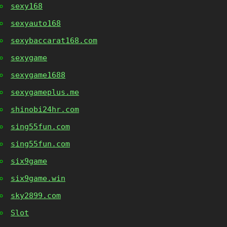
sexy168
sexyauto168
sexybaccarat168.com
sexygame
sexygame1688
sexygameplus.me
shinobi24hr.com
sing55fun.com
sing55fun.com
six9game
six9game.win
sky2899.com
Slot