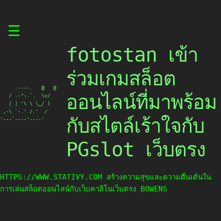
Skip
☰
to
content
fotostan เข้า
ร่วมเกมสล็อต
     .----.   @   @

ออนไลน์ที่มาพร้อม
   / .-"-.`.  \v/

   | | '\ \ \_/ )

 ,-\ `-.' /.'  /

กับสไตล์เร้าใจกับ
'---`----'----'
PGslot เว็บตรง
HTTPS://WWW.STATIVY.COM สร้างความสุขและความตื่นเต้นใน
การเล่นสล็อตออนไลน์กับเว็บคาสิโนเว็บตรง BOWENS