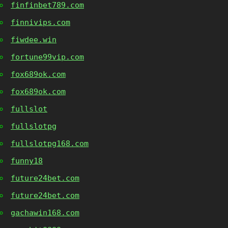
finfinbet789.com
finnivips.com
fiwdee.win
fortune99vip.com
fox689ok.com
fox689ok.com
fullslot
fullslotpg
fullslotpg168.com
funny18
future24bet.com
future24bet.com
gachawin168.com