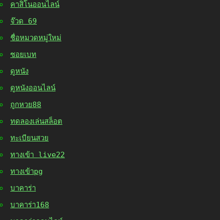
คาสิโนออนไลน์
จ๊วด 69
ชื่อหมวดหมู่ใหม่
ซอยเบท
ดูหนัง
ดูหนังออนไลน์
ถูกหวย88
ทดลองเล่นสล็อต
ทะเบียนสวย
ทางเข้า live22
ทางเข้าpg
บาคาร่า
บาคาร่า168