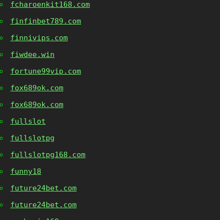
fcharoenkit168.com
finfinbet789.com
finnivips.com
fiwdee.win
fortune99vip.com
fox689ok.com
fox689ok.com
fullslot
fullslotpg
fullslotpg168.com
funny18
future24bet.com
future24bet.com