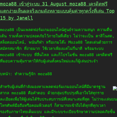
moza88 เข้าสู่ระบบ 31 August moza88 เครดิตฟรี
แตกง่ายเห็นผลจริงเกมดังหลายแบบคุ้มค่าทุกครั้งที่เล่น Top
15 by Janell
moza88 เป็นแพลตฟอร์มเกมออนไลน์ศูนย์รวมความสนุก ความตื่น
เต้น รวมทั้งความปลอดภัยไว้ภายในที่เดียว ไม่ว่าจะเป็น คาสิโนสด,
สล็อตออนไลน์, พนันกีฬา หรือเกมโต๊ะ Moza88 โดดเด่นด้วยการ
สมัครสมาชิก ที่ง่ายมาก ใช้เวลาเพียงแค่ไม่กี่นาที พร้อมระบบ
moza88 เข้าระบบ ที่ลื่นไหล และก็โปรโมชั่น moza88 เครดิตฟรี
ที่มอบความคุ้มราคาให้กับผู้เล่นทั้งคนใหม่และก็ผู้เล่นประจำ
บทนำ: ทำความรู้จัก moza88
สำหรับผู้เล่นที่กำลังมองหาแพลตฟอร์มเกมออนไลน์ที่มีมาตรฐาน
สากล moza88 คือคำตอบ ด้วยกลุ่มปรับปรุงที่เอาใจใส่ทุกราย
ละเอียดเพื่อให้ผู้เล่นได้รับประสบการณ์ที่เหมาะสมที่สุด ไม่ว่าจะเล่นบน
โทรศัพท์มือถือหรือคอมพิวเตอร์ ก็สามารถเข้าถึงได้ทุกที่ทุกเวลา
รองรับภาษาไทยเต็มแบบ และมีระบบระเบียบรักษาความปลอดภัยขั้น