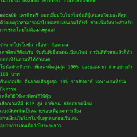
โปรโมชั่น moza88 เครดิตฟรี รวมทั้งสิทธิพิเศษ
moza88 เครดิตฟรี ยอดเยี่ยมในโปรโมชั่นที่ผู้เล่นสนใจเยอะที่สุด
ด้วยเหตุว่าสามารถนำไปทดลองเล่นเกมได้ฟรี ช่วยเพิ่มจังหวะสำหรับ
การชนะโดยไม่ต้องลงทุนเอง
จำพวกโปรโมชั่น เนื้อหา ข้อตกลง
เครดิตฟรีต้อนรับ รับทันทีเมื่อลงทะเบียนใหม่ การันตีตัวตนแล้วก็ทำ
ยอดเทิร์นตามที่ได้กำหนด
โบนัสฝากทีแรก เพิ่มเครดิตสูงสุด 100% ของยอดฝาก ฝากอย่างต่ำ
100 บาท
คืนยอดเสีย คืนยอดเสียสูงสุด 10% รายสัปดาห์ เฉพาะเกมที่ร่วม
กิจกรรม
เคล็ดวิธีใช้เครดิตฟรีให้คุ้ม
เลือกเกมที่มี RTP สูง อาทิเช่น สล็อตยอดนิยม
แบ่งเงินพนันเป็นหลายรอบเพื่อลดการเสี่ยง
อ่านเงื่อนไขโปรโมชั่นทุกหนก่อนเริ่มเล่น
อุบายการเล่นเพื่อกำไรระยะยาว