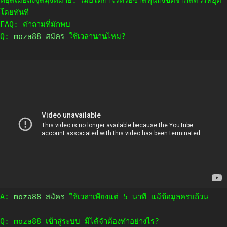
หยุดเมื่อถึงจุดมุ่งหมาย: เมื่อได้กำไรหรือขาดทุนถึงขีดจำกัดควรหยุด
โดยทันที
FAQ: คำถามที่มักพบ
Q:
moza88 สมัคร
ใช้เวลานานไหม?
A:
moza88 สมัคร
ใช้เวลาเพียงแต่ 5 นาที แม้ข้อมูลครบถ้วน
Q: moza88 เข้าสู่ระบบ มิได้จำต้องทำอย่างไร?