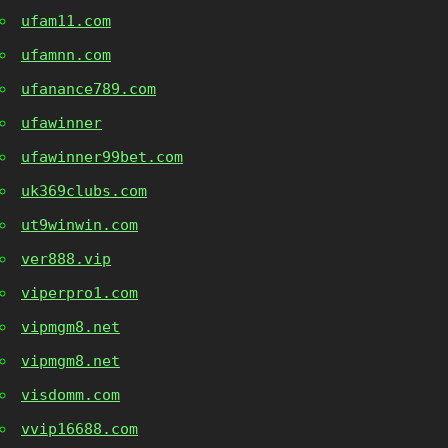
ufam11.com
ufamnn.com
ufanance789.com
ufawinner
ufawinner99bet.com
uk369clubs.com
ut9winwin.com
ver888.vip
viperpro1.com
vipmgm8.net
vipmgm8.net
visdomm.com
vvip16688.com