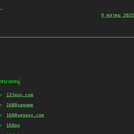
…
9 ตุลาคม 2025
หมวดหมู่
123xos.com
1688sagame
1688vegasx.com
168pg