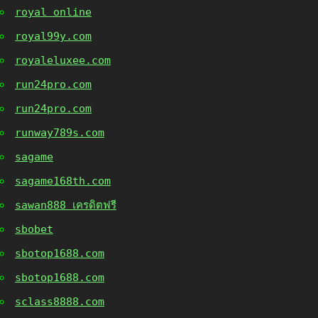
royal online
royal99y.com
royaleluxee.com
run24pro.com
run24pro.com
runway789s.com
sagame
sagame168th.com
sawan888 เครดิตฟรี
sbobet
sbotop1688.com
sbotop1688.com
sclass8888.com