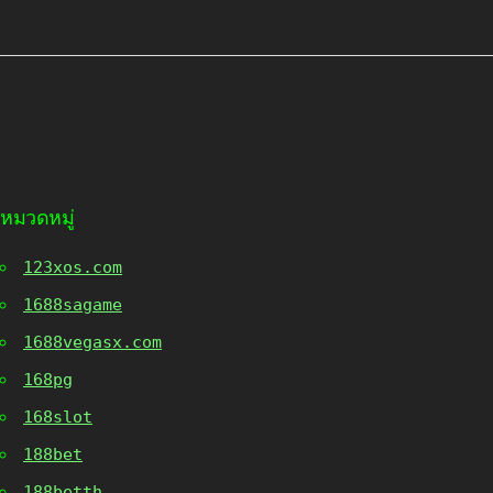
หมวดหมู่
123xos.com
1688sagame
1688vegasx.com
168pg
168slot
188bet
188betth