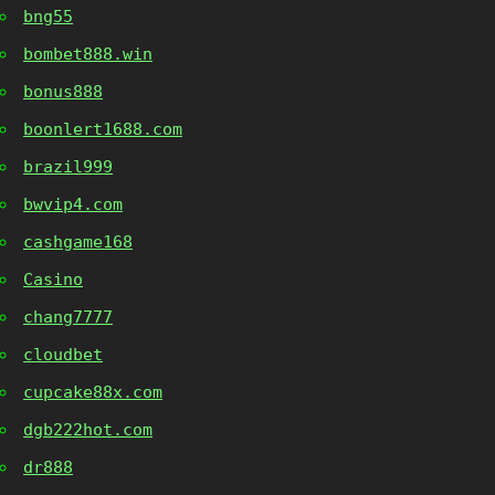
bng55
bombet888.win
bonus888
boonlert1688.com
brazil999
bwvip4.com
cashgame168
Casino
chang7777
cloudbet
cupcake88x.com
dgb222hot.com
dr888