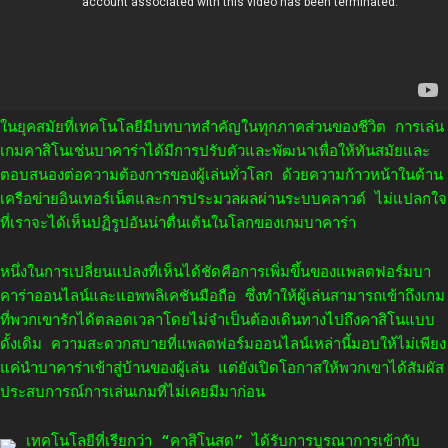
ในยุคสมัยที่เทคโนโลยีมีบทบาทสำคัญในทุกภาคส่วนของชีวิต การเล่น
เกมคาสิโนเช่นบาคาร่าได้มีการปรับตัวและพัฒนาเพื่อให้ทันสมัยและ
ตอบสนองต่อความต้องการของผู้เล่นทั่วโลก ด้วยความก้าวหน้าในด้าน
เครือข่ายอินเทอร์เน็ตและการประมวลผลผ่านระบบคลาวด์ ไม่แปลกใจ
ที่เราจะได้เห็นปฏิรูปอันน่าตื่นเต้นในโลกของเกมบาคาร่า
หนึ่งในการเปลี่ยนแปลงที่เห็นได้ชัดคือการเพิ่มขึ้นของแพลตฟอร์มบา
คาร่าออนไลน์และแอพพลิเคชันมือถือ ซึ่งทำให้ผู้เล่นสามารถเข้าถึงเกม
ที่พวกเขารักได้ตลอดเวลาโดยไม่จำเป็นต้องเดินทางไปถึงคาสิโนแบบ
ดั้งเดิม ความสะดวกสบายที่แพลตฟอร์มออนไลน์เหล่านี้มอบให้ไม่เพียง
แค่นำบาคาร่าเข้าสู่บ้านของผู้เล่น แต่ยังเปิดโอกาสให้พวกเขาได้สัมผัส
ประสบการณ์การเล่นเกมที่ไม่เคยมีมาก่อน
เทคโนโลยีที่เรียกว่า “คาสิโนสด” ได้รับการบูรณาการเข้ากับ