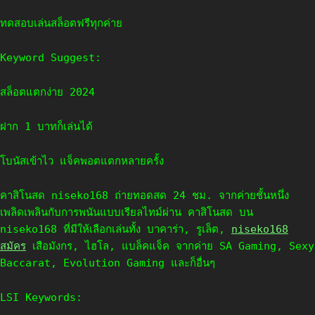
ทดสอบเล่นสล็อตฟรีทุกค่าย
Keyword Suggest:
สล็อตแตกง่าย 2024
ฝาก 1 บาทก็เล่นได้
โบนัสเข้าไว แจ็คพอตแตกหลายครั้ง
คาสิโนสด niseko168 ถ่ายทอดสด 24 ชม. จากค่ายชั้นหนึ่ง
เพลิดเพลินกับการพนันแบบเรียลไทม์ผ่าน คาสิโนสด บน
niseko168 ที่มีให้เลือกเล่นทั้ง บาคาร่า, รูเล็ต,
niseko168
สมัคร
เสือมังกร, ไฮโล, แบล็คแจ็ค จากค่าย SA Gaming, Sexy
Baccarat, Evolution Gaming และก็อื่นๆ
LSI Keywords: