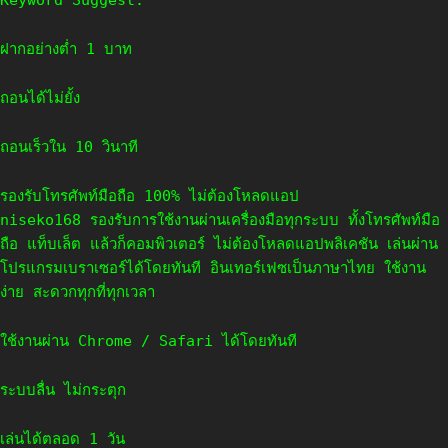
Keyword Suggest:
ฝากอย่างต่ำ 1 บาท
ถอนได้ไม่ยั้ง
ถอนเร็วใน 10 วินาที
รองรับโทรศัพท์มือถือ 100% ไม่ต้องโหลดแอป
niseko168 รองรับการใช้งานผ่านเครื่องมือทุกระบบ ทั้งโทรศัพท์มือ
ถือ แท็บเล็ต แล้วก็คอมพิวเตอร์ ไม่ต้องโหลดแอปพลิเคชัน เล่นผ่าน
โปรแกรมเบราเซอร์ได้โดยทันที อินเทอร์เฟซเป็นภาษาไทย ใช้งาน
ง่าย สะดวกทุกที่ทุกเวลา
ใช้งานผ่าน Chrome / Safari ได้โดยทันที
ระบบลื่น ไม่กระตุก
เล่นได้ตลอด 1 วัน