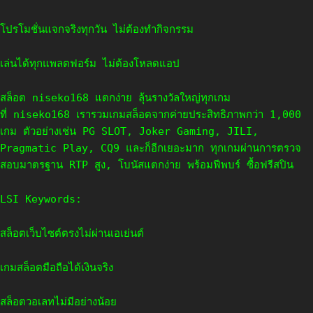
โปรโมชั่นแจกจริงทุกวัน ไม่ต้องทำกิจกรรม
เล่นได้ทุกแพลตฟอร์ม ไม่ต้องโหลดแอป
สล็อต niseko168 แตกง่าย ลุ้นรางวัลใหญ่ทุกเกม
ที่ niseko168 เรารวมเกมสล็อตจากค่ายประสิทธิภาพกว่า 1,000
เกม ตัวอย่างเช่น PG SLOT, Joker Gaming, JILI,
Pragmatic Play, CQ9 และก็อีกเยอะมาก ทุกเกมผ่านการตรวจ
สอบมาตรฐาน RTP สูง, โบนัสแตกง่าย พร้อมฟีพบร์ ซื้อฟรีสปิน
LSI Keywords:
สล็อตเว็บไซต์ตรงไม่ผ่านเอเย่นต์
เกมสล็อตมือถือได้เงินจริง
สล็อตวอเลทไม่มีอย่างน้อย