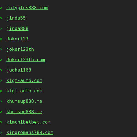
infyplus888.com
jinda55
jinda888
Joker123
joker123th
Joker123th.com
judhai168
k1gt-auto.com
k1gt-auto.com
khumsup888.me
khumsup888.me
kimchibetbet.com
kingromans789.com