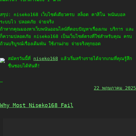
สรุป: niseko168 เว็บไซต์เดียวครบ สล็อต คาสิโน พนันบอล
ระบบไว ปลอดภัย จ่ายจริง
ถ้าหากคุณมองหาเว็บพนันออนไลน์ที่ตอบปัญหาเรื่องเกม บริการ และ
ก็ความปลอดภัย niseko168 เป็นเว็บไซต์ตรงที่ใช่สำหรับคุณ ครบ
ถ้วนบริบูรณ์เรื่องเดิมพัน ใช้งานง่าย จ่ายจริงทุกยอด
สมัครวันนี้ที่
niseko168
แล้วเริ่มสร้างรายได้จากเกมที่คุณรู้สึก
ชื่นชอบได้ทันที!
…
22 พฤษภาคม 2025
Why Most Niseko168 Fail