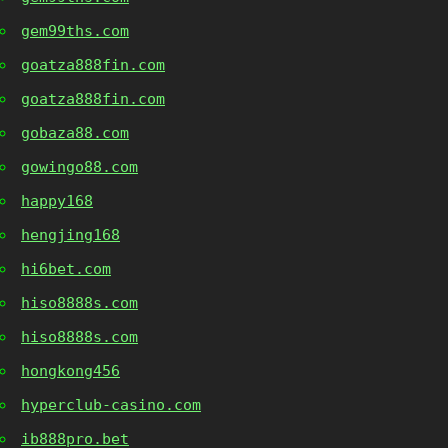
gem99ths.com
goatza888fin.com
goatza888fin.com
gobaza88.com
gowingo88.com
happy168
hengjing168
hi6bet.com
hiso8888s.com
hiso8888s.com
hongkong456
hyperclub-casino.com
ib888pro.bet