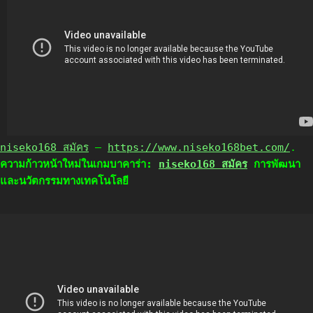
niseko168 สมัคร
–
https://www.niseko168bet.com/
.
ความก้าวหน้าใหม่ในเกมบาคาร่า:
niseko168 สมัคร
การพัฒนา
และนวัตกรรมทางเทคโนโลยี