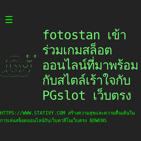
Skip
☰
to
content
fotostan เข้า
ร่วมเกมสล็อต
     .----.   @   @

ออนไลน์ที่มาพร้อม
   / .-"-.`.  \v/

   | | '\ \ \_/ )

 ,-\ `-.' /.'  /

กับสไตล์เร้าใจกับ
'---`----'----'
PGslot เว็บตรง
HTTPS://WWW.STATIVY.COM สร้างความสุขและความตื่นเต้นใน
การเล่นสล็อตออนไลน์กับเว็บคาสิโนเว็บตรง BOWENS