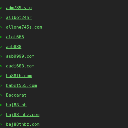
adm789.vip
allbet24hr
allone745s.com
alot666
amb888
asb9999.com
audi688.com
ba88th.com
babet555.com
Baccarat
baj88thb
baj88thbz.com
baj88thbz.com