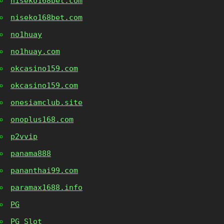
niseko168bet.com
niseko168bet.com
no1huay
no1huay.com
okcasino159.com
okcasino159.com
onesiamclub.site
onoplus168.com
p2vvip
panama888
pananthai99.com
paramax1688.info
PG
PG Slot