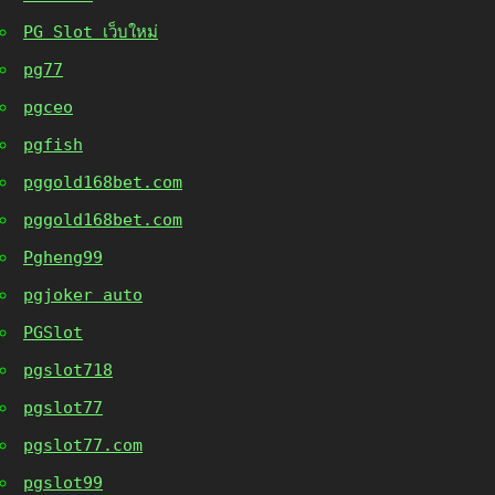
PG Slot เว็บใหม่
pg77
pgceo
pgfish
pggold168bet.com
pggold168bet.com
Pgheng99
pgjoker auto
PGSlot
pgslot718
pgslot77
pgslot77.com
pgslot99