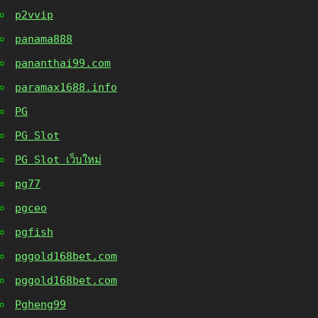
p2vvip
panama888
pananthai99.com
paramax1688.info
PG
PG Slot
PG Slot เว็บใหม่
pg77
pgceo
pgfish
pggold168bet.com
pggold168bet.com
Pgheng99