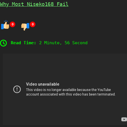
Why Most Niseko168 Fail
0
0
Read Time:
2 Minute, 56 Second