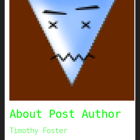
About Post Author
Timothy Foster