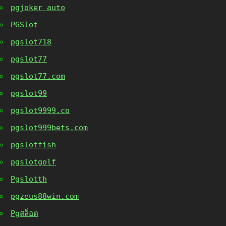
pgjoker auto
PGSlot
pgslot718
pgslot77
pgslot77.com
pgslot99
pgslot9999.co
pgslot999bets.com
pgslotfish
pgslotgolf
Pgslotth
pgzeus88win.com
Pgสล็อต