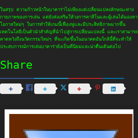
ในสรุป ความก้าวหน้าในบาคาร่าไม่เพียงแต่เปลี่ยนแปลงลักษณะทาง
กายภาพของการเล่น แต่ยังส่งเสริมให้วงการคาสิโนและผู้เล่นได้มองหา
โอกาสใหม่ๆ ในการทำให้เกมนี้เฟื่องฟูและมีประสิทธิภาพมากขึ้น
เทคโนโลยีเป็นตัวนำสำคัญที่นำไปสู่การเปลี่ยนแปลงนี้ และเราสามารถ
คาดหวังถึงนวัตกรรมใหม่ๆ ที่จะเกิดขึ้นในอนาคตอันใกล้นี้ที่จะทำให้
ประสบการณ์การเล่นบาคาร่ายังเป็นที่นิยมและน่าตื่นเต้นต่อไป
Share