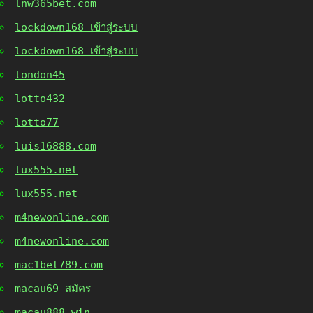
lnw365bet.com
lockdown168 เข้าสู่ระบบ
lockdown168 เข้าสู่ระบบ
london45
lotto432
lotto77
luis16888.com
lux555.net
lux555.net
m4newonline.com
m4newonline.com
mac1bet789.com
macau69 สมัคร
macau888.win