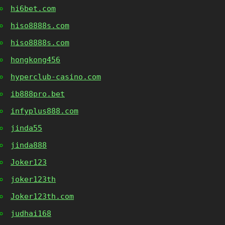
hi6bet.com
hiso8888s.com
hiso8888s.com
hongkong456
hyperclub-casino.com
ib888pro.bet
infyplus888.com
jinda55
jinda888
Joker123
joker123th
Joker123th.com
judhai168