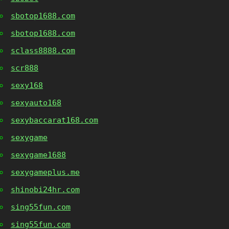
sbotop1688.com
sbotop1688.com
sclass8888.com
scr888
sexy168
sexyauto168
sexybaccarat168.com
sexygame
sexygame1688
sexygameplus.me
shinobi24hr.com
sing55fun.com
sing55fun.com