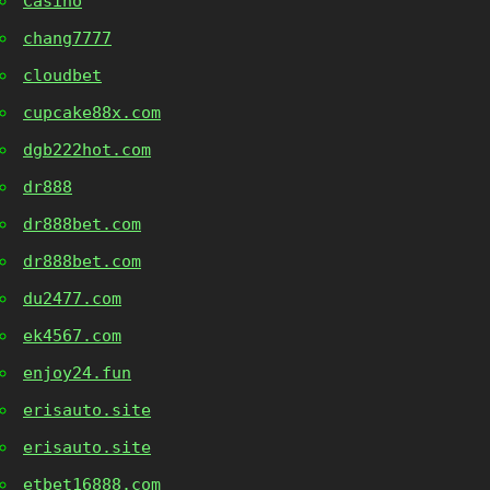
Casino
chang7777
cloudbet
cupcake88x.com
dgb222hot.com
dr888
dr888bet.com
dr888bet.com
du2477.com
ek4567.com
enjoy24.fun
erisauto.site
erisauto.site
etbet16888.com