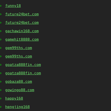
funny18
future24bet.com
future24bet.com
gachawin168.com
gamehit8888.com
gem99ths.com
gem99ths.com
goatza888fin.com
goatza888fin.com
gobaza88.com
gowingo88.com
happy168
hengjing168