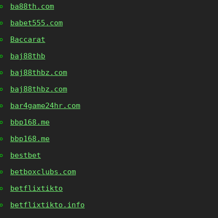
ba88th.com
babet555.com
Baccarat
baj88thb
baj88thbz.com
baj88thbz.com
bar4game24hr.com
bbp168.me
bbp168.me
bestbet
betboxclubs.com
betflixtikto
betflixtikto.info