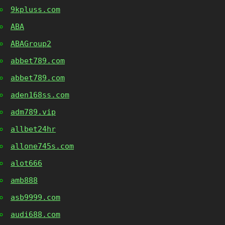
9kpluss.com
ABA
ABAGroup2
abbet789.com
abbet789.com
aden168ss.com
adm789.vip
allbet24hr
allone745s.com
alot666
amb888
asb9999.com
audi688.com