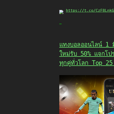
https://t.co/CzF8LnkG
…
แทงบอลออนไลน์ 1 มี
ใหม่รับ 50% แจกโปร
ทุกคู่ทั่วโลก Top