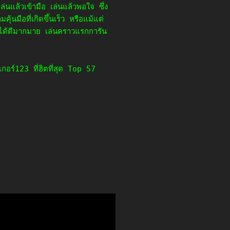
นแล้วเข้ามือ เล่นแล้วพอใจ ซึ่ง
ือที่เกิดขึ้นเร็ว หรือแม้แต่
ดิบได้ดีมากมาย เล่นคราวแรกการัน
123 ที่ฮิตที่สุด Top 57