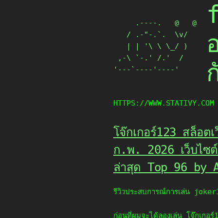
Skip
to
     .----.   @   @

content
อ
   / .-"-.`.  \v/

   | | '\ \ \_/ )

 ,-\ `-.' /.'  /

'---`----'----'
HTTPS://WWW.STATIVY.COM สร้
โจ๊กเกอร์123 สล็อตเ
ก.พ. 2026 เว็บไซต
ล่าสุด Top 96 by 
รีวิวประสบการณ์การเล่น joker1
ก่อนที่ผมจะได้ลองเล่น โจ๊กเกอ