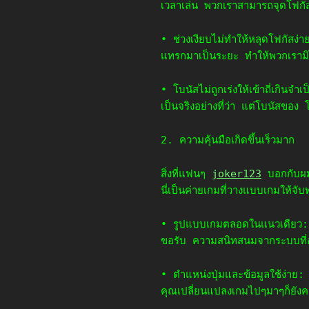
เวลาเล่น พวกเราสามารถจุดโฟกัส
• ช่วงเงียบไม่ทำให้หลุดโฟกัสง่าย
แทรกมาเป็นระยะ ทำให้พวกเรามิได
• โบนัสไม่ถูกเร่งให้เข้าถี่เก
เป็นจริงอย่างที่ว่า แต่โบนัสขอ
2. ความคุ้นมือเกิดขึ้นเร็วมาก
สิ่งที่แฟนๆ
joker123
บอกกับผมตั
นี่เป็นค่ายเกมที่วางแบบเกมให้จ
• รูปแบบเกมตลอดในแนวเดียว: เมื่
ขอรับ ความสนิทสนมจากระบบที่อ
• ตำแหน่งปุ่มและข้อมูลใช้ง่าย: 
คุณเปลี่ยนแปลงเกมไปๆมาๆก็ยังค