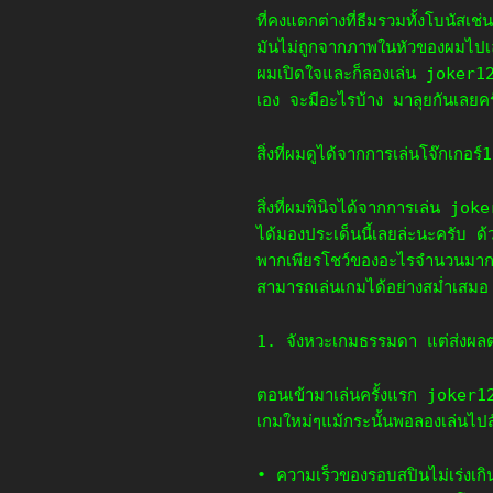
ที่คงแตกต่างที่ธีมรวมทั้งโบนัสเช่
มันไม่ถูกจากภาพในหัวของผมไปเล
ผมเปิดใจและก็ลองเล่น joker123
เอง จะมีอะไรบ้าง มาลุยกันเลยค
สิ่งที่ผมดูได้จากการเล่นโจ๊กเก
สิ่งที่ผมพินิจได้จากการเล่น j
ได้มองประเด็นนี้เลยล่ะนะครับ ด้ว
พากเพียรโชว์ของอะไรจำนวนมาก แต
สามารถเล่นเกมได้อย่างสม่ำเสมอ 
1. จังหวะเกมธรรมดา แต่ส่งผลต่อ
ตอนเข้ามาเล่นครั้งแรก joker12
เกมใหม่ๆแม้กระนั้นพอลองเล่นไปสั
• ความเร็วของรอบสปินไม่เร่งเก