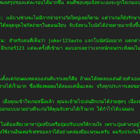
ผลสรุปของแต่ละรอบได้มากขึ้น คนที่ชอบคุมจังหวะเองจะถูกใจเกมแบบ
: แม้บางช่วงจะไม่มีการจ่ายรางวัลใหญ่เลยก็ตาม แต่ว่าเกมก็ยังรักษาควา
้หลุดจุดโฟกัสง่ายๆในตอนเงียบ จับจังหวะโบนัสได้ง่ายดายมากยิ่งขึ้น
ินจำเป็น: สำหรับคนที่เห็นว่า joker123auto แจกโบนัสน้อยมาก แตกต่
ง โจ๊กเกอร์123 แต่ละครั้งที่เข้ามา ผมบอกเลยว่าแจกหนักจนกระทั่งผม
้งแต่ก่อนผมทดลองเล่นทีแรกเลยก็คือ ถ้าผมได้ทดลองเล่นด้วยตัวเองตั้ง
ับทางได้เร็วมาก ซึ่งเพียงพอผมได้ลองแค่นั้นแหละ จริงทุกประการเลยขอ
อคุณเข้าใจเกมหนึ่งแล้ว คุณจะย้ายไปเล่นอีกเกมได้ง่ายสุดๆ เนื่องจากว
อกแบบมาอย่างดีจะก่อให้คุณจับทางได้เร็วมาก ได้กำไรได้แน่นอน
ไม่ต้องเสียเวลาหาปุ่มสปินหรือปุ่มปรับเบทให้กวนใจ เพราะปุ่มต่างๆอยู
งใช้งานอินเทอร์เฟซของเราได้อย่างคล่องมือแน่ๆนะครับ ผมรับประกันไ