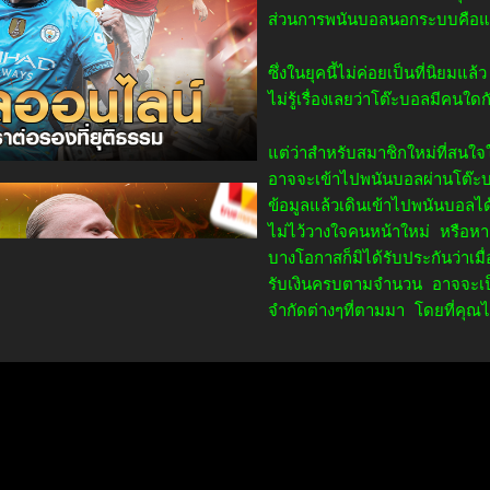
ส่วนการพนันบอลนอกระบบคือแ
ซึ่งในยุคนี้ไม่ค่อยเป็นที่นิยมแล้
ไม่รู้เรื่องเลยว่าโต๊ะบอลมีคนใด
แต่ว่าสำหรับสมาชิกใหม่ที่สน
อาจจะเข้าไปพนันบอลผ่านโต๊ะบ
ข้อมูลแล้วเดินเข้าไปพนันบอลไ
ไม่ไว้วางใจคนหน้าใหม่ หรือหาก
บางโอกาสก็มิได้รับประกันว่าเ
รับเงินครบตามจำนวน อาจจะเป็
จำกัดต่างๆที่ตามมา โดยที่คุณไม