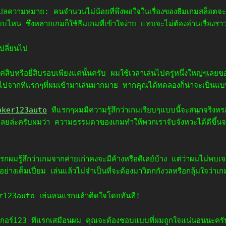
้องแปลความหมาย: คนจำนวนไม่น้อยที่พึงพอใจในเรื่องของธีมเกมสล็อต
แบบไหน ซึ่งหลายเกมก็ใช้ธีมเกมที่เข้าใจง่าย แทบจะไม่ต้องอ่านเรื่องราวก็
เปลี่ยนไป
บหรือยี่สิบรอบเพียงแค่นั้นครับ ผมใช้เวลาเล่นไปครู่หนึ่งใหญ่ๆเลยขอ
รไปจากทีแรกๆที่ผมเข้ามาเล่นมากมาย หากคุณได้ทดลองก็น่าจะเป็นแบ
oker123auto
ทีแรกๆผมมีความรู้สึกว่าเกมเรียบๆแบบนี้จะสนุกจริงห
เลยล่ะครับผมว่า ความธรรมดาของเกมทำให้พวกเราจับจังหวะได้ดีขึ้นจร
มรู้สึกว่าเกมจากค่ายเก่าคงจะมีค้างหรือดีเลย์บ้าง แต่ว่าผมไม่พบเ
่างเต็มเปี่ยม เล่นแล้วไม่จำเป็นที่จะต้องมาวิตกกังวลหรือกลุ้มใจว่า
r123auto เล่นหนแรกแล้วติดใจโดยทันที!
เกอร์123 ทีแรกเสมือนผม คุณจะต้องชอบแบบที่ผมถูกใจแน่นอนนะครับ ผ