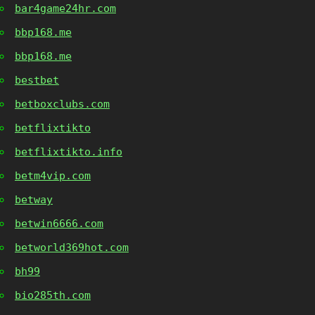
bar4game24hr.com
bbp168.me
bbp168.me
bestbet
betboxclubs.com
betflixtikto
betflixtikto.info
betm4vip.com
betway
betwin6666.com
betworld369hot.com
bh99
bio285th.com