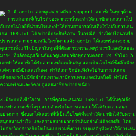
2.มี admin คอยดูแลอย่างดีรอ support สมาชิกในทุกๆด้าน
การเล่นเกมที่เว็บไซต์ของพวกเรานั้นจะทำให้สมาชิกสนุกสนานไป
กับเทคโนโลยีที่น่าสนใจและทำให้ท่านสามารถบันเทิงใจไปกับการเล่น
เกม 168slot ได้อย่างมีประสิทธิภาพ ในกรณีที่ กำเนิดปริศนาหรือ
ปรารถนาความช่วยเหลือใดๆก็ตามแจ้ง admin ได้เลยพร้อมจะช่วย
คุณรวมทั้งแก้ไขปัญหาในทุกที่ที่ต้องการเพราะเหตุว่าเรามีแอดมินเยอะ
มากๆ ที่ผลัดหมุนเวียนกันมาดูแลสมาชิกทุกท่านตลอด 24 ชั่วโมง ก็
เลยทำให้สมาชิกได้รับความเพลิดเพลินสนุกและเป็นเว็บไซต์ซึ่งมีก็เพียง
แต่ความยั่งยืนและมั่นคง ทำให้สมาชิกบันเทิงใจไปกับการเล่นเกม
สล็อตอย่างไม่มีข้อจำกัดเพราะเรามีการเทรนแอดมินอปิ้งดี ทำให้มี
ความพร้อมและก็คอยดูแลสมาชิกอย่างต่อเนื่อง
3.มีระบบที่เข้าใจง่าย การที่คุณจะเล่นเกม 168slot ได้นั้นคุณจึง
ควรทำความเข้าใจรูปแบบสำหรับในการเล่นเกมให้ได้รับความสนุก
อย่างมาก ซึ่งบอกได้เลยว่าที่นี่เป็นเว็บไซต์ที่จะทำให้สมาชิกได้รับความ
สนุกสนานร่าเริง และความสบายมากกว่าเดิมอย่างไม่ต้องสงสัย โดย
ไม่ต้องวิตกกังวลจิตใจเป็นแบบรวมทั้งการบรรลุผลดีๆที่จะทำให้การเล่น