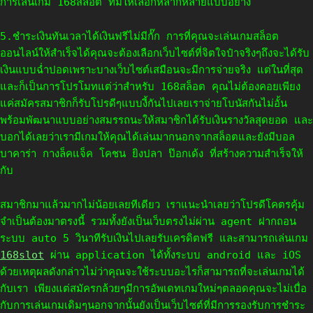
การเล่นเกม 168สล็อต ที่มีให้เลือกหลากหลายแบบอย่าง
5.ชำระเงินทันเวลาได้เงินฟรีไม่มีกั๊ก การที่คุณจะเล่นเกมสล็อต
ออนไลน์ให้สำเร็จได้คุณจะต้องเลือกเว็บไซต์ที่จิตใจป๋าจริงๆถึงจะได้รับ
เงินแบบฉ่ำปอดเพราะบางเว็บไซต์เสมือนจะมีการจ่ายจริง แต่ในที่สุด
และก็เป็นการโปรโมทแต่ว่าสำหรับ 168สล็อต คุณไม่ต้องคอยเพียง
แค่สมัครสมาชิกก็รับโปรดีๆแบบงี้กันไปเลยเราจ่ายโบนัสกันไม่อั้น
พร้อมพัฒนาแบบอย่างสมรรถนะให้สมาชิกได้รับเงินรางวัลสุดยอด และ
บอกได้เลยว่าเรามีเกมให้คุณได้เล่นมากนอกจากสล็อตและยังมีบอล
บาคาร่า กางล็คแจ็ค โคชน ยิงปลา ป๊อกเด้ง ที่สร้างความสำเร็จให้
กับ
สมาชิกมาแล้วมากไม่น้อยเลยทีเดียว เราแนะนำเลยว่าโปรดีโคตรคุ้ม
จำเป็นต้องมาตรงนี้ รวมทั้งยังเป็นเว็บตรงไม่ผ่าน agent ฝากถอน
ระบบ auto 5 วินาทีรับเงินไปเลยรับเครดิตฟรี และสามารถเล่นเกม
168slot
ผ่าน application ได้ทั้งระบบ android และ iOS
ด้วยเหตุผลดังกล่าวไม่ว่าคุณจะใช้ระบบอะไรก็สามารถที่จะเล่นเกมได้
กับเรา เพียงแต่สมัครกล้วยๆมีการอัพเดทเกมใหม่ๆตลอดคุณจะไม่เบื่อ
กับการเล่นเกมเดิมๆนอกจากนั้นยังเป็นเว็บไซต์ที่มีการรองรับการชำระ