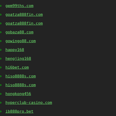
gem99ths.com
goatza888fin.com
goatza888fin.com
gobaza88.com
gowingo88.com
happy168
hengjing168
hi6bet.com
hiso8888s.com
hiso8888s.com
hongkong456
hyperclub-casino.com
ib888pro.bet