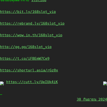
ขอขอบคุณมากเว็บ
slot168
https://bit.ly/168slot_vip
https://rebrand.ly/168slot_vip
https://wow.in.th/168slot_vip
http://gg.gg/168slot_vip
https://t.co/iFBEmW7Ce9
https://shorturl.asia/rGz0x
https://cutt.ly/UeIUk4iK
…
30 กันยายน 2024