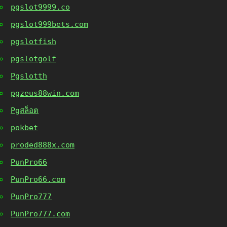
pgslot9999.co
pgslot999bets.com
pgslotfish
pgslotgolf
Pgslotth
pgzeus88win.com
Pgสล็อต
pokbet
proded888x.com
PunPro66
PunPro66.com
PunPro777
PunPro777.com