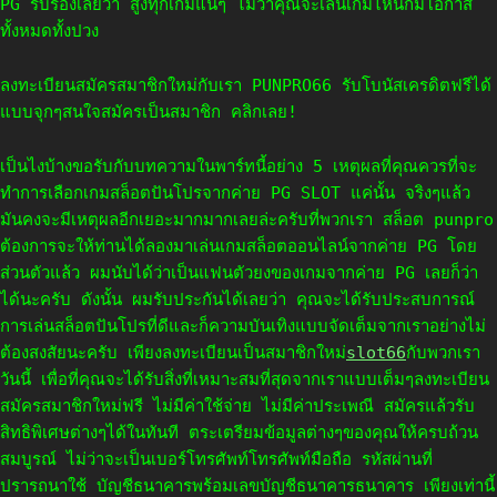
PG รับรองเลยว่า สูงทุกเกมแน่ๆ ไม่ว่าคุณจะเล่นเกมไหนก็มีโอกาส
ทั้งหมดทั้งปวง
ลงทะเบียนสมัครสมาชิกใหม่กับเรา PUNPRO66 รับโบนัสเครดิตฟรีได้
แบบจุกๆสนใจสมัครเป็นสมาชิก คลิกเลย!
เป็นไงบ้างขอรับกับบทความในพาร์ทนี้อย่าง 5 เหตุผลที่คุณควรที่จะ
ทำการเลือกเกมสล็อตปันโปรจากค่าย PG SLOT แค่นั้น จริงๆแล้ว
มันคงจะมีเหตุผลอีกเยอะมากมากเลยล่ะครับที่พวกเรา สล็อต punpro
ต้องการจะให้ท่านได้ลองมาเล่นเกมสล็อตออนไลน์จากค่าย PG โดย
ส่วนตัวแล้ว ผมนับได้ว่าเป็นแฟนตัวยงของเกมจากค่าย PG เลยก็ว่า
ได้นะครับ ดังนั้น ผมรับประกันได้เลยว่า คุณจะได้รับประสบการณ์
การเล่นสล็อตปันโปรที่ดีและก็ความบันเทิงแบบจัดเต็มจากเราอย่างไม่
ต้องสงสัยนะครับ เพียงลงทะเบียนเป็นสมาชิกใหม่
slot66
กับพวกเรา
วันนี้ เพื่อที่คุณจะได้รับสิ่งที่เหมาะสมที่สุดจากเราแบบเต็มๆลงทะเบียน
สมัครสมาชิกใหม่ฟรี ไม่มีค่าใช้จ่าย ไม่มีค่าประเพณี สมัครแล้วรับ
สิทธิพิเศษต่างๆได้ในทันที ตระเตรียมข้อมูลต่างๆของคุณให้ครบถ้วน
สมบูรณ์ ไม่ว่าจะเป็นเบอร์โทรศัพท์โทรศัพท์มือถือ รหัสผ่านที่
ปรารถนาใช้ บัญชีธนาคารพร้อมเลขบัญชีธนาคารธนาคาร เพียงเท่านี้