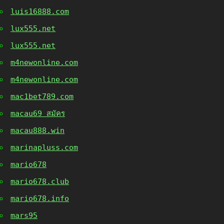
luis16888.com
lux555.net
lux555.net
m4newonline.com
m4newonline.com
mac1bet789.com
macau69 สมัคร
macau888.win
marinapluss.com
mario678
mario678.club
mario678.info
mars95