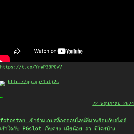
https://t.co/YreP38POvV
http://gg.gg/1atj2s
…
22 พฤษภาคม 2024
fotostan เข้าร่วมเกมสล็อตออนไลน์ที่มาพร้อมกับสไตล์
เร้าใจกับ PGslot เว็บตรง เมียน้อย สว มีใครบ้าง