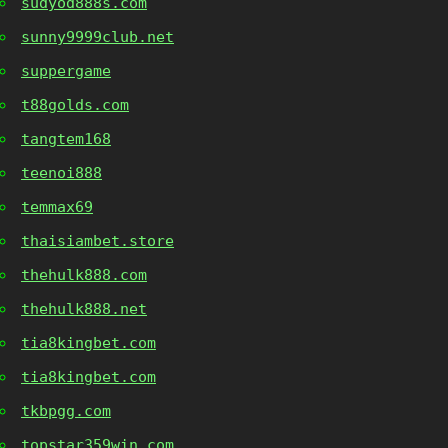
sudyod888s.com
sunny9999club.net
suppergame
t88golds.com
tangtem168
teenoi888
temmax69
thaisiambet.store
thehulk888.com
thehulk888.net
tia8kingbet.com
tia8kingbet.com
tkbpgg.com
topstar359win.com