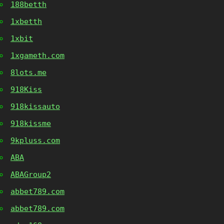
188betth
1xbetth
1xbit
1xgameth.com
8lots.me
918Kiss
918kissauto
918kissme
9kpluss.com
ABA
ABAGroup2
abbet789.com
abbet789.com