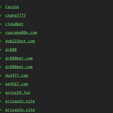
Casino
chang7777
cloudbet
cupcake88x.com
dgb222hot.com
dr888
dr888bet.com
dr888bet.com
du2477.com
ek4567.com
enjoy24.fun
erisauto.site
erisauto.site