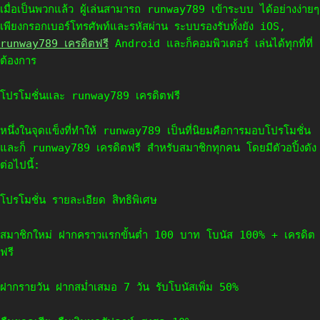
เมื่อเป็นพวกแล้ว ผู้เล่นสามารถ runway789 เข้าระบบ ได้อย่างง่ายๆ
เพียงกรอกเบอร์โทรศัพท์และรหัสผ่าน ระบบรองรับทั้งยัง iOS,
runway789 เครดิตฟรี
Android และก็คอมพิวเตอร์ เล่นได้ทุกที่ที่
ต้องการ
โปรโมชั่นและ runway789 เครดิตฟรี
หนึ่งในจุดแข็งที่ทำให้ runway789 เป็นที่นิยมคือการมอบโปรโมชั่น
และก็ runway789 เครดิตฟรี สำหรับสมาชิกทุกคน โดยมีตัวอปิ้งดัง
ต่อไปนี้:
โปรโมชั่น รายละเอียด สิทธิพิเศษ
สมาชิกใหม่ ฝากคราวแรกขั้นต่ำ 100 บาท โบนัส 100% + เครดิต
ฟรี
ฝากรายวัน ฝากสม่ำเสมอ 7 วัน รับโบนัสเพิ่ม 50%