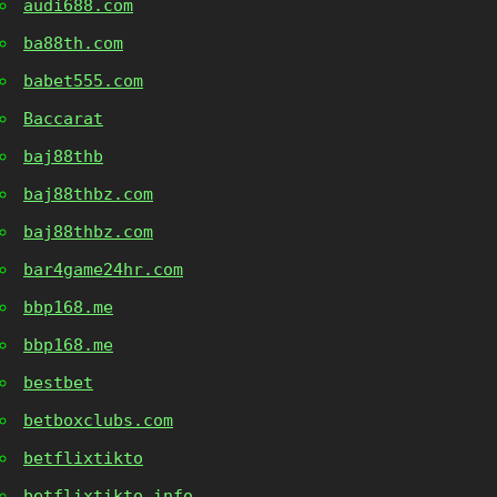
audi688.com
ba88th.com
babet555.com
Baccarat
baj88thb
baj88thbz.com
baj88thbz.com
bar4game24hr.com
bbp168.me
bbp168.me
bestbet
betboxclubs.com
betflixtikto
betflixtikto.info