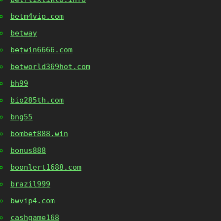
betm4vip.com
betway
betwin6666.com
betworld369hot.com
bh99
bio285th.com
bng55
bombet888.win
bonus888
boonlert1688.com
brazil999
bwvip4.com
cashgame168