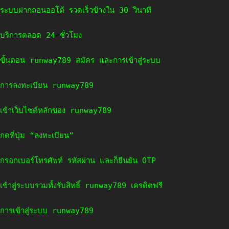
ระบบฝากถอนออโต้ รวดเร็วข้างใน 30 วินาที
บริการตลอด 24 ชั่วโมง
ขั้นตอน runway789 สมัคร และการเข้าสู่ระบบ
การลงทะเบียน runway789
เข้าเว็บไซต์หลักของ runway789
กดที่ปุ่ม “ลงทะเบียน”
กรอกเบอร์โทรศัพท์ รหัสผ่าน และก็ยืนยัน OTP
เข้าสู่ระบบรวมทั้งรับสิทธิ์ runway789 เครดิตฟรี
การเข้าสู่ระบบ runway789