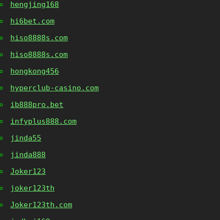
hengjing168
hi6bet.com
hiso8888s.com
hiso8888s.com
hongkong456
hyperclub-casino.com
ib888pro.bet
infyplus888.com
jinda55
jinda888
Joker123
joker123th
Joker123th.com