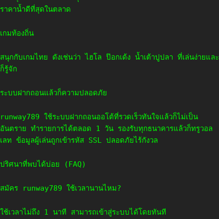
ราคาน้ำดีที่สุดในตลาด
เกมท้องถิ่น
สนุกกับเกมไทย ดังเช่นว่า ไฮโล ป๊อกเด้ง น้ำเต้าปูปลา ที่เล่นง่ายและ
ก็รู้จัก
ระบบฝากถอนแล้วก็ความปลอดภัย
runway789 ใช้ระบบฝากถอนออโต้ที่รวดเร็วทันใจแล้วก็ไม่เป็น
อันตราย ทำรายการได้ตลอด 1 วัน รองรับทุกธนาคารแล้วก็ทรูวอล
เลท ข้อมูลผู้เล่นถูกเข้ารหัส SSL ปลอดภัยไร้กังวล
ปริศนาที่พบได้บ่อย (FAQ)
สมัคร runway789 ใช้เวลานานไหม?
ใช้เวลาไม่ถึง 1 นาที สามารถเข้าสู่ระบบได้โดยทันที