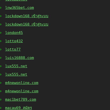
lnw365bet.com
lockdown168 เข้าสู่ระบบ
lockdown168 เข้าสู่ระบบ
london45
lotto432
lotto77
luis16888.com
lux555.net
lux555.net
m4newonline.com
m4newonline.com
mac1bet789.com
macau69 สมัคร