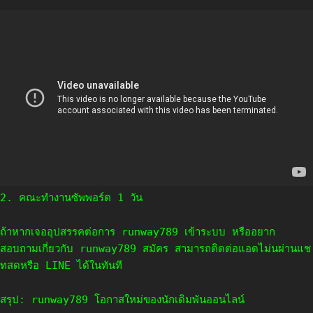
2. คณะทำงานซัพพอร์ต 1 วัน
ถ้าหากเจออุปสรรคต่อการ runway789 เข้าระบบ หรืออยาก
สอบถามเกี่ยวกับ runway789 สมัคร สามารถติดต่อแอดไม่นผ่านแช
ทสดหรือ LINE ได้ในทันที
สรุป: runway789 โอกาสใหม่ของนักเดิมพันออนไลน์