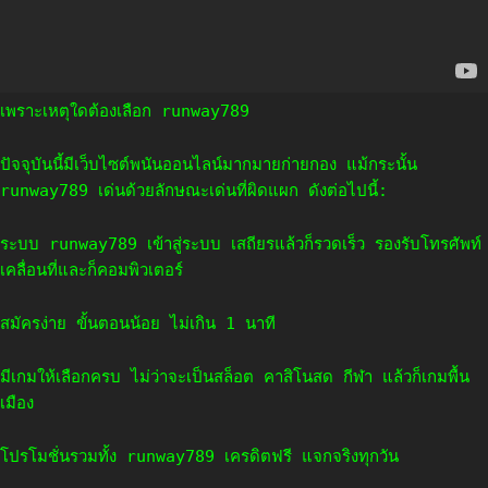
เพราะเหตุใดต้องเลือก runway789
ปัจจุบันนี้มีเว็บไซต์พนันออนไลน์มากมายก่ายกอง แม้กระนั้น
runway789 เด่นด้วยลักษณะเด่นที่ผิดแผก ดังต่อไปนี้:
ระบบ runway789 เข้าสู่ระบบ เสถียรแล้วก็รวดเร็ว รองรับโทรศัพท์
เคลื่อนที่และก็คอมพิวเตอร์
สมัครง่าย ขั้นตอนน้อย ไม่เกิน 1 นาที
มีเกมให้เลือกครบ ไม่ว่าจะเป็นสล็อต คาสิโนสด กีฬา แล้วก็เกมพื้น
เมือง
โปรโมชั่นรวมทั้ง runway789 เครดิตฟรี แจกจริงทุกวัน