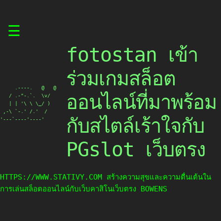
Skip
☰
to
content
fotostan เข้า
ร่วมเกมสล็อต
     .----.   @   @

ออนไลน์ที่มาพร้อม
   / .-"-.`.  \v/

   | | '\ \ \_/ )

 ,-\ `-.' /.'  /

กับสไตล์เร้าใจกับ
'---`----'----'
PGslot เว็บตรง
HTTPS://WWW.STATIVY.COM สร้างความสุขและความตื่นเต้นใน
การเล่นสล็อตออนไลน์กับเว็บคาสิโนเว็บตรง BOWENS