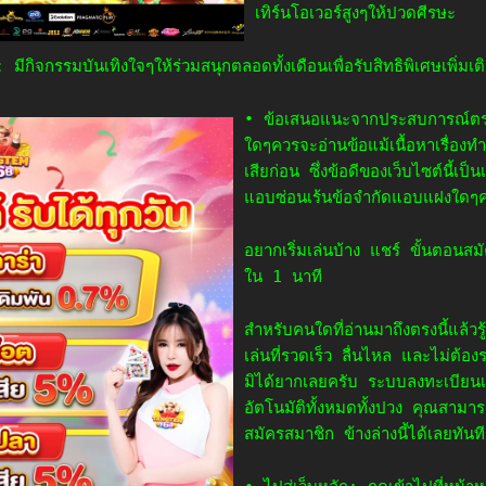
เทิร์นโอเวอร์สูงๆให้ปวดศีรษะ
กิจกรรมบันเทิงใจๆให้ร่วมสนุกตลอดทั้งเดือนเพื่อรับสิทธิพิเศษเพิ่มเติ
• ข้อเสนอแนะจากประสบการณ์
ใดๆควรจะอ่านข้อแม้เนื้อหาเรื่องทำยอด
เสียก่อน ซึ่งข้อดีของเว็บไซต์นี้เป
แอบซ่อนเร้นข้อจำกัดแอบแฝงใดๆ
อยากเริ่มเล่นบ้าง แชร์ ขั้นตอนส
ใน 1 นาที
สำหรับคนใดที่อ่านมาถึงตรงนี้แล้ว
เล่นที่รวดเร็ว ลื่นไหล และไม่ต้
มิได้ยากเลยครับ ระบบลงทะเบียนเ
อัตโนมัติทั้งหมดทั้งปวง คุณสามา
สมัครสมาชิก ข้างล่างนี้ได้เลยทันท