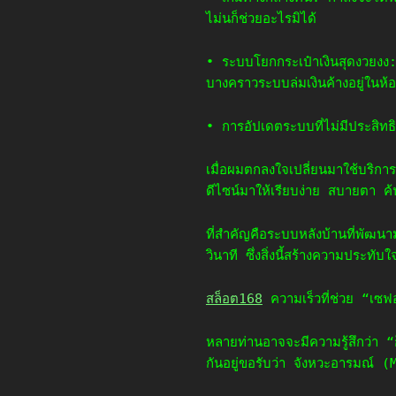
ไม่นก็ช่วยอะไรมิได้
• ระบบโยกกระเป๋าเงินสุดงวยงง: 
บางคราวระบบล่มเงินค้างอยู่ในห้
• การอัปเดตระบบที่ไม่มีประสิท
เมื่อผมตกลงใจเปลี่ยนมาใช้บริกา
ดีไซน์มาให้เรียบง่าย สบายตา ค้
ที่สำคัญคือระบบหลังบ้านที่พัฒน
วินาที ซึ่งสิ่งนี้สร้างความประทับใ
สล็อต168
ความเร็วที่ช่วย “เซฟ
หลายท่านอาจจะมีความรู้สึกว่า “ก
กันอยู่ขอรับว่า จังหวะอารมณ์ (M