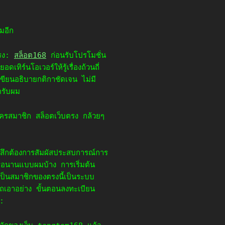
มอีก
ตรง:
สล็อต168
ก่อนรับโปรโมชั่น
เทิร์นโอเวอร์ให้รู้เรื่องถ้วนถี่
็นเขียนอธิบายกติกาชัดเจน ไม่มี
ครับผม
มัครสมาชิก สล็อตเว็บตรง กล้วยๆ
รู้สึกต้องการสัมผัสประสบการณ์การ
องรอนานแบบผมบ้าง การเริ่มต้น
ป็นสมาชิกของตรงนี้เป็นระบบ
รถเอาอย่าง ขั้นตอนลงทะเบียน
ี: