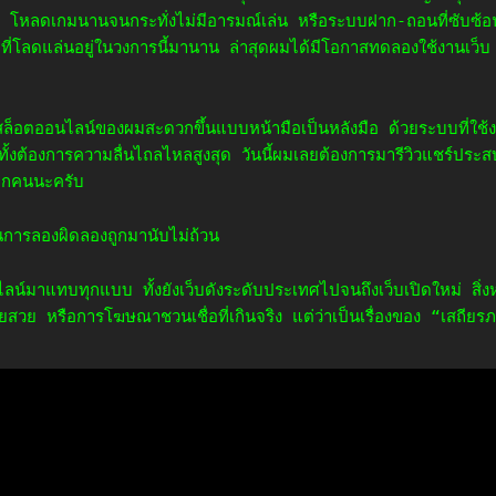
์อืด โหลดเกมนานจนกระทั่งไม่มีอารมณ์เล่น หรือระบบฝาก-ถอนที่ซับซ
่โลดแล่นอยู่ในวงการนี้มานาน ล่าสุดผมได้มีโอกาสทดลองใช้งานเว็บ
นเกมสล็อตออนไลน์ของผมสะดวกขึ้นแบบหน้ามือเป็นหลังมือ ด้วยระบบที่ใช
มทั้งต้องการความลื่นไถลไหลสูงสุด วันนี้ผมเลยต้องการมารีวิวแชร์ป
ๆทุกคนนะครับ
การลองผิดลองถูกมานับไม่ถ้วน
ไลน์มาแทบทุกแบบ ทั้งยังเว็บดังระดับประเทศไปจนถึงเว็บเปิดใหม่ สิ่งห
่สวยสวย หรือการโฆษณาชวนเชื่อที่เกินจริง แต่ว่าเป็นเรื่องของ “เสถี