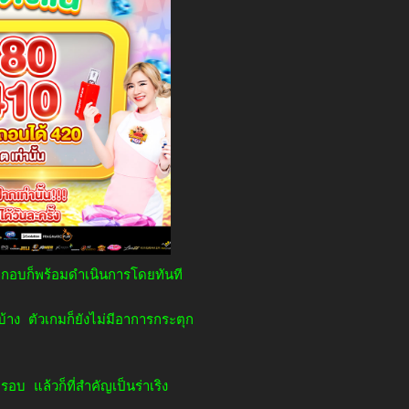
กอบก็พร้อมดำเนินการโดยทันที
้าง ตัวเกมก็ยังไม่มีอาการกระตุก
บ แล้วก็ที่สำคัญเป็นร่าเริง