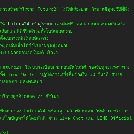
การสร้างกำไรจาก Future24 ไม่ใช่เรื่องยาก ถ้าหากมียุทธวิธีที่ดี:
ใช้
Future24 เข้าสู่ระบบ
เครดิตฟรี ทดสอบเกมก่อนลงเงินจริง
เลือกเกมที่มีรีวิวดีรวมทั้งโบนัสแตกง่าย
ตั้งงบการเล่นในแต่ละครั้ง
หยุดเล่นเมื่อได้กำไรตามจุดมุ่งหมาย
ระบบฝากถอนอัตโนมัติ เร็วไว
Future24 มีระบบระเบียบฝากถอนอัตโนมัติ รองรับทุกธนาคารรวม
ทั้ง True Wallet ปฏิบัติการเสร็จสิ้นข้างใน 30 วินาที สบาย
ปลอดภัย และทันสมัย
บริการลูกค้าตลอด 24 ชั่วโมง
ทีมงานของ Future24 พร้อมดูแลสมาชิกทุกคน ให้คำแนะนำและ
แก้ไขปัญหาได้โดยทันที ผ่าน Live Chat และ LINE Official
สรุป