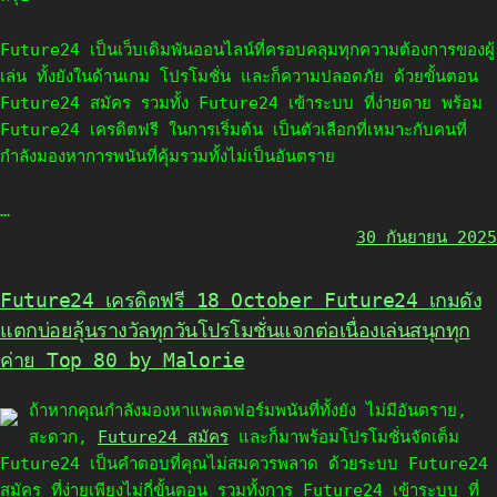
Future24 เป็นเว็บเดิมพันออนไลน์ที่ครอบคลุมทุกความต้องการของผู้
เล่น ทั้งยังในด้านเกม โปรโมชั่น และก็ความปลอดภัย ด้วยขั้นตอน
Future24 สมัคร รวมทั้ง Future24 เข้าระบบ ที่ง่ายดาย พร้อม
Future24 เครดิตฟรี ในการเริ่มต้น เป็นตัวเลือกที่เหมาะกับคนที่
กำลังมองหาการพนันที่คุ้มรวมทั้งไม่เป็นอันตราย
…
30 กันยายน 2025
Future24 เครดิตฟรี 18 October Future24 เกมดัง
แตกบ่อยลุ้นรางวัลทุกวันโปรโมชั่นแจกต่อเนื่องเล่นสนุกทุก
ค่าย Top 80 by Malorie
ถ้าหากคุณกำลังมองหาแพลตฟอร์มพนันที่ทั้งยัง ไม่มีอันตราย,
สะดวก,
Future24 สมัคร
และก็มาพร้อมโปรโมชั่นจัดเต็ม
Future24 เป็นคำตอบที่คุณไม่สมควรพลาด ด้วยระบบ Future24
สมัคร ที่ง่ายเพียงไม่กี่ขั้นตอน รวมทั้งการ Future24 เข้าระบบ ที่