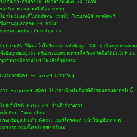
ระบบฝาก-ถอนออโต้ ใช้เวลาเพียงแต่ 30 วินาที
รองรับการเล่นผ่านมือถือทุกระบบ
โปรโมชั่นและก็โบนัสพิเศษ รวมทั้ง Future24 เครดิตฟรี
ทีมงานดูแลตลอด 24 ชั่วโมง
ระบบความปลอดภัยระดับสากล
Future24 ใช้เทคโนโลยีการเข้ารหัสข้อมูล SSL ปกป้องธุรกรรมรวม
ทั้งข้อมูลของผู้เล่น พร้อมระบบตรวจทานที่ครัดเคร่งเพื่อให้มั่นใจว่าเกม
ทุกจำพวกมีความโปร่งใสแล้วก็ยุติธรรม
แนวทางสมัคร Future24 แบบง่ายๆ
การ Future24 สมัคร ใช้เวลาเพียงไม่กี่นาทีด้วยขั้นตอนดังต่อไปนี้:
ไปสู่เว็บไซต์ Future24 ผ่านลิงก์ทางการ
คลิกที่ปุ่ม “ลงทะเบียน”
กรอกข้อมูลส่วนตัว ดังเช่น เบอร์โทรศัพท์ แล้วก็บัญชีธนาคาร
กดรับรองรวมทั้งรอรับยูสเซอร์เนม