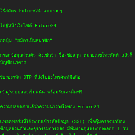
วิธีสมัคร Future24 แบบง่ายๆ
ไปสู่หน้าเว็บไซต์ Future24
กดปุ่ม “สมัครเป็นสมาชิก”
กรอกข้อมูลส่วนตัว ดังเช่นว่า ชื่อ-ชื่อสกุล หมายเลขโทรศัพท์ แล้วก็
บัญชีธนาคาร
รับรองรหัส OTP ที่ส่งไปยังโทรศัพท์มือถือ
เข้าสู่ระบบและเริ่มพนัน พร้อมรับเครดิตฟรี
ความปลอดภัยแล้วก็ความน่าวางใจของ Future24
แพลตฟอร์มนี้ใช้ระบบเข้ารหัสข้อมูล (SSL) เพื่อคุ้มครองปกป้อง
ข้อมูลส่วนตัวและธุรกรรมการคลัง มีทีมงานดูแลระบบตลอด 1 วัน