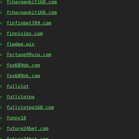
fcharoenkit168.com
fcharoenkit168.com
finfinbet789.com
finnivips.com
fiwdee.win
fortune99vip.com
fox689ok.com
fox689ok.com
fullslot
fullslotpg
fullslotpg168.com
funny18
future24bet.com