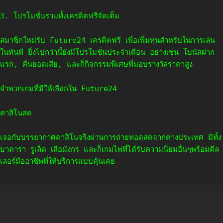
3. โปรโมชั่นรวมทั้งเครดิตฟรีจัดเต็ม
สมาชิกใหม่รับ Future24 เครดิตฟรี เพื่อเพิ่มทุนสำหรับในการเล่น
ในทันที ยิ่งไปกว่านี้ยังมีโปรโมชั่นประจำเดือน อย่างเช่น โบนัสฝาก
แรก, คืนยอดเสีย, และก็กิจกรรมพิเศษที่มอบรางวัลราคาสูง
จำพวกเกมที่มีให้เลือกใน Future24
คาสิโนสด
เจอกับบรรยากาศคาสิโนจริงผ่านการถ่ายทอดสดจากต่างประเทศ มีทั้ง
บาคาร่า รูเล็ต เสือมังกร และก็เกมไพ่ที่ได้รับความนิยมอื่นๆพร้อมดีล
เลอร์มืออาชีพที่ให้บริการแบบคุ้นเคย