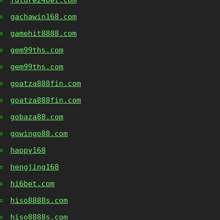
future24bet.com
gachawin168.com
gamehit8888.com
gem99ths.com
gem99ths.com
goatza888fin.com
goatza888fin.com
gobaza88.com
gowingo88.com
happy168
hengjing168
hi6bet.com
hiso8888s.com
hiso8888s.com