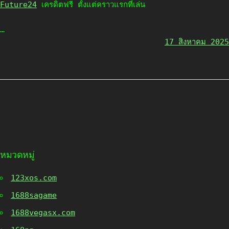
Future24
เครดิตฟรี ตั้งแต่คราวแรกที่เล่น
…
17 สิงหาคม 2025
หมวดหมู่
123xos.com
1688sagame
1688vegasx.com