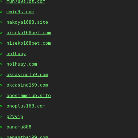
mun789slot.com
mwin9s.com
nakoya1688.site
niseko168bet.com
niseko168bet.com
no1huay
no1huay.com
okcasino159.com
okcasino159.com
onesiamclub.site
onoplus168.com
p2vvip
panama888
pananthai99.com