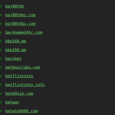
baj88thb
baj88thbz.com
baj88thbz.com
bar4game24hr.com
bbp168.me
bbp168.me
bestbet
betboxclubs.com
betflixtikto
betflixtikto.info
betm4vip.com
betway
betwin6666.com