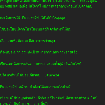
เพื่อคุณเดิมพันได้อย่างมั่นอกมั่นใจ ยิ่งไปกว่านี้ยังมีการตรวจดูเกม
อย่างสม่ำเสมอเพื่อมั่นใจว่าไม่มีการหลอกลวงหรือแก้ไขคำตอบ
กลเม็ดการใช้ Future24 ให้ได้กำไรสูงสุด
ใช้ประโยชน์จากโปรโมชั่นแล้วก็เครดิตฟรีให้คุ้ม
เลือกเกมที่ถนัดและมีอัตราการจ่ายสูง
ตั้งงบประมาณรวมทั้งเป้าหมายการเล่นที่กระจ่างแจ้ง
เรียนเทคนิคการเล่นจากบทความรวมทั้งคู่มือในเว็บไซต์
ปริศนาที่พบได้บ่อยเกี่ยวกับ Future24
Future24 สมัคร จำต้องใช้เอกสารอะไรบ้าง?
เพียงแค่ใช้ข้อมูลส่วนตัวแล้วก็เบอร์โทรศัพท์เพื่อรับรองตัวตน ไม่มี
ความจำเป็นต้องส่งเอกสารเพิ่มอีก