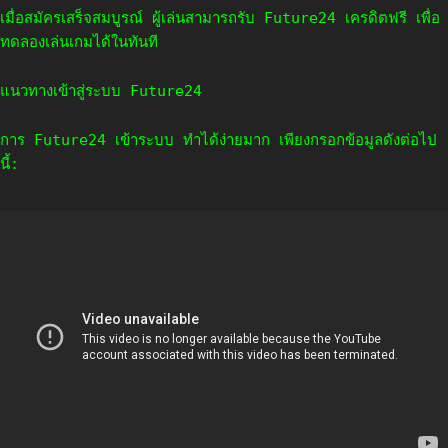
เมื่อสมัครเสร็จสมบูรณ์ ผู้เล่นสามารถรับ Future24 เครดิตฟรี เพื่อ
ทดลองเล่นเกมได้ในทันที
แนวทางเข้าสู่ระบบ Future24
การ Future24 เข้าระบบ ทำได้ง่ายมาก เพียงกรอกข้อมูลดังต่อไป
นี้: