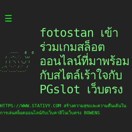
Skip
☰
to
content
fotostan เข้า
ร่วมเกมสล็อต
     .----.   @   @

ออนไลน์ที่มาพร้อม
   / .-"-.`.  \v/

   | | '\ \ \_/ )

 ,-\ `-.' /.'  /

กับสไตล์เร้าใจกับ
'---`----'----'
PGslot เว็บตรง
HTTPS://WWW.STATIVY.COM สร้างความสุขและความตื่นเต้นใน
การเล่นสล็อตออนไลน์กับเว็บคาสิโนเว็บตรง BOWENS