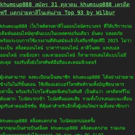
khumsup888 สมัคร 31 ตุลาคม khumsup888 เครดิต
ฟรี แตกง่ายคาสิโนเล่นง่าย Top 93 by Wilbur
khumsup888 เว็บไซต์ตรงคาสิโนออนไลน์ครบวงจร ที่ให้บริการเกม
เดิมพันออนไลน์ทุกต้นแบบในแพลตฟอร์มเดียว มั่นคง ปลอดภัย
พร้อมระบบการใช้แรงงานที่ทันสมัยแล้วก็เสถียรที่สุดที่ปี 2025 ไม่ว่า
จะเป็น สล็อตออนไลน์ บาคาร่าออนไลน์ คาสิโนสด แทงบอล
ออนไลน์ เกมยิงปลา และหวยออนไลน์ ก็สามารถเล่นได้แบบไม่มี
สะดุด รองรับทั้งยังโทรศัพท์มือถือและคอมพิวเตอร์
ผู้เล่นสามารถ ลงทะเบียนเป็นสมาชิก khumsup888 ได้อย่างง่ายดาย
ข้างในไม่กี่ขั้นตอน ใช้เพียงแต่เบอร์โทรศัพท์รวมทั้งบัญชีธนาคาร
เท่านั้น พร้อมรับโปรโมชั่นสุดพิเศษในทันที เป็นต้นว่า เครดิตฟรีไม่
ต้องฝาก โบนัสแรกเข้า โบนัสคืนยอดเสีย รวมทั้งโปรเสนอแนะเพื่อน
ฝูงรับค่าคอมมิชชั่น ที่คุ้มค่าสำหรับอีกทั้งผู้เล่นใหม่รวมทั้งสมาชิกเก่า
khumsup888 สล็อตแตกง่าย โบนัสออกบ่อยครั้ง
หากคุณเป็นสายปั่นสล็อต khumsup888 สล็อตแตกง่าย รวมเกม