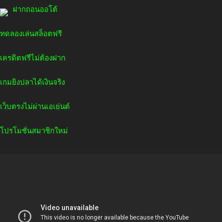
ฝากถอนออโต้
ทดลองเล่นสล็อตฟรี
เครดิตฟรีไม่ต้องฝาก
เกมยิงปลาได้เงินจริง
เว็บตรงไม่ผ่านเอเย่นต์
โปรโมชั่นสมาชิกใหม่