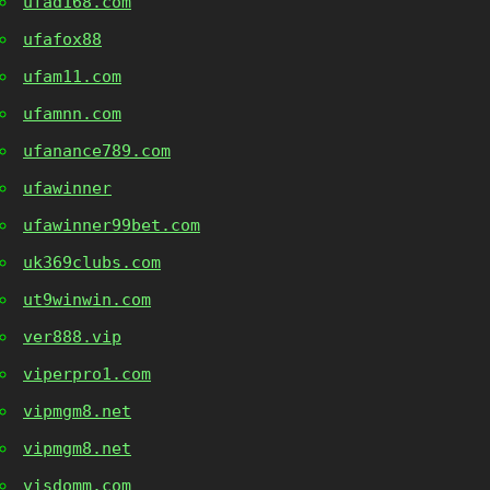
ufad168.com
ufafox88
ufam11.com
ufamnn.com
ufanance789.com
ufawinner
ufawinner99bet.com
uk369clubs.com
ut9winwin.com
ver888.vip
viperpro1.com
vipmgm8.net
vipmgm8.net
visdomm.com