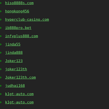
hiso8888s.com
hongkong456
hyperclub-casino.com
ib888pro.bet
infyplus888.com
jinda55
jinda888
Joker123
joker123th
Joker123th.com
judhai168
k1gt-auto.com
k1gt-auto.com