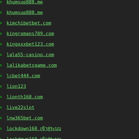
khumsup888.me
khumsup888.me
kimchibetbet.com
kingromans789.com
kingxxxbet123.com
lala55-casino.com
lalikabetsgame.com
lcbet444.com
lion123
lionth168.com
live22slot
lnw365bet.com
lockdown168 เข้าสู่ระบบ