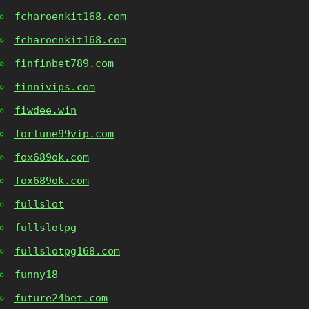
fcharoenkit168.com
fcharoenkit168.com
finfinbet789.com
finnivips.com
fiwdee.win
fortune99vip.com
fox689ok.com
fox689ok.com
fullslot
fullslotpg
fullslotpg168.com
funny18
future24bet.com