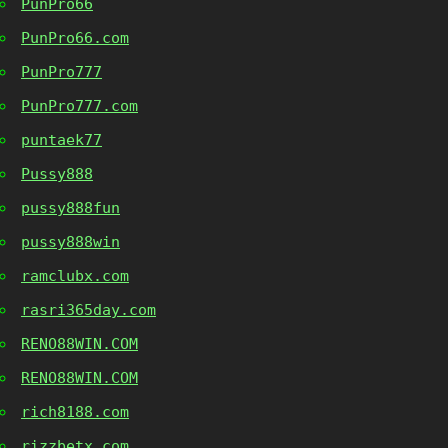
PunPro66
PunPro66.com
PunPro777
PunPro777.com
puntaek77
Pussy888
pussy888fun
pussy888win
ramclubx.com
rasri365day.com
RENO88WIN.COM
RENO88WIN.COM
rich8188.com
rizzbetx.com