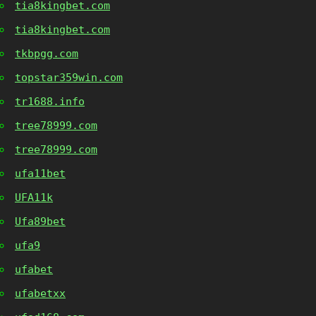
tia8kingbet.com
tia8kingbet.com
tkbpgg.com
topstar359win.com
tr1688.info
tree78999.com
tree78999.com
ufa11bet
UFA11k
Ufa89bet
ufa9
ufabet
ufabetxx