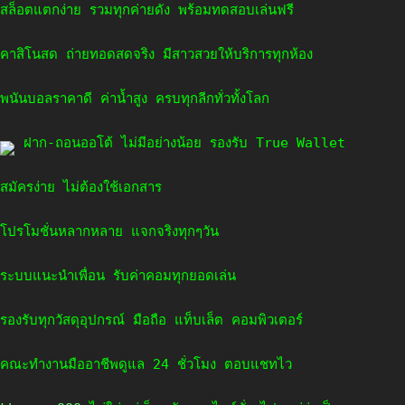
สล็อตแตกง่าย รวมทุกค่ายดัง พร้อมทดสอบเล่นฟรี
คาสิโนสด ถ่ายทอดสดจริง มีสาวสวยให้บริการทุกห้อง
พนันบอลราคาดี ค่าน้ำสูง ครบทุกลีกทั่วทั้งโลก
ฝาก-ถอนออโต้ ไม่มีอย่างน้อย รองรับ True Wallet
สมัครง่าย ไม่ต้องใช้เอกสาร
โปรโมชั่นหลากหลาย แจกจริงทุกๆวัน
ระบบแนะนำเพื่อน รับค่าคอมทุกยอดเล่น
รองรับทุกวัสดุอุปกรณ์ มือถือ แท็บเล็ต คอมพิวเตอร์
คณะทำงานมืออาชีพดูแล 24 ชั่วโมง ตอบแชทไว