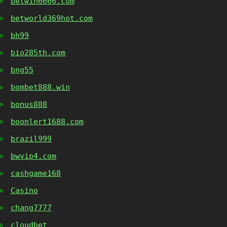
betwin6666.com
betworld369hot.com
bh99
bio285th.com
bng55
bombet888.win
bonus888
boonlert1688.com
brazil999
bwvip4.com
cashgame168
Casino
chang7777
cloudbet