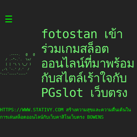
Skip
☰
to
content
fotostan เข้า
ร่วมเกมสล็อต
     .----.   @   @

ออนไลน์ที่มาพร้อม
   / .-"-.`.  \v/

   | | '\ \ \_/ )

 ,-\ `-.' /.'  /

กับสไตล์เร้าใจกับ
'---`----'----'
PGslot เว็บตรง
HTTPS://WWW.STATIVY.COM สร้างความสุขและความตื่นเต้นใน
การเล่นสล็อตออนไลน์กับเว็บคาสิโนเว็บตรง BOWENS