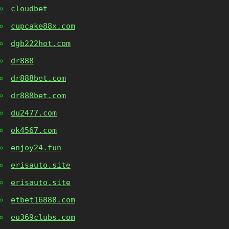
cloudbet
cupcake88x.com
dgb222hot.com
dr888
dr888bet.com
dr888bet.com
du2477.com
ek4567.com
enjoy24.fun
erisauto.site
erisauto.site
etbet16888.com
eu369clubs.com