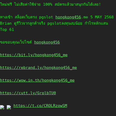
ใหม่ฟรี ไม่เสียค่าใช้จ่าย 100% สมัครแล้วมาสนุกกันได้เลย!
ทางเข้า สล็อตเว็บตรง pgslot
hongkong456
.me 5 MAY 2568
Brian ดูรีวิวจากลูกค้าจริง pgslotลงทุนงบน้อย กำไรหลักแสน
Top 61
ขอขอบคุณเว็ปไซต์
hongkong456
https://bit.ly/hongkong456_me
https://rebrand.ly/hongkong456_me
https://wow.in.th/hongkong456_me
https://cutt.ly/GrplbTU0
https://t.co/CROLRzowSM