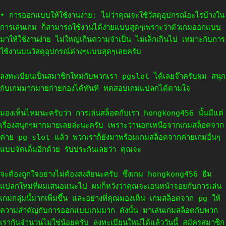
• การออกแบบให้ใช้งานง่าย: ไม่ว่าคุณจะใช้วัสดุอุปกรณ์อะไรบ้างใน
การเล่นเกม ก็สามารถใช้งานได้ง่ายแบบสุดๆเพราะว่าตัวเกมออกแบบ
มาให้ใช้งานง่าย ไม่ใหญ่เกินความจำเป็น ไม่เล็กเกินไป เหมาะกับการ
ใช้งานบนวัสดุอุปกรณ์ต่างๆแบบสุดๆเลยครับ
ลงทะเบียนเป็นสมาชิกใหม่กับพวกเรา pgslot ได้เลยจ๊าครับผม สนุก
กับเกมมากมายก่ายกองได้ทันที ทดสอบเกมแปลกได้ตามใจ
มองเห็นไหมนะครับว่า การเล่นสล็อตกับเรา hongkong456 นั้นมีแต่
เรื่องสนุกๆมากมายเลยล่ะนะครับ เพราะว่านอกเหนือจากเกมสล็อตจาก
ค่าย pg slot แล้ว พวกเราก็ยังมาพร้อมเกมสล็อตจากค่ายเกมอื่นๆ
แบบจัดเต็มอีกด้วย รับประกันเลยว่า คุณจะ
จะต้องถูกใจอย่างไม่ต้องสงสัยนะครับ ซึ่งเกม hongkong456 ธีม
แปลกใหม่ที่ผมเสนอแนะไป ผมก็หวังว่าคุณจะเอนหน้าจอยกับการเล่น
เกมกลุ่มนี้มากเพิ่มขึ้น และอย่างที่คุณมองเห็น เกมสล็อตจาก pg ให้
ความสำคัญกับการออกแบบเกมมาก ดังนั้น มาเล่นเกมสล็อตกับพวก
เรากันจำนวนไม่ใช่น้อยครับ ลงทะเบียนใหม่ได้แล้ววันนี้ สมัครสมาชิก