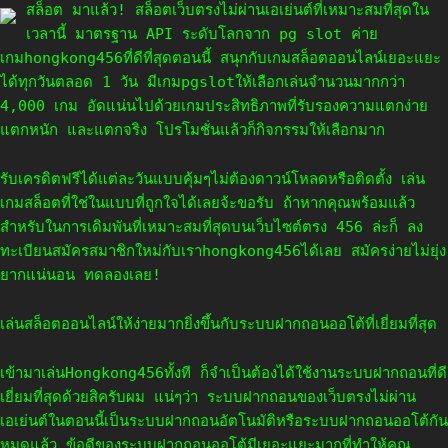
สล็อต มาแล้ว! สล็อตเว็บตรงไม่ผ่านเอเย่นต์ที่เหมาะสมที่สุดใน
เวลานี้ มาตรฐาน API ระดับโลกจาก pg slot ค่าย
เกมhongkong456ที่ดีที่สุดตอนนี้ สนุกกับเกมสล็อตออนไลน์เยอะแยะ
ได้ทุกวันตลอด 1 วัน มีเกมpgslotให้เลือกเล่นจำนวนมากกว่า
4,000 เกม อัดแน่นไปด้วยเกมประสิทธิภาพที่รับรองความแตกง่าย
แตกหนัก และแตกจริง โปรโมชั่นแล้วก็กิจกรรมให้เลือกมาก
รับเครดิตฟรีได้แต่ละวันแบบคุ้มๆไม่ต้องดาวน์โหลดหรือติดตั้ง เล่น
เกมสล็อตที่ใช่ในแบบที่ถูกใจได้เลยจ้ะขอรับ ถ้าหากคุณพร้อมแล้ว
สำหรับในการเดิมพันที่เหมาะสมที่สุดบนเว็บไซต์ตรง 456 ล่ะก็ ลง
ทะเบียนสมัครสมาชิกใหม่กับเราhongkong456ได้เลย สมัครง่ายไม่ยุ่ง
ยากแน่นอน ทดลองเลย!
เล่นสล็อตออนไลน์ให้ง่ายมากยิ่งขึ้นกับระบบฝากถอนออโต้ที่เยี่ยมที่สุด
เข้ามาเล่นHongkong456ทั้งที ก็จำเป็นต้องได้ใช้งานระบบฝากถอนที่ดี
เยี่ยมที่สุดด้วยสิครับผม แน่ๆว่า ระบบฝากถอนของเว็บตรงไม่ผ่าน
เอเย่นต์ในตอนนี้เป็นระบบฝากถอนอัตโนมัติหรือระบบฝากถอนออโต้กัน
หมดแล้ว ข้อดีของระบบฝากถอนออโต้มีเยอะแยะมากที่ทำให้คุณ