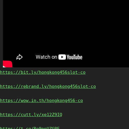
https://bit.ly/hongkong456slot-co
https://rebrand.ly/hongkong456slot-co
https://wow.in.th/hongkong456-co
https://cutt.ly/xe12Z9IQ
https://t.co/Re9pnUZGPF