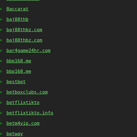
Baccarat
baj88thb
baj88thbz.com
baj88thbz.com
bar4game24hr.com
bbp168.me
bbp168.me
bestbet
betboxclubs.com
betflixtikto
betflixtikto.info
betm4vip.com
betway