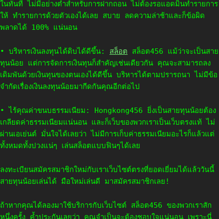
ในทันที ไม่มีอย่างต่ำสำหรับการฝากถอน ไม่ต้องรอแอดมินทำรายการ
ให้ ทำรายการด้วยตัวเองได้เลย สบาย ลดความล่าช้าและก็ข้อผิด
พลาดได้ 100% แน่นอน
• บริหารเงินลงทุนได้ดิบได้ดีขึ้น:
สล็อต
สล็อต456 แม้ว่าจะเป็นสาย
ทุนน้อย แต่การจัดการเงินทุนก็สำคัญเช่นเดียวกัน คุณจะสามารถลง
เดิมพันด้วยเงินทุนของตนเองได้ดีขึ้น บริหารได้ตามปรารถนา ไม่มีข้อ
จำกัดเรื่องเงินลงทุนน้อยมากีดกันคุณอีกต่อไป
• ไร้คุณค่าขนบธรรมเนียม: Hongkong456 ยิ่งเป็นสายทุนน้อยต้อง
เกลียดค่าธรรมเนียมแน่นอน และก็เว็บของพวกเราเป็นเว็บตรงแท้ ไม่
ผ่านเอเย่นต์ มั่นใจได้เลยว่า ไม่มีการเก็บค่าธรรมเนียมอะไรก็แล้วแต่
ทั้งหมดทั้งปวงแน่ๆ เล่นสล็อตแบบฟินๆได้เลย
ลงทะเบียนสมัครสมาชิกใหม่กับเราเว็บไซต์ตรงที่ยอดเยี่ยมได้แล้ววันนี้
สายทุนน้อยเล่นได้ มือใหม่เล่นดี มาสมัครสมาชิกเลย!
ถ้าหากคุณได้ลองมาใช้บริการกับเว็บไซต์ สล็อต456 ของพวกเราสัก
หนึ่งครั้ง ค้ำประกันเลยว่า คุณจำเป็นจะต้องชอบใจแน่นอน เพราะนี่