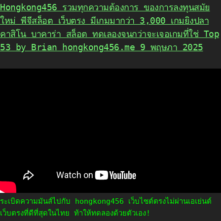
Hongkong456 รวมทุกความต้องการ ของการลงทุนสมัย
ใหม่ พีจีสล็อต เว็บตรง มีเกมมากว่า 3,000 เกมยิงปลา
คาสิโน บาคาร่า สล็อต ทดเลองจนกว่าจะเจอเกมที่ใช่ Top
53 by Brian hongkong456.me 9 พฤษภา 2025
ระเบิดความมันส์ไปกับ hongkong456 เว็บไซต์ตรงไม่ผ่านเอเย่นต์
เว็บตรงที่ดีที่สุดในไทย ท้าให้ทดลองด้วยตัวเอง!