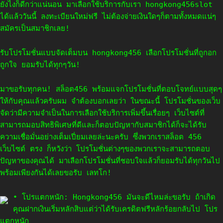
ยังไงก็ดีกว่าแน่นอน มาเลือกใช้บริการกับเรา hongkong456slot
ได้แล้ววันนี้ ลงทะเบียนใหม่ฟรี ไม่ต้องจ่ายเงินใดๆก็ตามทั้งหมดแน่ๆ
สมัครเป็นสมาชิกเลย!
รับโปรโมชั่นแบบจัดเต็มบน hongkong456 เลือกโปรโมชั่นที่ถูกอก
ถูกใจ ยอมรับได้ทุกๆวัน!
มาขอรับทุกคน! สล็อต456 พร้อมแจกโปรโมชั่นที่ตอบโจทย์แบบสุดๆ
ให้กับคุณแล้วครับผม จำต้องบอกเลยว่า ในขณะนี้ โปรโมชั่นของเว็บ
จัดว่ามีความจำเป็นในการเลือกใช้บริการเพิ่มขึ้นเรื่อยๆ เว็บไซต์ที่
สามารถมอบสิทธิพิเศษที่ดีและก็ตอบปัญหากับสมาชิกได้ก็จะได้รับ
ความเชื่อมั่นอย่างเต็มเปี่ยมเลยล่ะนะครับ ซึ่งพวกเราสล็อต 456
เว็บไซต์ ตรง ก็หวังว่า โปรโมชั่นต่างๆของพวกเราจะสามารถตอบ
ปัญหาของคุณได้ มาเลือกโปรโมชั่นที่ชอบใจแล้วก็ยอมรับได้ทุกวันไป
พร้อมเพียงกันได้เลยขอรับ เลทโก!
• โปรแตกหนัก: Hongkong456 มันจะดีไหมล่ะขอรับ ถ้าเกิด
คุณฝากเงินเริ่มหลักสิบแต่ว่าได้รับเครดิตฟรีหลักร้อยกลับไป โปร
แตกหนัก