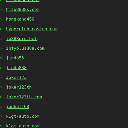
hiso8888s.com
hongkong456
hyperclub-casino.com
ib888pro.bet
infyplus888.com
jinda55
jinda888
Joker123
joker123th
Joker123th.com
judhai168
k1gt-auto.com
k1gt-auto.com