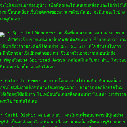
จะไม่เคยเล่นมาก่อนดูบ้าง เพื่อที่คุณจะได้เล่นเกมสล็อตและได้กำไรได้
มากขึ้นบนสล็อตเว็บไซต์ตรงของพวกเราด้วยนั่นเอง จะมีเกมอะไรบ้าง
มาดูกันเลย!
• Spirited Wonders: มาเริ่มที่เกมแรกอย่างเกมอสุรกายรวม
ทั้งปีศาจร้ายจากแดนปลาดิบกันสักนิดสักหน่อย ซึ่งบอกเลยว่า เกม
ได้นำเรื่องราวของคัมภีร์ลับอย่าง Oni Scroll ที่ใช้สำหรับในการ
ผนึกปีศาจมาเป็นธีมหลักของเกม ซึ่งเอาจริงเอาจังๆผมแอบนึกถึง
การ์ตูนดังอย่าง Spirited Aways เหมือนกันครับผม ฮ่า… ใครชอบ
ธีมเกมแปลกก็มาลองกันได้เลย
• Galactic Gems: มาตรวจโลกอวกาศไปร่วมกัน กับเกมสล็อต
ออนไลน์ธีมกาแล็กซี่ที่มาพร้อมตัวคูณมาก! สามารถปลดล็อกรีลใหม่
ได้เรื่อยๆมีข้อดีมาก ไม่เหมือนกับเกมสล็อตแบบทั่วๆไปแน่ๆ มาสำรวจ
ดาวไปร่วมกันได้เลย
• Sushi Oishi: ผมบอกเลยว่า คนใดกันที่ชอบอาหารญีปุ่นอย่าง
ซูชิจำเป็นจะต้องถูกใจแน่นอน เนื่องจากเกมสล็อตที่ขนเอาซูชิมากมาย