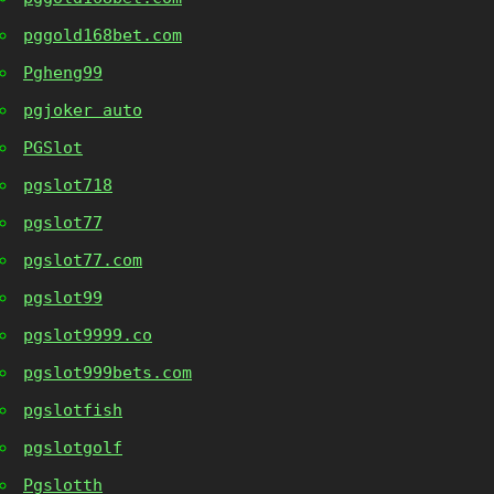
pggold168bet.com
Pgheng99
pgjoker auto
PGSlot
pgslot718
pgslot77
pgslot77.com
pgslot99
pgslot9999.co
pgslot999bets.com
pgslotfish
pgslotgolf
Pgslotth