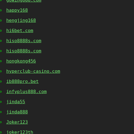
gowingo88.com
happy168
hengjing168
hi6bet.com
hiso8888s.com
hiso8888s.com
hongkong456
hyperclub-casino.com
ib888pro.bet
infyplus888.com
jinda55
jinda888
Joker123
joker123th