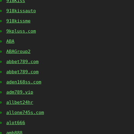
918Kiss
918kissauto
918kissme
9kpluss.com
ABA
ABAGroup2
abbet789.com
abbet789.com
aden168ss.com
adm789.vip
allbet24hr
allone745s.com
alot666
amb888