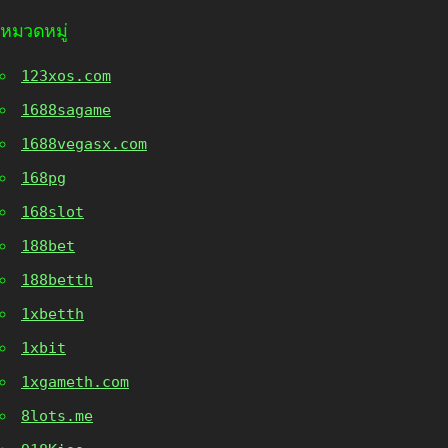
หมวดหมู่
123xos.com
1688sagame
1688vegasx.com
168pg
168slot
188bet
188betth
1xbetth
1xbit
1xgameth.com
8lots.me