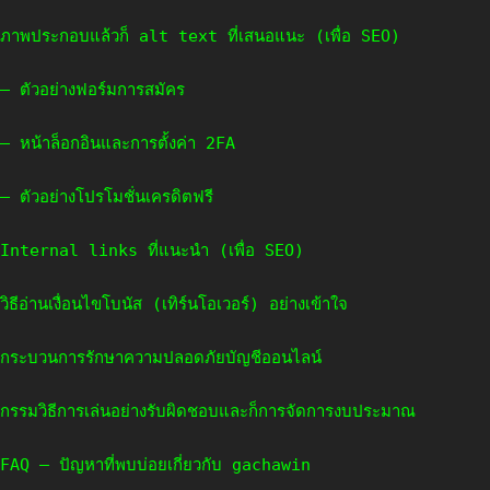
ภาพประกอบแล้วก็ alt text ที่เสนอแนะ (เพื่อ SEO)
— ตัวอย่างฟอร์มการสมัคร
— หน้าล็อกอินและการตั้งค่า 2FA
— ตัวอย่างโปรโมชั่นเครดิตฟรี
Internal links ที่แนะนำ (เพื่อ SEO)
วิธีอ่านเงื่อนไขโบนัส (เทิร์นโอเวอร์) อย่างเข้าใจ
กระบวนการรักษาความปลอดภัยบัญชีออนไลน์
กรรมวิธีการเล่นอย่างรับผิดชอบและก็การจัดการงบประมาณ
FAQ — ปัญหาที่พบบ่อยเกี่ยวกับ gachawin