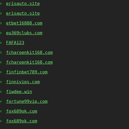
erisauto.site
erisauto.site
etbet16888.com
eu369clubs.com
FAFA123
fcharoenkit168.com
fcharoenkit168.com
finfinbet789.com
finnivips.com
fiwdee.win
fortune99vip.com
fox689ok.com
fox689ok.com