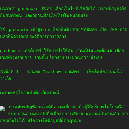
แนวทาง gachawin สมัคร เลือกเว็บไซต์เชื่อถือได้ กรอกข้อมูลจริง
ยืนยันตัวตน และก็อ่านเงื่อนไขโปรโมชั่นก่อนรับ
วิธี gachawin เข้าสู่ระบบ ล็อกอินด้วยบัญชีที่สมัคร เปิด 2FA ถ้ามี
แล้วก็พิจารณาประวัติการทำรายการ
gachawin เครดิตฟรี ใช้อย่างไรให้คุ้ม อ่านเทิร์นและข้อแม้ เลือก
เกมที่ร่วมรายการ รวมทั้งบริหารงบประมาณอย่างมีระบบ
หัวข้อที่ 1 — ก่อนกด “gachawin สมัคร”: เช็คลิสต์ความน่าไว้
วางใจ
เพราะเหตุไรจำเป็นต้องวิเคราะห์
การสมัครบัญชีออนไลน์มีความเสี่ยงถ้าเกิดผู้ให้บริการไม่โปร่งใส
ตรวจทานความน่านับถือเพื่อลดการเสี่ยงด้านความเป็นส่วนตัว การ
ถอนเงินไม่ได้ หรือการให้ข้อมูลที่ผิดกฎหมาย