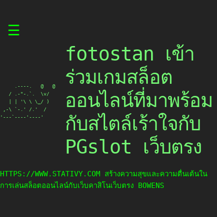
Skip
☰
to
content
fotostan เข้า
ร่วมเกมสล็อต
     .----.   @   @

ออนไลน์ที่มาพร้อม
   / .-"-.`.  \v/

   | | '\ \ \_/ )

 ,-\ `-.' /.'  /

กับสไตล์เร้าใจกับ
'---`----'----'
PGslot เว็บตรง
HTTPS://WWW.STATIVY.COM สร้างความสุขและความตื่นเต้นใน
การเล่นสล็อตออนไลน์กับเว็บคาสิโนเว็บตรง BOWENS