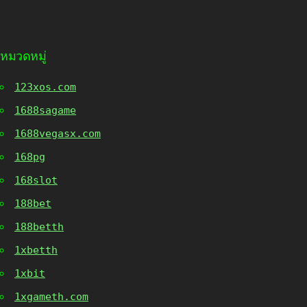
หมวดหมู่
123xos.com
1688sagame
1688vegasx.com
168pg
168slot
188bet
188betth
1xbetth
1xbit
1xgameth.com