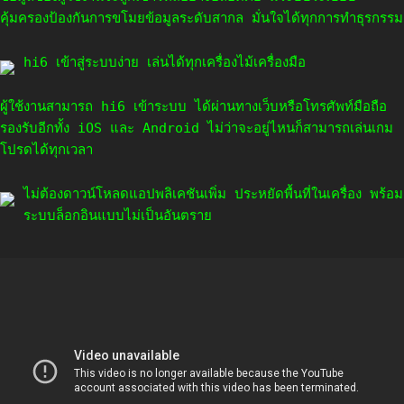
คุ้มครองป้องกันการขโมยข้อมูลระดับสากล มั่นใจได้ทุกการทำธุรกรรม
hi6 เข้าสู่ระบบง่าย เล่นได้ทุกเครื่องไม้เครื่องมือ
ผู้ใช้งานสามารถ hi6 เข้าระบบ ได้ผ่านทางเว็บหรือโทรศัพท์มือถือ
รองรับอีกทั้ง iOS และ Android ไม่ว่าจะอยู่ไหนก็สามารถเล่นเกม
โปรดได้ทุกเวลา
ไม่ต้องดาวน์โหลดแอปพลิเคชันเพิ่ม ประหยัดพื้นที่ในเครื่อง พร้อม
ระบบล็อกอินแบบไม่เป็นอันตราย