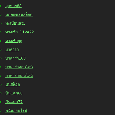
ถูกหวย88
ทดลองเล่นสล็อต
ทะเบียนสวย
ทางเข้า live22
ทางเข้าpg
บาคาร่า
บาคาร่า168
บาคาร่าออนไลน์
บาคาร่าออนไลน์
ปั่นสล็อต
ปั่นแตก66
ปั่นแตก77
พนันออนไลน์