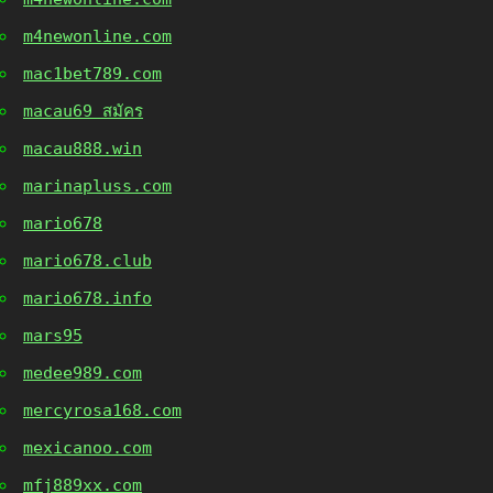
m4newonline.com
mac1bet789.com
macau69 สมัคร
macau888.win
marinapluss.com
mario678
mario678.club
mario678.info
mars95
medee989.com
mercyrosa168.com
mexicanoo.com
mfj889xx.com