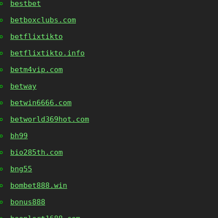
bestbet
betboxclubs.com
betflixtikto
betflixtikto.info
betm4vip.com
betway
betwin6666.com
betworld369hot.com
bh99
bio285th.com
bng55
bombet888.win
bonus888