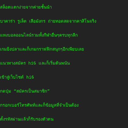
สล็อตแตกง่ายจากค่ายชั้นนำ
บาคาร่า รูเล็ต เสือมังกร ถ่ายทอดสดจากคาสิโนจริง
แทงบอลออนไลน์รวมทั้งกีฬาอื่นๆครบทุกลีก
เกมยิงปลาและก็เกมกราฟฟิกสนุกๆอีกเพียบเลย
แนวทางสมัคร hi6 และก็เริ่มต้นพนัน
เข้าสู่เว็บไซต์ hi6
กดปุ่ม “สมัครเป็นสมาชิก”
กรอกเบอร์โทรศัพท์และก็ข้อมูลที่จำเป็นต้อง
ตั้งรหัสผ่านแล้วก็รับรองตัวตน