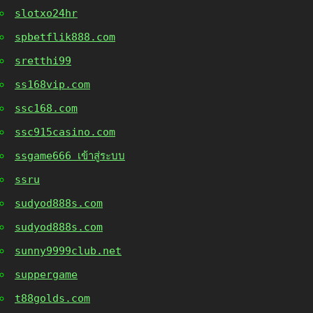
slotxo24hr
spbetflik888.com
sretthi99
ss168vip.com
ssc168.com
ssc915casino.com
ssgame666 เข้าสู่ระบบ
ssru
sudyod888s.com
sudyod888s.com
sunny9999club.net
suppergame
t88golds.com