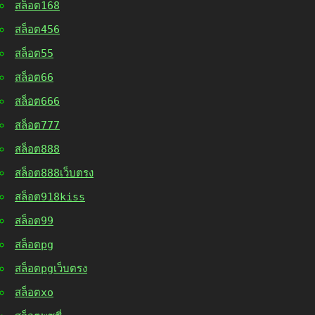
สล็อต168
สล็อต456
สล็อต55
สล็อต66
สล็อต666
สล็อต777
สล็อต888
สล็อต888เว็บตรง
สล็อต918kiss
สล็อต99
สล็อตpg
สล็อตpgเว็บตรง
สล็อตxo