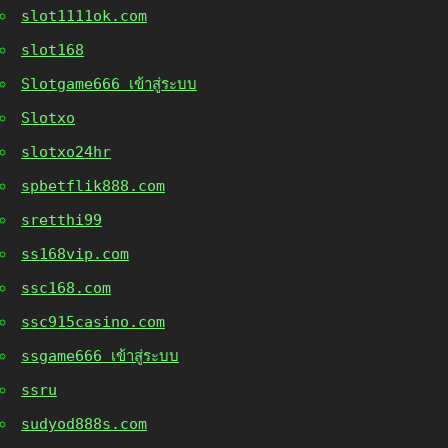
slot1111ok.com
slot168
Slotgame666 เข้าสู่ระบบ
Slotxo
slotxo24hr
spbetflik888.com
sretthi99
ss168vip.com
ssc168.com
ssc915casino.com
ssgame666 เข้าสู่ระบบ
ssru
sudyod888s.com