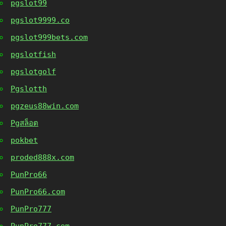
pgslot99
pgslot9999.co
pgslot999bets.com
pgslotfish
pgslotgolf
Pgslotth
pgzeus88win.com
Pgสล็อต
pokbet
proded888x.com
PunPro66
PunPro66.com
PunPro777