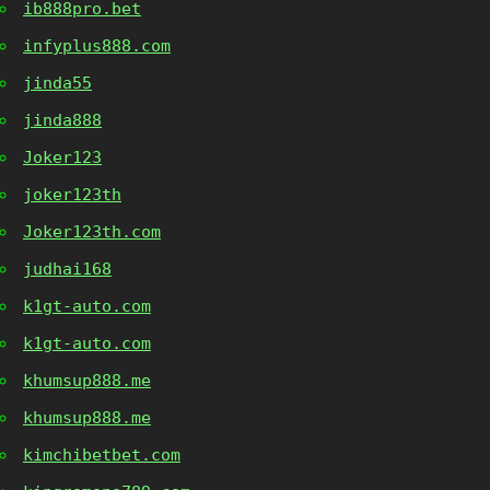
ib888pro.bet
infyplus888.com
jinda55
jinda888
Joker123
joker123th
Joker123th.com
judhai168
k1gt-auto.com
k1gt-auto.com
khumsup888.me
khumsup888.me
kimchibetbet.com