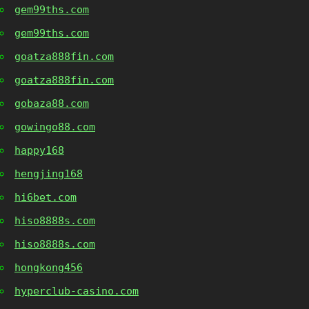
gem99ths.com
gem99ths.com
goatza888fin.com
goatza888fin.com
gobaza88.com
gowingo88.com
happy168
hengjing168
hi6bet.com
hiso8888s.com
hiso8888s.com
hongkong456
hyperclub-casino.com