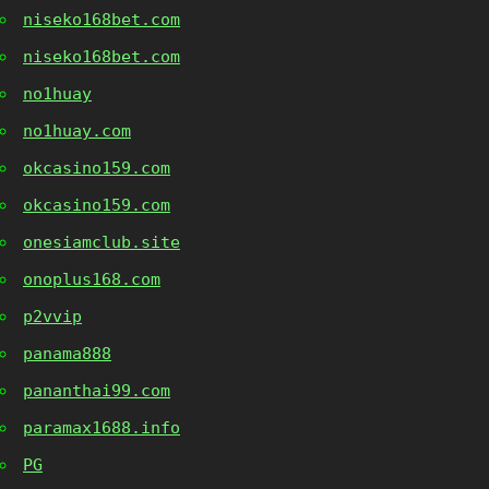
niseko168bet.com
niseko168bet.com
no1huay
no1huay.com
okcasino159.com
okcasino159.com
onesiamclub.site
onoplus168.com
p2vvip
panama888
pananthai99.com
paramax1688.info
PG