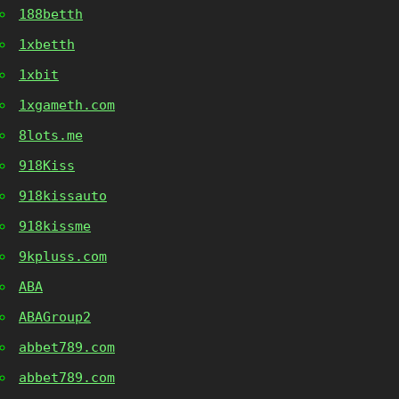
188betth
1xbetth
1xbit
1xgameth.com
8lots.me
918Kiss
918kissauto
918kissme
9kpluss.com
ABA
ABAGroup2
abbet789.com
abbet789.com