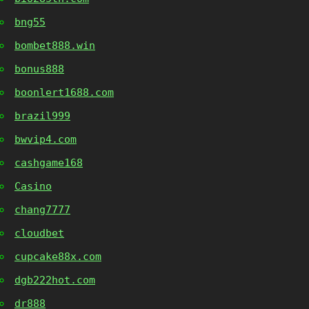
bng55
bombet888.win
bonus888
boonlert1688.com
brazil999
bwvip4.com
cashgame168
Casino
chang7777
cloudbet
cupcake88x.com
dgb222hot.com
dr888