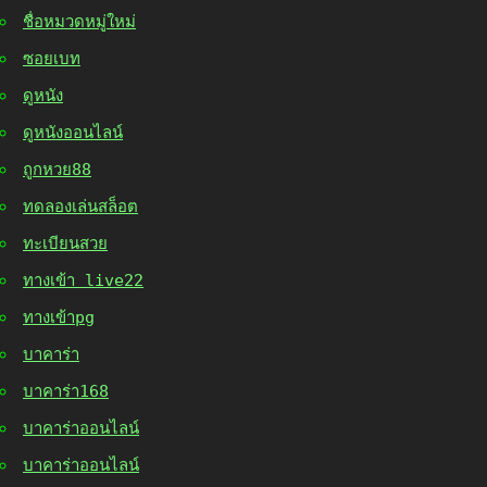
ชื่อหมวดหมู่ใหม่
ซอยเบท
ดูหนัง
ดูหนังออนไลน์
ถูกหวย88
ทดลองเล่นสล็อต
ทะเบียนสวย
ทางเข้า live22
ทางเข้าpg
บาคาร่า
บาคาร่า168
บาคาร่าออนไลน์
บาคาร่าออนไลน์