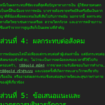
หนึ่งในผลกระทบที่ชัดเจนที่สุดคือปัญหาทางการเงิน ผู้ใช้หลายคนตก
เป็นหนี้สินเนื่องจากการพนัน บางรายต้องขายทรัพย์สินหรือยืมเงินจาก
ญาติพี่น้องเพื่อทดแทนเงินที่เสียไปกับการพนัน นอกจากนี้ ผลกระทบ
ทางจิตวิทยาเช่นความเครียด ความวิตกกังวล และอาการคล้ายภาวะ
ซึมเศร้าจากการสูญเสียก็เป็นผลพวงที่สำคัญ
ส่วนที่ 4: ผลกระทบต่อสังคม
การพนันออนไลน์ไม่เพียงแต่กระทบต่อตัวผู้เล่นเท่านั้น แต่ยังกระทบต่อ
สังคมรอบข้างด้วย; ไม่ว่าจะเป็นการลดน้อยลงของเวลาที่ใช้ไปกับ
ครอบครัว,
t88gold สมัคร
การขาดความรับผิดชอบในการทำงาน,
t88gold เข้าสู่ระบบ
และบ่อยครั้งที่เกิดการทะเลาะวิวาทเกี่ยวกับ
เรื่องเงิน หรืออาจส่งผลกระทบเชิงลบต่อสุขภาพจิตและสุขภาพร่างกาย
ของผู้ที่เกี่ยวข้อง
ส่วนที่ 5: ข้อเสนอแนะและ
มาตรการบริหารจัดการ