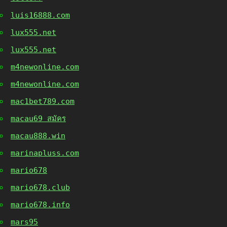
luis16888.com
lux555.net
lux555.net
m4newonline.com
m4newonline.com
mac1bet789.com
macau69 สมัคร
macau888.win
marinapluss.com
mario678
mario678.club
mario678.info
mars95