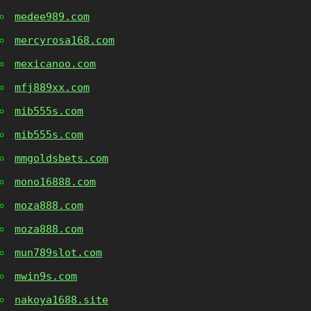
medee989.com
mercyrosa168.com
mexicanoo.com
mfj889xx.com
mib555s.com
mib555s.com
mmgoldsbets.com
mono16888.com
moza888.com
moza888.com
mun789slot.com
mwin9s.com
nakoya1688.site