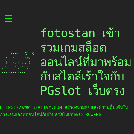
Skip
☰
to
content
fotostan เข้า
ร่วมเกมสล็อต
     .----.   @   @

ออนไลน์ที่มาพร้อม
   / .-"-.`.  \v/

   | | '\ \ \_/ )

 ,-\ `-.' /.'  /

กับสไตล์เร้าใจกับ
'---`----'----'
PGslot เว็บตรง
HTTPS://WWW.STATIVY.COM สร้างความสุขและความตื่นเต้นใน
การเล่นสล็อตออนไลน์กับเว็บคาสิโนเว็บตรง BOWENS