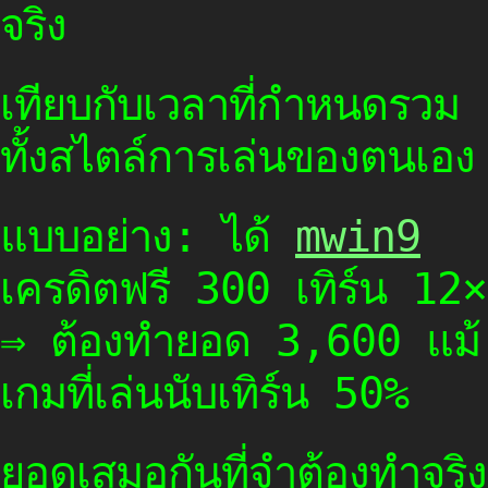
จริง
เทียบกับเวลาที่กำหนดรวม
ทั้งสไตล์การเล่นของตนเอง
แบบอย่าง: ได้
mwin9
เครดิตฟรี 300 เทิร์น 12×
⇒ ต้องทำยอด 3,600 แม้
เกมที่เล่นนับเทิร์น 50%
ยอดเสมอกันที่จำต้องทำจริง