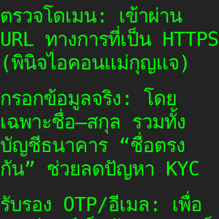
ตรวจโดเมน: เข้าผ่าน
URL ทางการที่เป็น HTTPS
(พินิจไอคอนแม่กุญแจ)
กรอกข้อมูลจริง: โดย
เฉพาะชื่อ–สกุล รวมทั้ง
บัญชีธนาคาร “ชื่อตรง
กัน” ช่วยลดปัญหา KYC
รับรอง OTP/อีเมล: เพื่อ