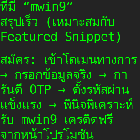
ที่มี “mwin9”
สรุปเร็ว (เหมาะสมกับ
Featured Snippet)
สมัคร: เข้าโดเมนทางการ
→ กรอกข้อมูลจริง → กา
รันตี OTP → ตั้งรหัสผ่าน
แข็งแรง → พินิจพิเคราะห์
รับ mwin9 เครดิตฟรี
จากหน้าโปรโมชัน