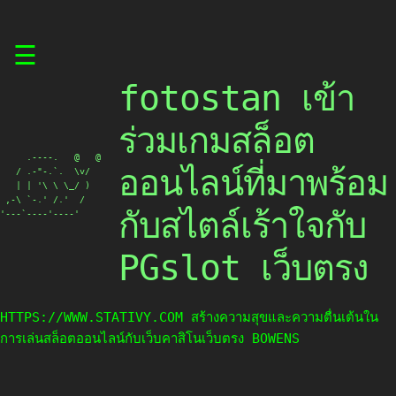
Skip
☰
to
content
fotostan เข้า
ร่วมเกมสล็อต
     .----.   @   @

ออนไลน์ที่มาพร้อม
   / .-"-.`.  \v/

   | | '\ \ \_/ )

 ,-\ `-.' /.'  /

กับสไตล์เร้าใจกับ
'---`----'----'
PGslot เว็บตรง
HTTPS://WWW.STATIVY.COM สร้างความสุขและความตื่นเต้นใน
การเล่นสล็อตออนไลน์กับเว็บคาสิโนเว็บตรง BOWENS