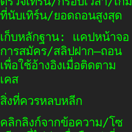
ตรวจเทิร์น/กรอบเวลา/เกม
ที่นับเทิร์น/ยอดถอนสูงสุด
เก็บหลักฐาน: แคปหน้าจอ
การสมัคร/สลิปฝาก–ถอน
เพื่อใช้อ้างอิงเมื่อติดตาม
เคส
สิ่งที่ควรหลบหลีก
คลิกลิงก์จากข้อความ/โซ