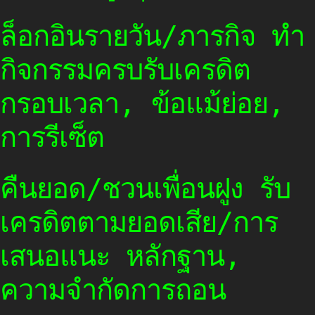
ล็อกอินรายวัน/ภารกิจ ทำ
กิจกรรมครบรับเครดิต
กรอบเวลา, ข้อแม้ย่อย,
การรีเซ็ต
คืนยอด/ชวนเพื่อนฝูง รับ
เครดิตตามยอดเสีย/การ
เสนอแนะ หลักฐาน,
ความจำกัดการถอน