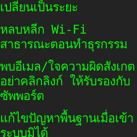
เปลี่ยนเป็นระยะ
หลบหลีก Wi-Fi
สาธารณะตอนทำธุรกรรม
พบอีเมล/ใจความผิดสังเกต
อย่าคลิกลิงก์ ให้รับรองกับ
ซัพพอร์ต
แก้ไขปัญหาพื้นฐานเมื่อเข้า
ระบบมิได้