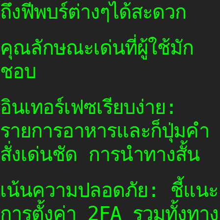
ถึงฟีพบร์ต่างๆได้สะดวก
คุณลักษณะเด่นที่ผู้ใช้มัก
ชอบ
อินเทอร์เฟซเรียบง่าย:
รายการอาหารและก็ปุ่มคำ
สั่งเด่นชัด การนำทางสั้น
เน้นความปลอดภัย: ชี้แนะ
การตั้งค่า 2FA รวมทั้งทาง