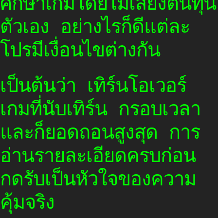
ศึกษาเกมโดยไม่เสี่ยงต้นทุน
ตัวเอง อย่างไรก็ดีแต่ละ
โปรมีเงื่อนไขต่างกัน
เป็นต้นว่า เทิร์นโอเวอร์
เกมที่นับเทิร์น กรอบเวลา
และก็ยอดถอนสูงสุด การ
อ่านรายละเอียดครบก่อน
กดรับเป็นหัวใจของความ
คุ้มจริง