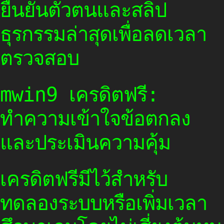
ยืนยันตัวตนและสลิป
ธุรกรรมล่าสุดเพื่อลดเวลา
ตรวจสอบ
mwin9 เครดิตฟรี:
ทำความเข้าใจข้อตกลง
และประเมินความคุ้ม
เครดิตฟรีมีไว้สำหรับ
ทดลองระบบหรือเพิ่มเวลา