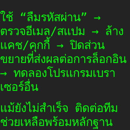
ใช้ “ลืมรหัสผ่าน” →
ตรวจอีเมล/สแปม → ล้าง
แคช/คุกกี้ → ปิดส่วน
ขยายที่ส่งผลต่อการล็อกอิน
→ ทดลองโปรแกรมเบรา
เซอร์อื่น
แม้ยังไม่สำเร็จ ติดต่อทีม
ช่วยเหลือพร้อมหลักฐาน