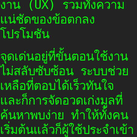
งาน (UX) รวมทั้งความ
แน่ชัดของข้อตกลง
โปรโมชัน
จุดเด่นอยู่ที่ขั้นตอนใช้งาน
ไม่สลับซับซ้อน ระบบช่วย
เหลือที่ตอบได้เร็วทันใจ
และก็การจัดอวดเก่งมูลที่
ค้นหาพบง่าย ทำให้ทั้งคน
เริ่มต้นแล้วก็ผู้ใช้ประจำเข้า