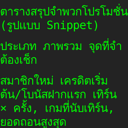
ตารางสรุปจำพวกโปรโมชั่น
(รูปแบบ Snippet)
ประเภท ภาพรวม จุดที่จำ
ต้องเช็ก
สมาชิกใหม่ เครดิตเริ่ม
ต้น/โบนัสฝากแรก เทิร์น
× ครั้ง, เกมที่นับเทิร์น,
ยอดถอนสูงสุด