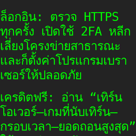
ล็อกอิน: ตรวจ HTTPS
ทุกครั้ง เปิดใช้ 2FA หลีก
เลี่ยงโครงข่ายสาธารณะ
และก็ตั้งค่าโปรแกรมเบรา
เซอร์ให้ปลอดภัย
เครดิตฟรี: อ่าน “เทิร์น
โอเวอร์–เกมที่นับเทิร์น–
กรอบเวลา–ยอดถอนสูงสุด”