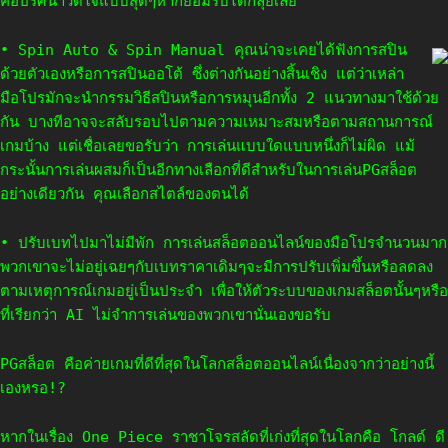
คือปริศนาวัดใจแบบสุดๆหากยอมรับได้ก็ลุยเลย
• Spin Auto & Spin Manual คุณน่าจะเคยได้ฟังการสปิน
ด้วยตัวเองหรือการสปินออโต้ ซึ่งต่างกันอย่างสิ้นเชิง แต่ว่าเหล่า
มือโปรมักจะนำกรรมวิธีสปินหรือการหมุนอีกทั้ง 2 แนวทางมาใช้ด้วย
กัน บางทีอาจจะสลับรอบไปตามความเหมาะสมหรือตามสถานการณ์
เกมบ้าง แต่เชื่อเลยขอรับว่า การเล่นแบบใดแบบหนึ่งก็ไม่ผิด แม้
กระนั้นการเล่นผสมก็เป็นอีกทางเลือกที่ดีสำหรับในการเล่นPGสล็อต
อย่างเดียวกัน คุณเลือกสไตล์ของตนได้
• ปรับเบทไปมาไม่มีพัก การเล่นสล็อตออนไลน์ของมือโปรจำนวนมาก
พวกเขาจะไม่อยู่เฉยๆกับเบทราคาเดิมๆจะมีการปรับเพิ่มขึ้นหรือลดลง
ตามเหตุการณ์เกมอยู่เป็นประจำ เพื่อให้ตัวระบบของเกมสล็อตนั้นๆหรือ
ที่เรียกว่า AI ไม่จำการเล่นของพวกเขานั่นเองขอรับ
PGสล็อต คือค่ายเกมที่ดีที่สุดในโลกสล็อตออนไลน์เนื่องจากว่าอย่างนี้
เองหรอ!?
หากในเรื่อง One Piece ราชาโจรสลัดที่เก่งที่สุดในโลกคือ โกลด์ ดี