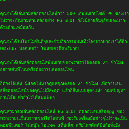
คุณจะได้เล่นเกมสล็อตออนไลน์กว่า 500 เกมบนเว็บไซต์ PG ของเรา
ไม่ว่าจะเป็นเกมค่ายหลักอย่าง PG SLOT ก็ยังมีค่ายอื่นๆอีกเยอะมาก
ด้วยด้วยเหมือนกัน
คุณจะได้รับโปรโมชั่นดีๆและร่วมกิจกรรมบันเทิงใจๆจากพวกเราได้อีก
เยอะแยะ บอกเลยว่า โบนัสเครดิตฟรีมาก!
คุณจะได้เล่นสล็อตออนไลน์บนเว็บของพวกเราได้ตลอด 24 ชั่วโมง
อยากเล่นทีไหนหรือต้องการเล่นตอนไหน
ก็ต้องได้เล่น มีแอดไม่นรอดูแลคุณตลอด 24 ชั่วโมง เพื่อการเล่น
สล็อตออนไลน์ของคุณไม่มีสะดุด แล้วก็ลื่นแบบสุดๆแน่ๆ หมดปัญหา
กวนโอ๊ย ทำกำไรได้แบบฟินๆ
คุณสามารถเล่นสล็อตออนไลน์ PG SLOT ทดลองเล่นสล็อตpg ของ
พวกเราบนเว็บบราวเซอร์ได้ในทันที รองรับเครื่องมือต่างๆไม่ว่าจะเป็น
คอมพิวเตอร์ โน้ตบุ๊ก ไอแพด แท็ปเล็ต หรือโทรศัพท์มือถือทั้งยัง