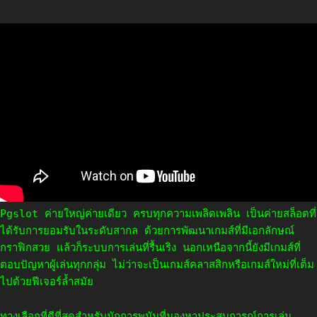
Pgslot ค่ายใหญ่ค่ายเดียว ครบทุกความเพลิดเพลิน เป็นค่ายสล็อตที่
ได้รับการยอมรับในระดับสากล ด้วยการพัฒนาเกมส์ที่มีเอกลักษณ์
กราฟิกสวย แล้วก็ระบบการเล่นที่รื้นเริง นอกเหนือจากนี้ยังมีเกมส์ที่
ตอบปัญหาผู้เล่นทุกกลุ่ม ไม่ว่าจะเป็นเกมส์คลาสสิกหรือเกมส์ใหม่ที่เต็ม
ไปด้วยฟีเจอร์ล้ำสมัย
ทางเลือกที่ดีที่สุดสำหรับนักการพนันที่มองหาประสบการณ์การเล่น