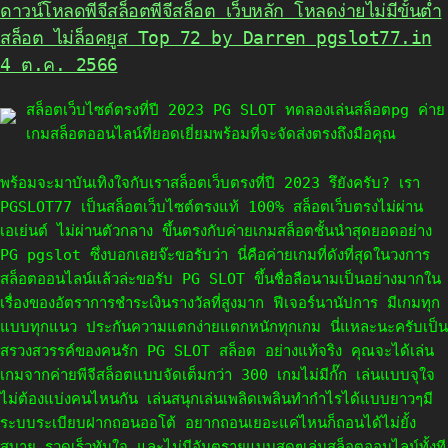
ดาวน์โหลดพีจีสล็อตพีจีสล็อต เว็บหลัก โหลดง่ายไม่มีขั้นต่ำ
สล็อต ไม่ล็อคยูส Top 72 by Darren pgslot77.in
4 ต.ค. 2566
สล็อตเว็บไซต์ตรงที่ปี 2023 PG SLOT ทดลองเล่นสล็อตpg ค่าย
เกมสล็อตออนไลน์ที่ยอดเยี่ยมพร้อมที่จะจัดส่งตรงถึงมือคุณ
พร้อมจะมาบันเทิงใจกับเราสล็อตเว็บตรงที่ปี 2023 รึยังครับ? เรา
PGSLOT77 เป็นสล็อตเว็บไซต์ตรงแท้ 100% สล็อตเว็บตรงไม่ผ่าน
เอเย่นต์ ไม่ผ่านตัวกลาง ขึ้นตรงกับค่ายเกมสล็อตชั้นนำสุดยอดอย่าง
PG pgslot ซึ่งบอกเลยจ๊ะขอรับว่า นี่คือค่ายเกมที่ดังที่สุดในวงการ
สล็อตออนไลน์แล้วล่ะขอรับ PG SLOT ขึ้นชื่อลือนามเป็นอย่างมากใน
เรื่องของอัตราการชำระเงินรางวัลที่สูงมาก ฟีเจอร์นานัปการ มีเกมทุก
แบบทุกแนว ประกันความแตกง่ายแตกหนักทุกเกม นี่แหละนะครับเป็น
สรวงสวรรค์ของคนรัก PG SLOT สล็อต อย่างแท้จริง คุณจะได้เล่น
เกมจากค่ายพีจีสล็อตแบบจัดเต็มกว่า 300 เกมไม่มีกั๊ก เล่นแบบจุใจ
ไม่ต้องแบ่งคนไหนกัน เล่นสนุกเล่นเพลิดเพลินทำกำไรได้แบบยาวๆมี
ระบบระเบียบฝากถอนออโต้ อยากถอนเยอะแค่ไหนก็ถอนได้ไม่ยั้ง
สบาย รวดเร็วทันใจ และไม่มีอันตรายแบบสุดๆเล่นสล็อตออนไลน์ทั้งที