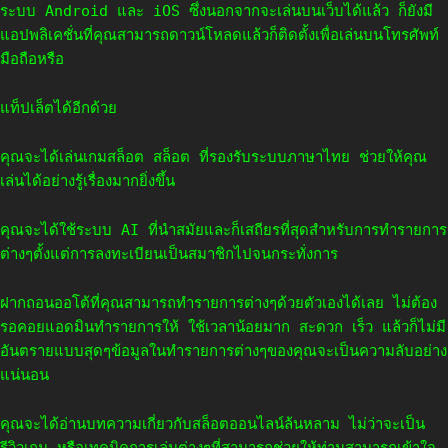
ระบบ Android และ iOS ซึ่งนอกจากจะเล่นบนเว็บได้แล้ว ก็ยังมี
แอปพลิเคชั่นที่คุณสามารถดาวน์โหลดแล้วก็ติดตั้งเพื่อเล่นบนโทรศัพท์
มือถือหรือ
แท็ปเล็ตได้อีกด้วย
คุณจะได้เล่นเกมสล็อต สล็อต ที่รองรับระบบภาษาไทย ช่วยให้คุณ
เล่นได้อย่างรู้เรื่องมากยิ่งขึ้น
คุณจะได้ใช้ระบบ AI ที่นำสมัยและก็เสถียรที่สุดสำหรับการทำรายการ
ต่างๆตั้งแต่การลงทะเบียนเป็นสมาชิกไปจนกระทั่งการ
ฝากถอนออโต้ที่คุณสามารถทำรายการต่างๆด้วยตัวเองได้เลย ไม่ต้อง
รอคอยแอดมินทำรายการให้ ใช้เวลาน้อยมาก สะดวก เร็ว แล้วก็ไม่มี
อันตรายแบบสุดๆข้อมูลในทำรายการต่างๆของคุณจะเป็นความลับอย่าง
แน่นอน
คุณจะได้อ่านบทความเกี่ยวกับสล็อตออนไลน์ล้นหลาม ไม่ว่าจะเป็น