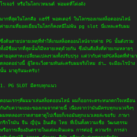
โรเจอร์ หรือในโลกเวทมนต์ พ่อมดที่โด่งดัง
มากที่สุดในโลกคือ แฮร์รี่ พอตเตอร์ ในโลกของเกมสล็อตออนไลน์
ค่ายเกมที่ยอดเยี่ยมในโลกก็คงหนีไม่พ้น pg slot นี่แหละครับผม
ซึ่งต้นสายปลายเหตุที่ทำให้เกมสล็อตออนไลน์จากค่าย PG นั้นดังรวม
ทั้งมีชื่อมากที่สุดนั้นก็มีหลายเหตุด้วยกัน ซึ่งมันคือสิ่งที่ค่ายเกมหลายๆ
ค่ายอุตสาหะเปลี่ยนแปลงรวมทั้งปรับปรุง แต่ว่ากับค่ายPGสล็อตที่ทำมา
ตลอดอย่างนี้ ผู้ใดจะวิ่งตามทันล่ะครับผมจริงไหม ฮ่า… จะมีอะไรบ้าง
นั้น มาดูกันนะครับ!
1. PG SLOT มีครบทุกแนว
ตอนแรกๆที่ผมมาเล่นสล็อตออนไลน์ ผมก็ออกจะตระหนกตกใจเหมือน
กันกับความเยอะของเกมจากค่ายนี้ เนื่องจากว่ามันมีครบทุกแนวจริงๆ
ผมทดลองกวาดสายตาดูไปเรื่อยก็เจอมันทุกแนวเลยล่ะขอรับ ภาษา
กรีกโรมัน จีน ญี่ปุ่น อินเดีย ไทย ที่เป็นทั้งความเชื่อ วัฒนธรรม
หรือการเสี่ยงอันตรายในแต่ละดินแดน การต่อสู้ ความรัก การล่า