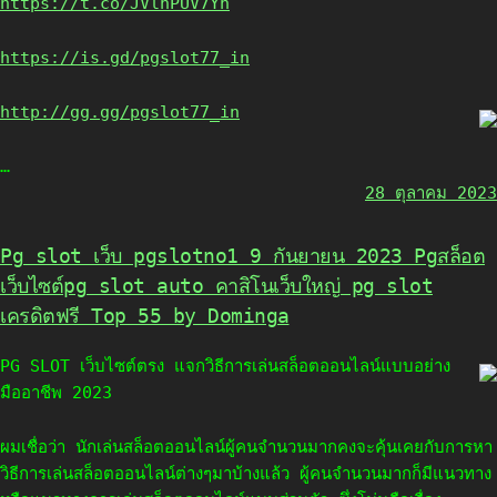
https://t.co/JVlhPUV7Yn
https://is.gd/pgslot77_in
http://gg.gg/pgslot77_in
…
28 ตุลาคม 2023
Pg slot เว็บ pgslotno1 9 กันยายน 2023 Pgสล็อต
เว็บไซต์pg slot auto คาสิโนเว็บใหญ่ pg slot
เครดิตฟรี Top 55 by Dominga
PG SLOT เว็บไซต์ตรง แจกวิธีการเล่นสล็อตออนไลน์แบบอย่าง
มืออาชีพ 2023
ผมเชื่อว่า นักเล่นสล็อตออนไลน์ผู้คนจำนวนมากคงจะคุ้นเคยกับการหา
วิธีการเล่นสล็อตออนไลน์ต่างๆมาบ้างแล้ว ผู้คนจำนวนมากก็มีแนวทาง