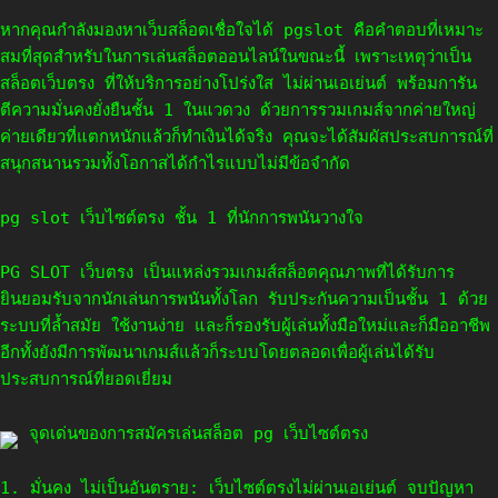
หากคุณกำลังมองหาเว็บสล็อตเชื่อใจได้ pgslot คือคำตอบที่เหมาะ
สมที่สุดสำหรับในการเล่นสล็อตออนไลน์ในขณะนี้ เพราะเหตุว่าเป็น
สล็อตเว็บตรง ที่ให้บริการอย่างโปร่งใส ไม่ผ่านเอเย่นต์ พร้อมการัน
ตีความมั่นคงยั่งยืนชั้น 1 ในแวดวง ด้วยการรวมเกมส์จากค่ายใหญ่
ค่ายเดียวที่แตกหนักแล้วก็ทำเงินได้จริง คุณจะได้สัมผัสประสบการณ์ที่
สนุกสนานรวมทั้งโอกาสได้กำไรแบบไม่มีข้อจำกัด
pg slot เว็บไซต์ตรง ชั้น 1 ที่นักการพนันวางใจ
PG SLOT เว็บตรง เป็นแหล่งรวมเกมส์สล็อตคุณภาพที่ได้รับการ
ยินยอมรับจากนักเล่นการพนันทั้งโลก รับประกันความเป็นชั้น 1 ด้วย
ระบบที่ล้ำสมัย ใช้งานง่าย และก็รองรับผู้เล่นทั้งมือใหม่และก็มืออาชีพ
อีกทั้งยังมีการพัฒนาเกมส์แล้วก็ระบบโดยตลอดเพื่อผู้เล่นได้รับ
ประสบการณ์ที่ยอดเยี่ยม
จุดเด่นของการสมัครเล่นสล็อต pg เว็บไซต์ตรง
1. มั่นคง ไม่เป็นอันตราย: เว็บไซต์ตรงไม่ผ่านเอเย่นต์ จบปัญหา