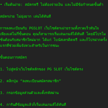
• เริ่มต้นง่าย: สมัครฟรี ไม่ต้องจ่ายเงิน และไม่มีข้อกำหนดขั้นต่ำ
สมัครง่าย ไม่ยุ่งยาก เล่นได้ทันที
การลงทะเบียนกับ PGSLOT เว็บไซต์ตรงง่ายรวมทั้งรวดเร็วทันใจ
เพียงแค่ไม่กี่ขั้นตอน คุณก็สามารถเริ่มเล่นเกมส์ได้ทันที โดยมีโปรโม
ชั่นต้อนรับสมาชิกใหม่มาก ได้แก่ โบนัสเครดิตฟรี และก็โปรฝากครั้ง
แรกที่ช่วยเพิ่มจังหวะสำหรับในการชนะ
ขั้นตอนการสมัคร
1. ไปสู่หน้าเว็บไซต์หลักของ PG SLOT เว็บไซต์ตรง
2. คลิกปุ่ม “ลงทะเบียนสมัครสมาชิก”
3. กรอกข้อมูลส่วนตัวและตั้งรหัสผ่าน
4. การันตีข้อมูลแล้วก็เริ่มเล่นเกมส์ได้ทันที