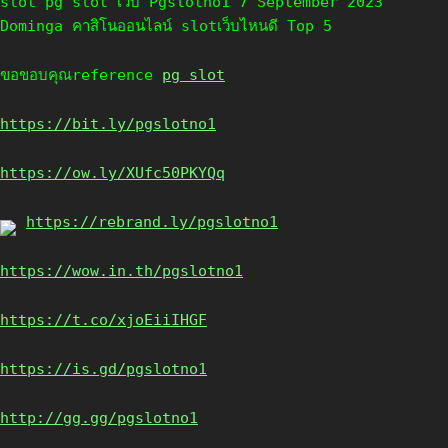
slot pg slot เว็บ Pgslotno1 7 September 2023
Dominga คาสิโนออนไลน์ slotเว็บไหนดี Top 5
ขอขอบคุณreference
pg slot
https://bit.ly/pgslotno1
https://ow.ly/XUfc50PKYQq
https://rebrand.ly/pgslotno1
https://wow.in.th/pgslotno1
https://t.co/xjoEiiIHGF
https://is.gd/pgslotno1
http://gg.gg/pgslotno1