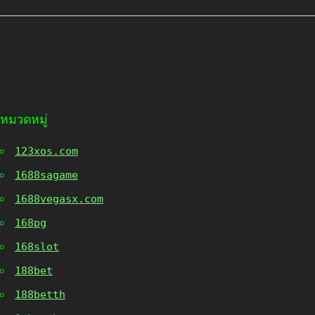
หมวดหมู่
123xos.com
1688sagame
1688vegasx.com
168pg
168slot
188bet
188betth