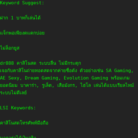
Keyword Suggest:
ฝาก 1 บาทก็เล่นได้
แจ็กพอเพียงตแตกบ่อย
ไม่ล็อกยูส
dr888 คาสิโนสด ระบบลื่น ไม่มีกระตุก
เจอกับคาสิโนถ่ายทอดสดจากค่ายชื่อดัง ตัวอย่างเช่น SA Gaming,
AE Sexy, Dream Gaming, Evolution Gaming พร้อมเกม
ยอดนิยม บาคาร่า, รูเล็ต, เสือมังกร, ไฮโล เล่นได้แบบเรียลไทม์
ระบบไม่ดีเลย์
LSI Keywords:
คาสิโนสดโทรศัพท์มือถือ