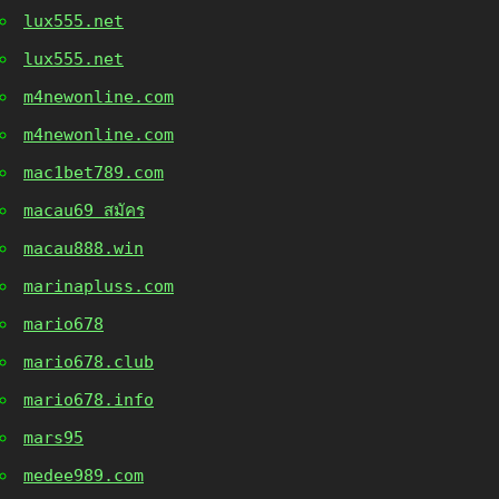
lux555.net
lux555.net
m4newonline.com
m4newonline.com
mac1bet789.com
macau69 สมัคร
macau888.win
marinapluss.com
mario678
mario678.club
mario678.info
mars95
medee989.com