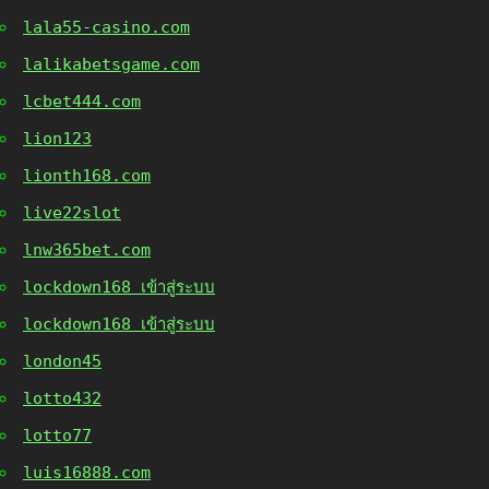
lala55-casino.com
lalikabetsgame.com
lcbet444.com
lion123
lionth168.com
live22slot
lnw365bet.com
lockdown168 เข้าสู่ระบบ
lockdown168 เข้าสู่ระบบ
london45
lotto432
lotto77
luis16888.com