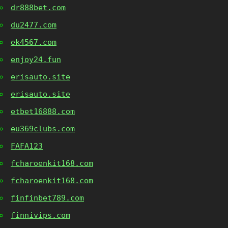
dr888bet.com
du2477.com
ek4567.com
enjoy24.fun
erisauto.site
erisauto.site
etbet16888.com
eu369clubs.com
FAFA123
fcharoenkit168.com
fcharoenkit168.com
finfinbet789.com
finnivips.com