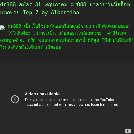
dr888 สมัคร 31 พฤษภาคม dr888 บาคาร่าวันนี้สล็อต
แตกบ่อย Top 7 by Albertina
dr888 เป็นเว็บไซต์พนันออนไลน์ศูนย์รวมเกมเดิมพันทุกแบบเอา
ไว้ในที่เดียว ไม่ว่าจะเป็น สล็อตออนไลน์แตกง่าย, คาสิโนสด
ครบทุกค่าย, หรือ พนันบอลออนไลน์ราคาน้ำดีที่สุด ให้ท่านได้บันเทิง
ใจและก็ทำเงินได้แบบไม่มีสะดุด