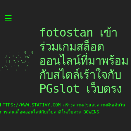
Skip
☰
to
content
fotostan เข้า
ร่วมเกมสล็อต
     .----.   @   @

ออนไลน์ที่มาพร้อม
   / .-"-.`.  \v/

   | | '\ \ \_/ )

 ,-\ `-.' /.'  /

กับสไตล์เร้าใจกับ
'---`----'----'
PGslot เว็บตรง
HTTPS://WWW.STATIVY.COM สร้างความสุขและความตื่นเต้นใน
การเล่นสล็อตออนไลน์กับเว็บคาสิโนเว็บตรง BOWENS