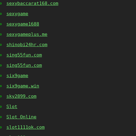
sexybaccarat168.com
sexygame
sexygame1688
sexygameplus.me
shinobi24hr.com
sing55fun.com
sing55fun.com
six9game
six9game.win
sky2899.com
Slot
Slot Online
slot1111ok.com