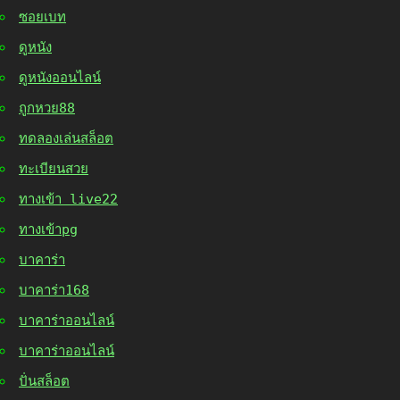
ซอยเบท
ดูหนัง
ดูหนังออนไลน์
ถูกหวย88
ทดลองเล่นสล็อต
ทะเบียนสวย
ทางเข้า live22
ทางเข้าpg
บาคาร่า
บาคาร่า168
บาคาร่าออนไลน์
บาคาร่าออนไลน์
ปั่นสล็อต