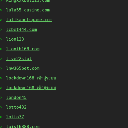
kingxxxbet123.com
lala55-casino.com
lalikabetsgame.com
lcbet444.com
lion123
lionth168.com
live22slot
lnw365bet.com
lockdown168 เข้าสู่ระบบ
lockdown168 เข้าสู่ระบบ
london45
lotto432
lotto77
luis16888.com