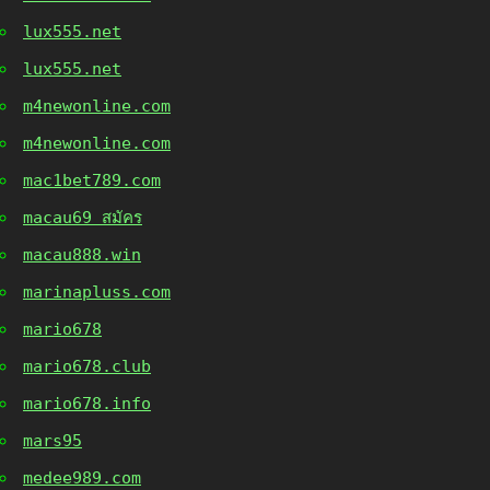
lux555.net
lux555.net
m4newonline.com
m4newonline.com
mac1bet789.com
macau69 สมัคร
macau888.win
marinapluss.com
mario678
mario678.club
mario678.info
mars95
medee989.com