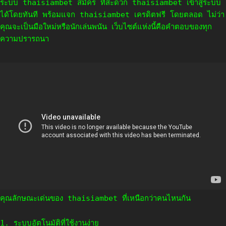
ระบบ thaisiambet สมัคร ที่สะดวก thaisiambet เข้าสู่ระบบ
ได้โดยทันที พร้อมแจก thaisiambet เครดิตฟรี โดยตลอด ไม่ว่า
คุณจะเป็นมือใหม่หรือนักเล่นพนัน เว็บไซต์แห่งนี้คือคำตอบของทุก
ความปรารถนา
คุณลักษณะเด่นของ thaisiambet ที่เหนือกว่าคนไหนกัน
1. ระบบอัตโนมัติที่ใช้งานง่าย