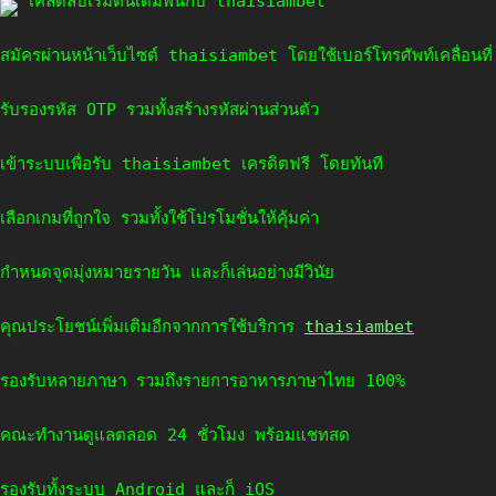
เคล็ดลับเริ่มต้นเดิมพันกับ thaisiambet
สมัครผ่านหน้าเว็บไซต์ thaisiambet โดยใช้เบอร์โทรศัพท์เคลื่อนที่
รับรองรหัส OTP รวมทั้งสร้างรหัสผ่านส่วนตัว
เข้าระบบเพื่อรับ thaisiambet เครดิตฟรี โดยทันที
เลือกเกมที่ถูกใจ รวมทั้งใช้โปรโมชั่นให้คุ้มค่า
กำหนดจุดมุ่งหมายรายวัน และก็เล่นอย่างมีวินัย
คุณประโยชน์เพิ่มเติมอีกจากการใช้บริการ
thaisiambet
รองรับหลายภาษา รวมถึงรายการอาหารภาษาไทย 100%
คณะทำงานดูแลตลอด 24 ชั่วโมง พร้อมแชทสด
รองรับทั้งระบบ Android และก็ iOS