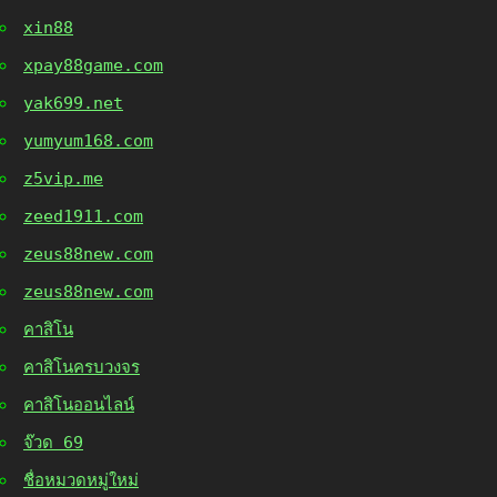
xin88
xpay88game.com
yak699.net
yumyum168.com
z5vip.me
zeed1911.com
zeus88new.com
zeus88new.com
คาสิโน
คาสิโนครบวงจร
คาสิโนออนไลน์
จ๊วด 69
ชื่อหมวดหมู่ใหม่