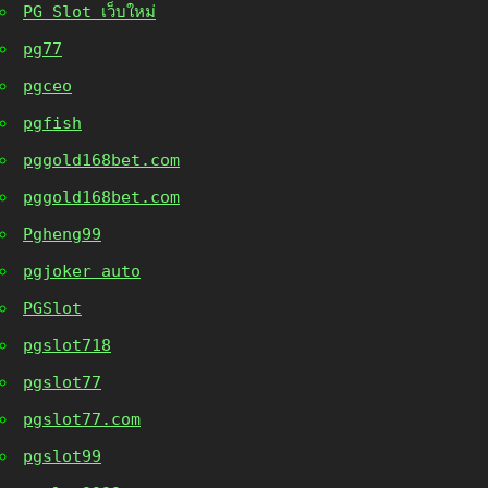
PG Slot เว็บใหม่
pg77
pgceo
pgfish
pggold168bet.com
pggold168bet.com
Pgheng99
pgjoker auto
PGSlot
pgslot718
pgslot77
pgslot77.com
pgslot99