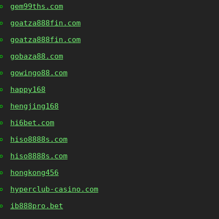
gem99ths.com
goatza888fin.com
goatza888fin.com
gobaza88.com
gowingo88.com
happy168
hengjing168
hi6bet.com
hiso8888s.com
hiso8888s.com
hongkong456
hyperclub-casino.com
ib888pro.bet