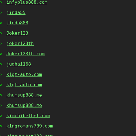
infyplus888.com
jinda55
jinda888
Joker123
joker123th
Joker123th.com
judhai168
k1gt-auto.com
k1gt-auto.com
khumsup888.me
khumsup888.me
kimchibetbet.com
kingromans789.com