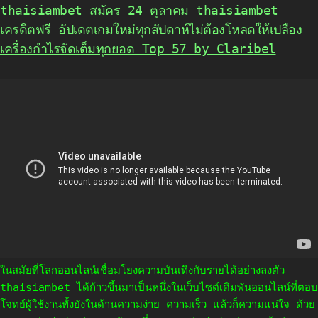
thaisiambet สมัคร 24 ตุลาคม thaisiambet
เครดิตฟรี อัปเดตเกมใหม่ทุกสัปดาห์ไม่ต้องโหลดให้เปลือง
เครื่องกำไรจัดเต็มทุกยอด Top 57 by Claribel
ในสมัยที่โลกออนไลน์เชื่อมโยงความบันเทิงกับรายได้อย่างลงตัว
thaisiambet ได้ก้าวขึ้นมาเป็นหนึ่งในเว็บไซต์เดิมพันออนไลน์ที่ตอบ
โจทย์ผู้ใช้งานทั้งยังในด้านความง่าย ความเร็ว แล้วก็ความแน่ใจ ด้วย