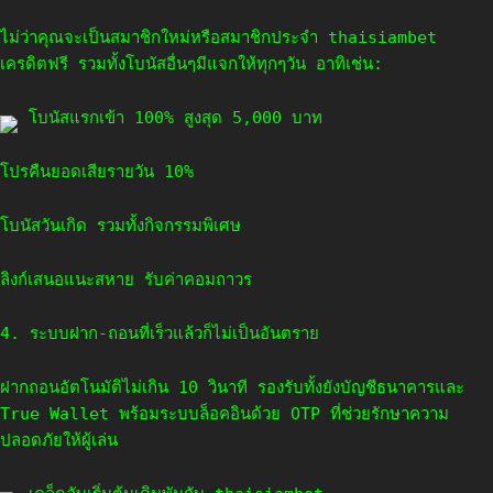
ไม่ว่าคุณจะเป็นสมาชิกใหม่หรือสมาชิกประจำ thaisiambet
เครดิตฟรี รวมทั้งโบนัสอื่นๆมีแจกให้ทุกๆวัน อาทิเช่น:
โบนัสแรกเข้า 100% สูงสุด 5,000 บาท
โปรคืนยอดเสียรายวัน 10%
โบนัสวันเกิด รวมทั้งกิจกรรมพิเศษ
ลิงก์เสนอแนะสหาย รับค่าคอมถาวร
4. ระบบฝาก-ถอนที่เร็วแล้วก็ไม่เป็นอันตราย
ฝากถอนอัตโนมัติไม่เกิน 10 วินาที รองรับทั้งยังบัญชีธนาคารและ
True Wallet พร้อมระบบล็อคอินด้วย OTP ที่ช่วยรักษาความ
ปลอดภัยให้ผู้เล่น