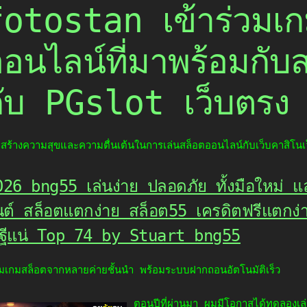
fotostan เข้าร่วมเก
อนไลน์ที่มาพร้อมกับส
กับ PGslot เว็บตรง
างความสุขและความตื่นเต้นในการเล่นสล็อตออนไลน์กับเว็บคาสิโน
6 bng55 เล่นง่าย ปลอดภัย ทั้งมือใหม่ 
ย่นต์ สล็อตแตกง่าย สล็อต55 เครดิตฟรีแตก
ศรษฐีแน่ Top 74 by Stuart bng55
เกมสล็อตจากหลายค่ายชั้นนำ พร้อมระบบฝากถอนอัตโนมัติเร็ว
ตอนปีที่ผ่านมา ผมมีโอกาสได้ทดลองเล่