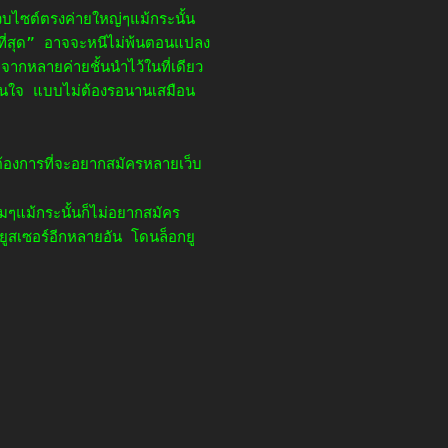
เว็บไซต์ตรงค่ายใหญ่ๆแม้กระนั้น
่ที่สุด” อาจจะหนีไม่พ้นตอนแปลง
จากหลายค่ายชั้นนำไว้ในที่เดียว
ทันใจ แบบไม่ต้องรอนานเสมือน
้องการที่จะอยากสมัครหลายเว็บ
ดิมๆแม้กระนั้นก็ไม่อยากสมัคร
ยูสเซอร์อีกหลายอัน โดนล็อกยู