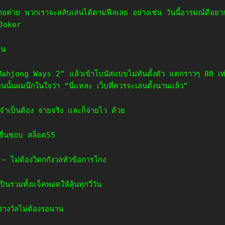
ลายค่าย พวกเราจะสลับเล่นได้ตามฟีลเลย อย่างเช่น วันนี้อารมณ์ดีอ
 Joker
อน
Mahjong Ways 2” แล้วเข้าโบนัสแบบไม่ทันตั้งตัว แตกราวๆ 80 เท
อนนั้นผมนึกในใจว่า “นี่แหละ เว็บที่ควรจะเล่นตั้งนานแล้ว”
ต่จำเป็นต้อง จ่ายจริง และก็จ่ายไว ด้วย
มชื่นชอบ สล็อต55
 – ไม่ต้องวิตกกังวลหัวข้อการโกง
นรวมทั้งแจ็คพอตให้ลุ้นทุกวี่วัน
รางวัลไม่ต้องรอนาน