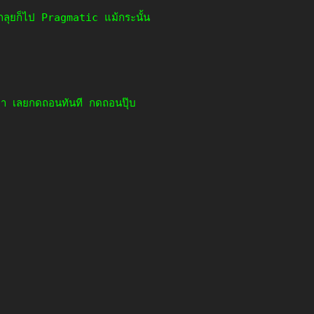
ยากลุยก็ไป Pragmatic แม้กระนั้น
่า เลยกดถอนทันที กดถอนปุ๊บ