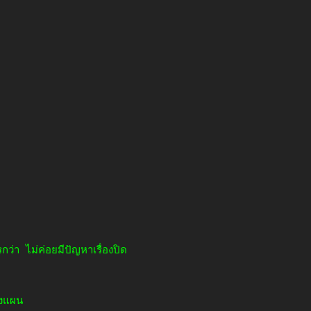
ว่า ไม่ค่อยมีปัญหาเรื่องปิด
างแผน