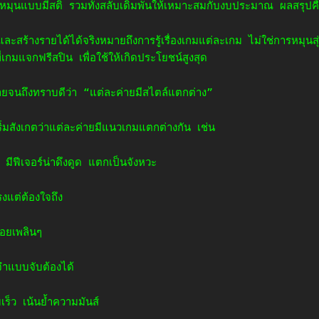
ารหมุนแบบมีสติ รวมทั้งสลับเดิมพันให้เหมาะสมกับงบประมาณ ผลสรุปคื
นและสร้างรายได้ได้จริงหมายถึงการรู้เรื่องเกมแต่ละเกม ไม่ใช่การหมุน
่เกมแจกฟรีสปิน เพื่อใช้ให้เกิดประโยชน์สูงสุด
จนถึงทราบดีว่า “แต่ละค่ายมีสไตล์แตกต่าง”
ริ่มสังเกตว่าแต่ละค่ายมีแนวเกมแตกต่างกัน เช่น
ฟีเจอร์น่าดึงดูด แตกเป็นจังหวะ
ต่ต้องใจถึง
อยเพลินๆ
ำแบบจับต้องได้
็ว เน้นย้ำความมันส์