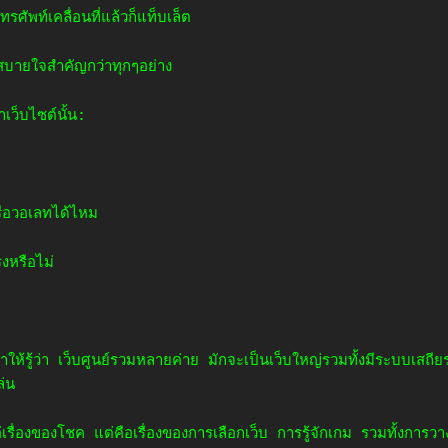
รศัพท์เคลื่อนที่แล้วก็แท็บเล็ต
ายใจสำคัญกว่าทุกๆอย่าง
เว็บไซต์นั้น:
รือวอเลทได้ไหม
รงหรือไม่
้รู้ว่า เว็บศูนย์รวมหลายค่าย มักจะเป็นเว็บใหญ่รวมทั้งมีระบบเสถียรก
ล่น
่เรื่องของโชค แต่คือเรื่องของการเลือกเว็บ การรู้จักเกม รวมทั้งการว