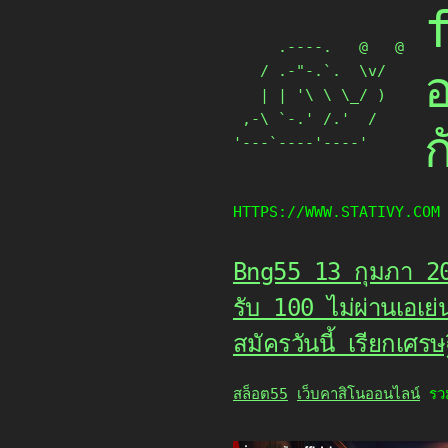
Skip
to
     .----.   @   @

content
อ
   / .-"-.`.  \v/

   | | '\ \ \_/ )

 ,-\ `-.' /.'  /

'---`----'----'
HTTPS://WWW.STATIVY.COM สร้
Bng55 13 กุมภา 202
รับ 100 ไม่ผ่านเอเ
สมัครวันนี้ เรียกเ
สล็อต55
เว็บคาสิโนออนไลน์
รวม