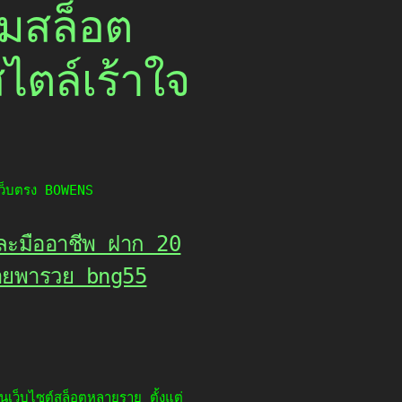
มสล็อต
ไตล์เร้าใจ
เว็บตรง BOWENS
และมืออาชีพ ฝาก 20
ง่ายพารวย bng55
นเว็บไซต์สล็อตหลายราย ตั้งแต่