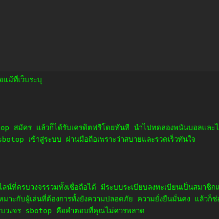
ม้ที่เว็บระบุ
op สมัคร แล้วก็ได้รับเครดิตฟรีโดยทันที นำไปทดลองพนันบอลและได้
botop เข้าสู่ระบบ ผ่านมือถือเพราะว่าสบายและรวดเร็วทันใจ
น์ที่ครบวงจรรวมทั้งเชื่อถือได้ มีระบบระเบียบลงทะเบียนเป็นสมาชิกแล้
เหมาะกับผู้เล่นที่ต้องการทั้งยังความปลอดภัย ความยั่งยืนมั่นคง แล้วก
รบวงจร sbotop คือคำตอบที่คุณไม่ควรพลาด