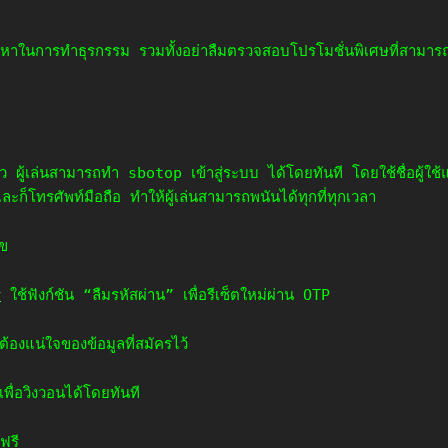
ญหาในการทำธุรกรรม รวมทั้งอย่าลืมตรวจสอบโปรโมชั่นพิเศษที่สามารถกด
ว ผู้เล่นสามารถทำ sbotop เข้าสู่ระบบ ได้โดยทันที โดยใช้ชื่อผู้ใช
และก็โทรศัพท์มือถือ ทำให้ผู้เล่นสามารถพนันได้ทุกที่ทุกเวลา
ไข
ี
ใช้ฟังก์ชัน “ลืมรหัสผ่าน” เพื่อรีเซ็ตใหม่ผ่าน OTP
องแน่ใจของข้อมูลที่สมัครไว้
ื่อวิงวอนได้โดยทันที
ฟรี