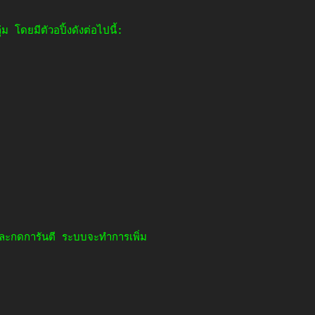
 โดยมีตัวอปิ้งดังต่อไปนี้:
และกดการันตี ระบบจะทำการเพิ่ม