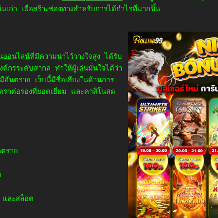
้เล่นเก่า เพื่อสร้างช่องทางสำหรับการได้กำไรที่มากขึ้น
นไลน์ที่มีความน่าไว้วางใจสูง ได้รับ
งค์กรระดับสากล ทำให้ผู้เล่นมั่นใจได้ว่า
ีอันตราย เว็บนี้มีชื่อเสียงในด้านการ
ัตราต่อรองที่ยอดเยี่ยม และคาสิโนสด
ันตราย
จ
น และสล็อต