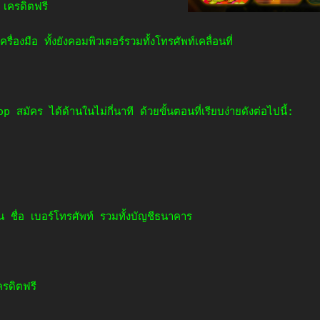
เครดิตฟรี
รื่องมือ ทั้งยังคอมพิวเตอร์รวมทั้งโทรศัพท์เคลื่อนที่
 สมัคร ได้ด้านในไม่กี่นาที ด้วยขั้นตอนที่เรียบง่ายดังต่อไปนี้:
น ชื่อ เบอร์โทรศัพท์ รวมทั้งบัญชีธนาคาร
รดิตฟรี