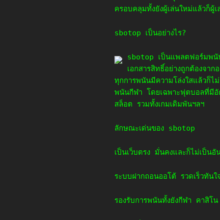
ครอบคลุมทั้งยังผู้เล่นใหม่แล้วก็ผู
sbotop เป็นอย่างไร?
sbotop เป็นแพลตฟอร์มพนันออ
เอกสารสิทธิ์อย่างถูกต้องจากอ
ทุกการพนันมีความโล่งใสแล้วก็ไม่ม
พนันกีฬา โดยเฉพาะฟุตบอลที่มีอ
สล็อต รวมทั้งเกมเดิมพันฯลฯ
ลักษณะเด่นของ sbotop
เป็นเว็บตรง มั่นคงและก็ไม่เป็นอ
ระบบฝากถอนออโต้ รวดเร็วทันใ
รองรับการพนันทั้งยังกีฬา คาสิโ