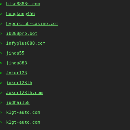
hiso8888s.com
hongkong456
hyperclub-casino.com
ib888pro.bet
infyplus888.com
jinda55
jinda888
Joker123
joker123th
Joker123th.com
judhai168
k1gt-auto.com
k1gt-auto.com