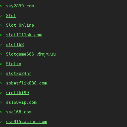
sky2899.com
Slot
Slot Online
slot1111ok.com
slot168
Slotgame666 เข้าสู่ระบบ
Slotxo
slotxo24hr
spbetflik888.com
sretthi99
ss168vip.com
ssc168.com
ssc915casino.com