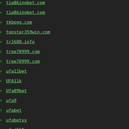
tia8kingbet.com
tia8kingbet.com
tkbpgg.com
topstar359win.com
tr1688.info
tree78999.com
tree78999.com
ufa11bet
UFA11k
Ufa89bet
ufa9
ufabet
ufabetxx