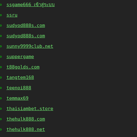
ssgame666 เข้าสู่ระบบ
ssru
sudyod888s.com
sudyod888s.com
sunny9999club.net
suppergame
t88golds.com
tangtem168
teenoi888
temmax69
thaisiambet.store
thehulk888.com
thehulk888.net