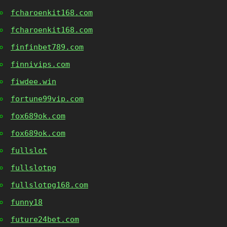
fcharoenkit168.com
fcharoenkit168.com
finfinbet789.com
finnivips.com
fiwdee.win
fortune99vip.com
fox689ok.com
fox689ok.com
fullslot
fullslotpg
fullslotpg168.com
funny18
future24bet.com