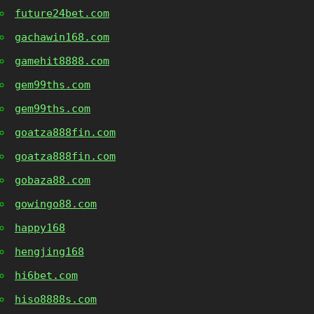
future24bet.com
gachawin168.com
gamehit8888.com
gem99ths.com
gem99ths.com
goatza888fin.com
goatza888fin.com
gobaza88.com
gowingo88.com
happy168
hengjing168
hi6bet.com
hiso8888s.com