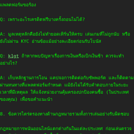
แพลตฟอร์มขอร้อง
Q: เพราะอะไรเครดิตฟรีบางครั้งถอนไม่ได้?
A: มูลเหตุหลักคือยังไม่ทำยอดเทิร์นให้ครบ เล่นเกมที่ไม่ถูกนับ หรือ
ยังไม่ผ่าน KYC อ่านข้อแม้อย่างละเอียดก่อนรับโบนัส
Q:
k1gt
ถ้าหากพบปัญหาเรื่องการเงินหรือเบิกเงินช้า ควรจะทำ
อย่างไร?
A: เก็บหลักฐานการโอน แคปจอการติดต่อกับซัพพอร์ต และก็ติดตาม
ผ่านหนทางที่แพลตฟอร์มกำหนด แม้ยังไม่ได้รับคำตอบภายในระยะ
เวลาที่มีเหตุผล ให้แจ้งหน่วยงานคุ้มครองปกป้องคนซื้อ (ในประเทศ
ของคุณ) เพื่อขอคำแนะนำ
8. ข้อควรไตร่ตรองทางด้านกฎหมายรวมทั้งการเล่นอย่างรับผิดชอบ
กฎหมายการพนันออนไลน์แตกต่างกันในแต่ละประเทศ ก่อนเล่นตรวจ