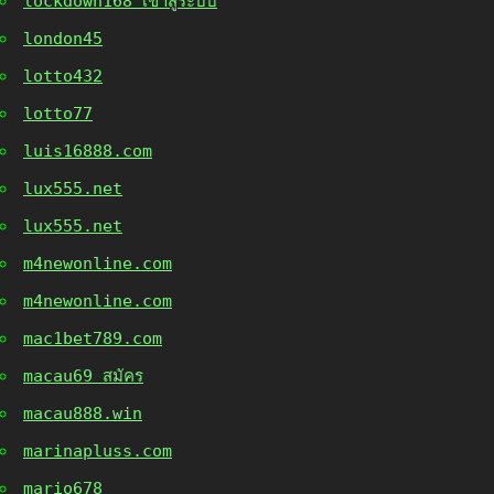
lockdown168 เข้าสู่ระบบ
london45
lotto432
lotto77
luis16888.com
lux555.net
lux555.net
m4newonline.com
m4newonline.com
mac1bet789.com
macau69 สมัคร
macau888.win
marinapluss.com
mario678