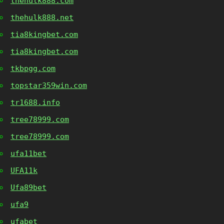
thehulk888.com
thehulk888.net
tia8kingbet.com
tia8kingbet.com
tkbpgg.com
topstar359win.com
tr1688.info
tree78999.com
tree78999.com
ufa11bet
UFA11k
Ufa89bet
ufa9
ufabet