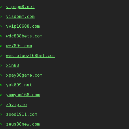
vipmgm8.net
visdomm.com
vvip16688.com
wdc888bets.com
we789s.com
westbluez168bet.com
xin88
xpay88game.com
yak699.net
yumyum168.com
z5vip.me
zeed1911.com
zeus88new.com