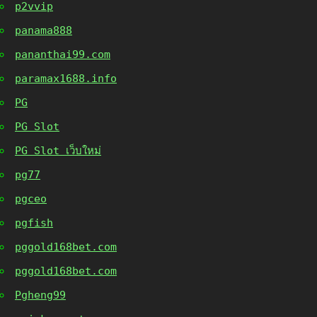
p2vvip
panama888
pananthai99.com
paramax1688.info
PG
PG Slot
PG Slot เว็บใหม่
pg77
pgceo
pgfish
pggold168bet.com
pggold168bet.com
Pgheng99