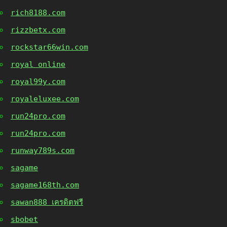
rich8188.com
rizzbetx.com
rockstar66win.com
royal online
royal99y.com
royaleluxee.com
run24pro.com
run24pro.com
runway789s.com
sagame
sagame168th.com
sawan888 เครดิตฟรี
sbobet