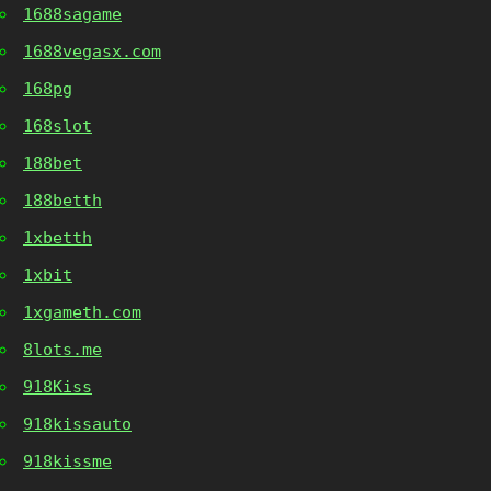
1688sagame
1688vegasx.com
168pg
168slot
188bet
188betth
1xbetth
1xbit
1xgameth.com
8lots.me
918Kiss
918kissauto
918kissme