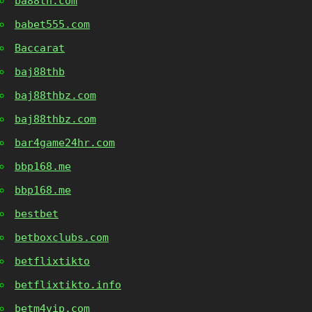
ba88th.com
babet555.com
Baccarat
baj88thb
baj88thbz.com
baj88thbz.com
bar4game24hr.com
bbp168.me
bbp168.me
bestbet
betboxclubs.com
betflixtikto
betflixtikto.info
betm4vip.com