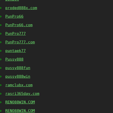
proded888x.com
PunPro66
PunPro66.com
PunPro777
PunPro777.com
puntaek77
Pussy888
pussy888fun
pussy888win
ramclubx.com
rasri365day.com
RENO88WIN.COM
RENO88WIN.COM