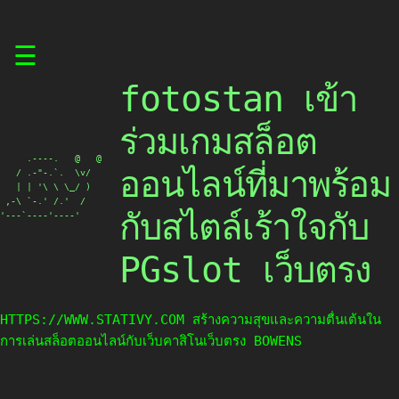
Skip
☰
to
content
fotostan เข้า
ร่วมเกมสล็อต
     .----.   @   @

ออนไลน์ที่มาพร้อม
   / .-"-.`.  \v/

   | | '\ \ \_/ )

 ,-\ `-.' /.'  /

กับสไตล์เร้าใจกับ
'---`----'----'
PGslot เว็บตรง
HTTPS://WWW.STATIVY.COM สร้างความสุขและความตื่นเต้นใน
การเล่นสล็อตออนไลน์กับเว็บคาสิโนเว็บตรง BOWENS