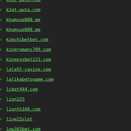
k1gt-auto.com
khumsup888.me
khumsup888.me
kimchibetbet.com
kingromans789.com
kingxxxbet123.com
lala55-casino.com
lalikabetsgame.com
lcbet444.com
lion123
lionth168.com
live22slot
lnw365bet.com