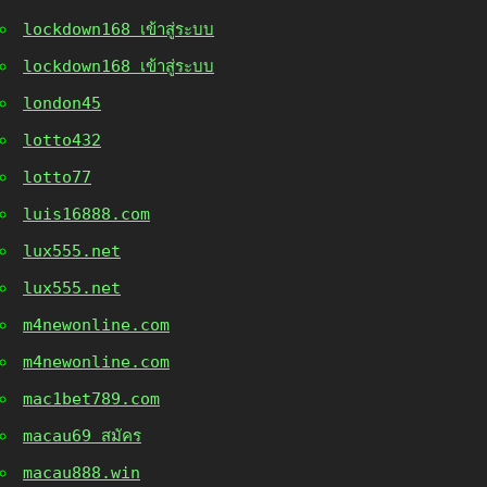
lockdown168 เข้าสู่ระบบ
lockdown168 เข้าสู่ระบบ
london45
lotto432
lotto77
luis16888.com
lux555.net
lux555.net
m4newonline.com
m4newonline.com
mac1bet789.com
macau69 สมัคร
macau888.win