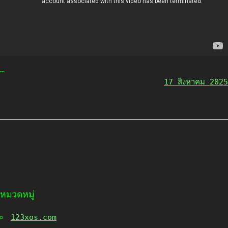
…
17 สิงหาคม 2025
หมวดหมู่
123xos.com