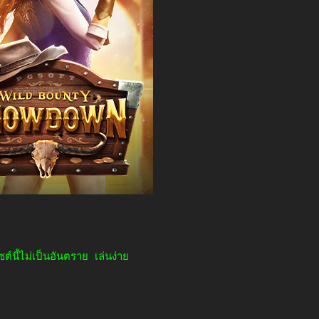
์นี้ไม่เป็นอันตราย เล่นง่าย