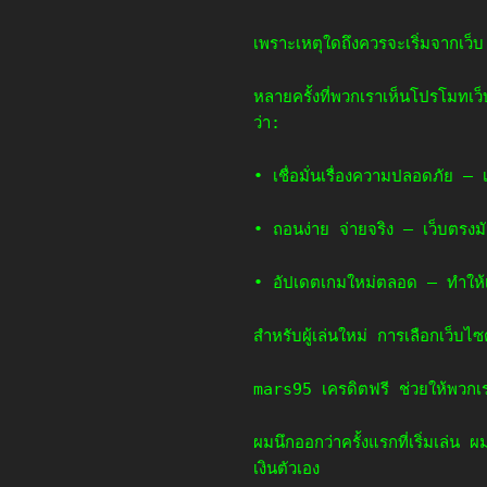
เพราะเหตุใดถึงควรจะเริ่มจากเว
หลายครั้งที่พวกเราเห็นโปรโมทเว็
ว่า:
• เชื่อมั่นเรื่องความปลอดภัย – 
• ถอนง่าย จ่ายจริง – เว็บตรงมัก
• อัปเดตเกมใหม่ตลอด – ทำให้
สำหรับผู้เล่นใหม่ การเลือกเว็บ
mars95 เครดิตฟรี ช่วยให้พวกเรา
ผมนึกออกว่าครั้งแรกที่เริ่มเล่น 
เงินตัวเอง