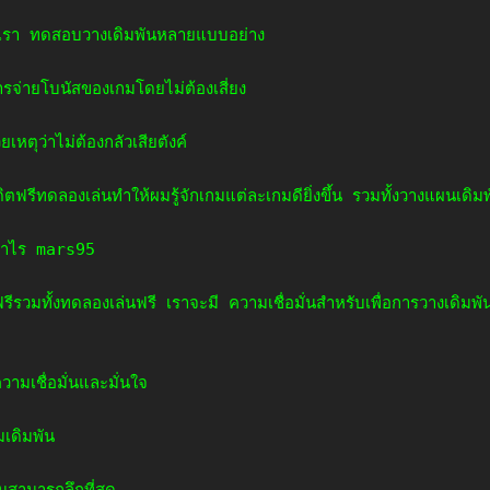
วกเรา ทดสอบวางเดิมพันหลายแบบอย่าง
จ่ายโบนัสของเกมโดยไม่ต้องเสี่ยง
ตุว่าไม่ต้องกลัวเสียตังค์
รีทดลองเล่นทำให้ผมรู้จักเกมแต่ละเกมดียิ่งขึ้น รวมทั้งวางแผนเดิมพั
ด้กำไร mars95
ีรวมทั้งทดลองเล่นฟรี เราจะมี ความเชื่อมั่นสำหรับเพื่อการวางเดิมพัน
ามเชื่อมั่นและมั่นใจ
เดิมพัน
มสามารถลึกที่สุด