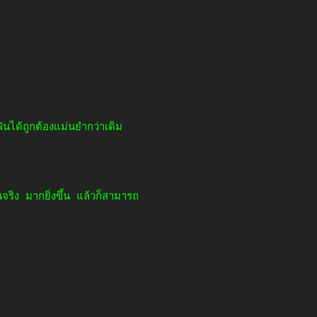
นได้ถูกต้องแม่นยำกว่าเดิม
จริง มากยิ่งขึ้น แล้วก็สามารถ