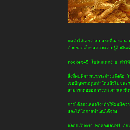
ผมจำได้เลยว่าเกมแรกที่ลองเล่น ผ
ด้วยยอดเล็กๆแต่ว่าความรู้สึกตื่นเ
rocket45 โบนัสแตกง่าย ทำให้บั
สิ่งที่ผมพิจารณากระจ่างแจ้งคือ 
เจอปัญหาหมุนเท่าใดแล้วไม่ชนะรา
สามารถต่อยอดการเล่นจากเครดิตฟ
การได้ลองเล่นจริงๆทำให้ผมมีความ
และได้โอกาสทำเงินได้จริง
สล็อตเว็บตรง ทดลองเล่นฟรี ก่อน