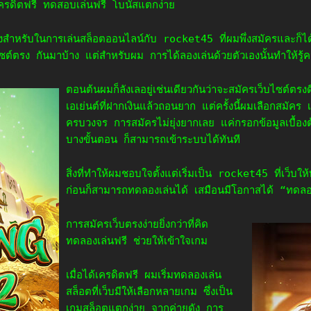
เครดิตฟรี ทดสอบเล่นฟรี โบนัสแตกง่าย
ำหรับในการเล่นสล็อตออนไลน์กับ rocket45 ที่ผมพึ่งสมัครและก็ได้
บไซต์ตรง กันมาบ้าง แต่สำหรับผม การได้ลองเล่นด้วยตัวเองนั้นทำให้รู้
ตอนต้นผมก็ลังเลอยู่เช่นเดียวกันว่าจะสมัครเว็บไซต์ตรง
เอเย่นต์ที่ฝากเงินแล้วถอนยาก แต่ครั้งนี้ผมเลือกสมัคร
ครบวงจร การสมัครไม่ยุ่งยากเลย แค่กรอกข้อมูลเบื้อ
บางขั้นตอน ก็สามารถเข้าระบบได้ทันที
สิ่งที่ทำให้ผมชอบใจตั้งแต่เริ่มเป็น rocket45 ที่เว็บให
ก่อนก็สามารถทดลองเล่นได้ เสมือนมีโอกาสได้ “ทดลอง
การสมัครเว็บตรงง่ายยิ่งกว่าที่คิด
ทดลองเล่นฟรี ช่วยให้เข้าใจเกม
เมื่อได้เครดิตฟรี ผมเริ่มทดลองเล่น
สล็อตที่เว็บมีให้เลือกหลายเกม ซึ่งเป็น
เกมสล็อตแตกง่าย จากค่ายดัง การ