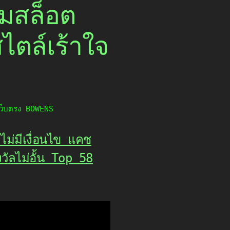
มสล็อต
ไตล์เร้าใจ
เว็บตรง BOWENS
่มีเงื่อนไข แคช
ัลไม่อั้น Top 58