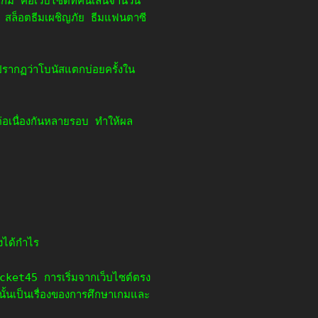
เกม คือเว็บไซต์ที่คนเล่นจำนวน
สล็อตธีมเผชิญภัย ธีมแฟนตาซี
ปรากฏว่าโบนัสแตกบ่อยครั้งใน
่อเนื่องกันหลายรอบ ทำให้ผล
งได้กำไร
ocket45 การเริ่มจากเว็บไซต์ตรง
ะนั้นเป็นเรื่องของการศึกษาเกมและ