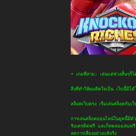
• เกมที่สาม: เล่นแค่ช่วงสั้นๆก็
สิ่งที่ทำให้ผมติดใจเป็น เว็บนี้มิ
สล็อตเว็บตรง เริ่มเล่นสล็อตกับเ
การเล่นสล็อตออนไลน์ในยุคนี้มี
รับเครดิตฟรี และก็ทดลองเล่นฟรี 
ลดการเสี่ยงอย่างแท้จริง