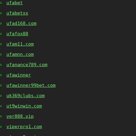
ufabet
ufabetxx
ufad168.com
ufafox88
ufam11.com
ufamnn.com
ufanance789.com
ufawinner
ufawinner99bet.com
uk369clubs.com
ut9winwin.com
ver888.vip
viperpro1.com