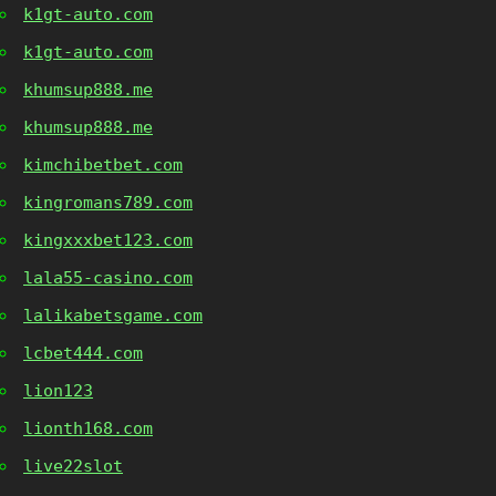
k1gt-auto.com
k1gt-auto.com
khumsup888.me
khumsup888.me
kimchibetbet.com
kingromans789.com
kingxxxbet123.com
lala55-casino.com
lalikabetsgame.com
lcbet444.com
lion123
lionth168.com
live22slot