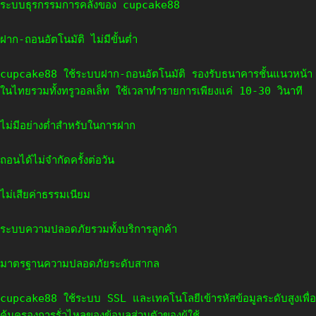
ระบบธุรกรรมการคลังของ cupcake88
ฝาก-ถอนอัตโนมัติ ไม่มีขั้นต่ำ
cupcake88 ใช้ระบบฝาก-ถอนอัตโนมัติ รองรับธนาคารชั้นแนวหน้า
ในไทยรวมทั้งทรูวอลเล็ท ใช้เวลาทำรายการเพียงแค่ 10-30 วินาที
ไม่มีอย่างต่ำสำหรับในการฝาก
ถอนได้ไม่จำกัดครั้งต่อวัน
ไม่เสียค่าธรรมเนียม
ระบบความปลอดภัยรวมทั้งบริการลูกค้า
มาตรฐานความปลอดภัยระดับสากล
cupcake88 ใช้ระบบ SSL และเทคโนโลยีเข้ารหัสข้อมูลระดับสูงเพื่อ
คุ้มครองการรั่วไหลของข้อมูลส่วนตัวของผู้ใช้