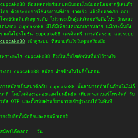
cupcake88 คือแพลตฟอร์มเกมพนันออนไลน์ยอดนิยมจากผู้เล่นทั่ว
ไทย ด้วยระบบการใช้แรงงานที่ง่าย รวดเร็ว แล้วก็ปลอดภัย ตอบ
โจทย์นักเดิมพันทุกระดับ ไม่ว่าจะเป็นผู้เล่นใหม่หรือมือโปร ลักษณะ
เด่นของ cupcake88 มิได้มีเพียงแค่เกมหลากหลาย แม้กระนั้นยัง
รวมถึงโปรโมชั่น cupcake88 เครดิตฟรี การสมัครง่าย และระบบ
cupcake88
เข้าสู่ระบบ ที่สบายทันใจในทุกเครื่องมือ
เพราะอะไร cupcake88 ถึงเป็นเว็บไซต์พนันที่น่าไว้วางใจ
ระบบ cupcake88 สมัคร ง่ายข้างในไม่กี่ขั้นตอน
การสมัครเป็นสมาชิกกับ cupcake88 นั้นสามารถทำเป็นด้านในไม่กี่
นาที โดยไม่ต้องรอคอยแอดไม่นยืนยัน เพียงกรอกเบอร์โทรศัพท์ รับ
รหัส OTP และตั้งรหัสผ่านก็สามารถเข้าสู่ระบบได้ในทันที
รองรับอีกทั้งมือถือและคอมพิวเตอร์
สมัครได้ตลอด 1 วัน