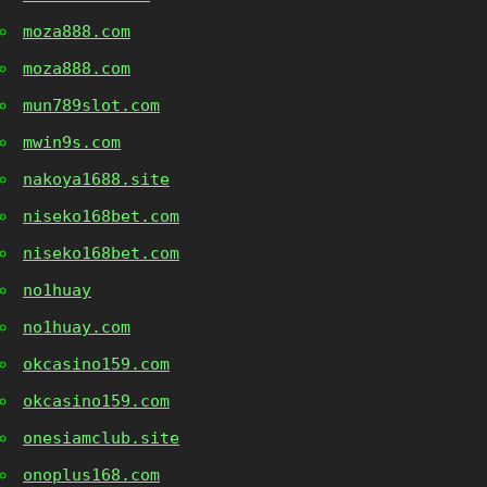
moza888.com
moza888.com
mun789slot.com
mwin9s.com
nakoya1688.site
niseko168bet.com
niseko168bet.com
no1huay
no1huay.com
okcasino159.com
okcasino159.com
onesiamclub.site
onoplus168.com