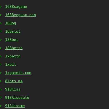
1688sagame
1688vegasx.com
168pg
168slot
188bet
188betth
1xbetth
1xbit
1xgameth.com
8lots.me
918Kiss
918kissauto
918kissme