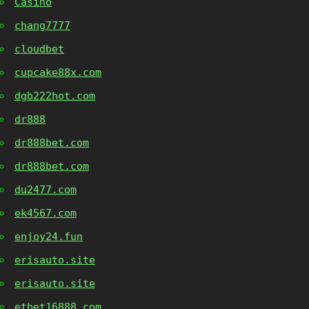
Casino
chang7777
cloudbet
cupcake88x.com
dgb222hot.com
dr888
dr888bet.com
dr888bet.com
du2477.com
ek4567.com
enjoy24.fun
erisauto.site
erisauto.site
etbet16888.com