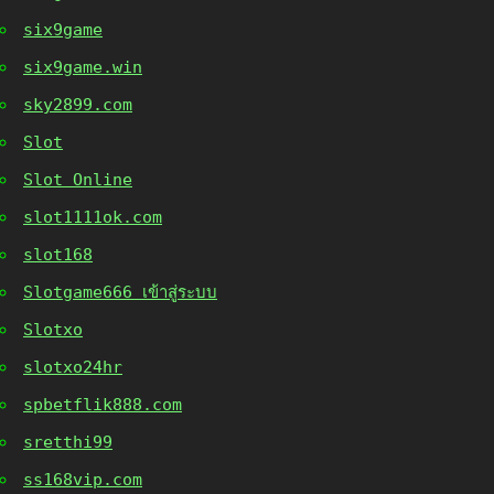
six9game
six9game.win
sky2899.com
Slot
Slot Online
slot1111ok.com
slot168
Slotgame666 เข้าสู่ระบบ
Slotxo
slotxo24hr
spbetflik888.com
sretthi99
ss168vip.com