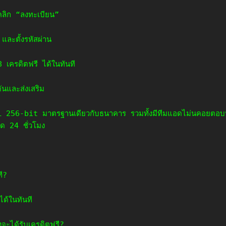
คลิก “ลงทะเบียน”
และตั้งรหัสผ่าน
8 เครดิตฟรี ได้ในทันที
นและส่งเสริม
 256-bit มาตรฐานเดียวกับธนาคาร รวมทั้งมีทีมแอดไม่นคอยตอบปัญห
ด 24 ชั่วโมง
ี?
ได้ในทันที
ึงจะได้รับเครดิตฟรี?