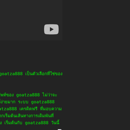
oatza888 เป็นตัวเลือกที่ใช่ของ
ศัพท์ของ goatza888 ไม่ว่าจะ
ี่ง่ายมาก ระบบ goatza888
goatza888 เครดิตฟรี ที่มอบความ
เริ่มต้นเส้นทางการเดิมพันที่
 เริ่มต้นกับ goatza888 วันนี้