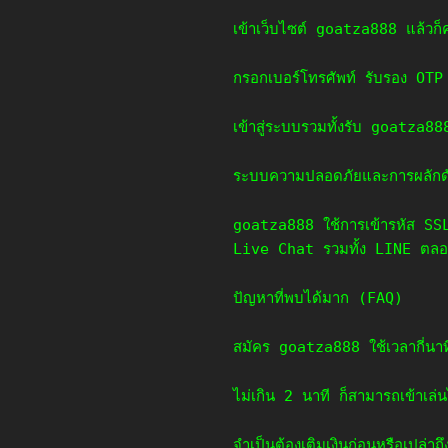
เข้าเว็บไซต์ goatza888 แล้วก็
กรอกเบอร์โทรศัพท์ รับรอง OTP 
เข้าสู่ระบบรวมทั้งรับ goatza88
ระบบความปลอดภัยและการผลักดั
goatza888 ใช้การเข้ารหัส SSL
Live Chat รวมทั้ง LINE ตลอ
ปัญหาที่พบได้มาก (FAQ)
สมัคร goatza888 ใช้เวลากี่นาท
ไม่เกิน 2 นาที ก็สามารถเข้าเล่น
จำเป็นต้องเติมเงินก่อนหรือเปล่าถ