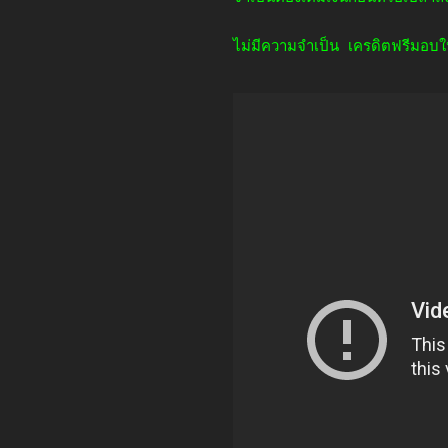
ไม่มีความจำเป็น เครดิตฟรีมอบให