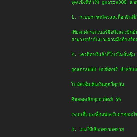
จุดแข็งที่ทำให้ goatza888 น่า
1. ระบบการสมัครและล็อกอินที่เร
เพียงแค่กรอกเบอร์มือถือและยืนย
สามารถทำเป็นง่ายผ่านมือถือหรือ
2. เครดิตฟรีแล้วก็โปรโมชั่นคุ้ม
goatza888 เครดิตฟรี สำหรับส
โบนัสเพิ่มเติมเงินทุกวี่ทุกวัน
คืนยอดเสียทุกอาทิตย์ 5%
ระบบชี้แนะเพื่อนพ้องรับค่าคอมมิ
3. เกมให้เลือกหลากหลาย