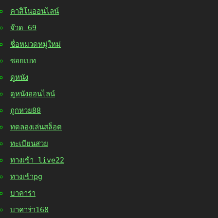
คาสิโนออนไลน์
จ๊วด 69
ชื่อหมวดหมู่ใหม่
ซอยเบท
ดูหนัง
ดูหนังออนไลน์
ถูกหวย88
ทดลองเล่นสล็อต
ทะเบียนสวย
ทางเข้า live22
ทางเข้าpg
บาคาร่า
บาคาร่า168