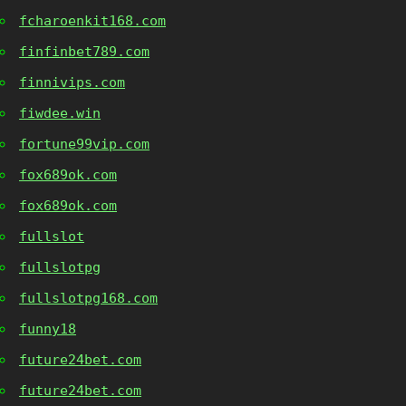
fcharoenkit168.com
finfinbet789.com
finnivips.com
fiwdee.win
fortune99vip.com
fox689ok.com
fox689ok.com
fullslot
fullslotpg
fullslotpg168.com
funny18
future24bet.com
future24bet.com