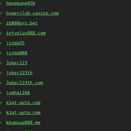
hongkong456
hyperclub-casino.com
ib888pro.bet
infyplus888.com
jinda55
jinda888
Joker123
joker123th
Joker123th.com
judhai168
k1gt-auto.com
k1gt-auto.com
khumsup888.me