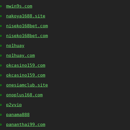
mwin9s.com
nakoya1688.site
niseko168bet.com
niseko168bet.com
no1huay
no1huay.com
okcasino159.com
okcasino159.com
onesiamclub.site
onoplus168.com
p2vvip
panama888
pananthai99.com