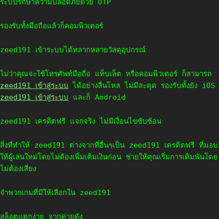
ระบบรักษาความปลอดภัยด้วย OTP
รองรับทั้งมือถือแล้วก็คอมพิวเตอร์
zeed191 เข้าระบบได้หลากหลายวัสดุอุปกรณ์
ไม่ว่าคุณจะใช้โทรศัพท์มือถือ แท็บเล็ต หรือคอมพิวเตอร์ ก็สามารถ
zeed191 เข้าสู่ระบบ
ได้อย่างลื่นไหล ไม่มีสะดุด รองรับทั้งยัง iOS
zeed191 เข้าสู่ระบบ
และก็ Android
zeed191 เครดิตฟรี แจกจริง ไม่มีเงื่อนไขซับซ้อน
สิ่งที่ทำให้ zeed191 ต่างจากที่อื่นๆเป็น zeed191 เครดิตฟรี ที่มอบ
ให้ผู้เล่นใหม่โดยไม่ต้องเพิ่มเติมเงินก่อน ช่วยให้คุณเริ่มการเดิมพันโดย
ไม่ต้องเสี่ยง
จำพวกเกมที่มีให้เลือกใน zeed191
สล็อตแตกง่าย จากค่ายดัง