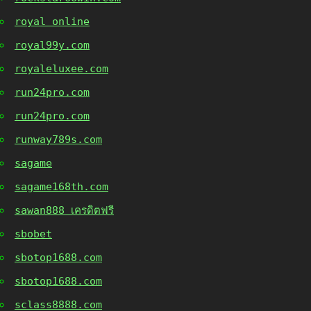
royal online
royal99y.com
royaleluxee.com
run24pro.com
run24pro.com
runway789s.com
sagame
sagame168th.com
sawan888 เครดิตฟรี
sbobet
sbotop1688.com
sbotop1688.com
sclass8888.com