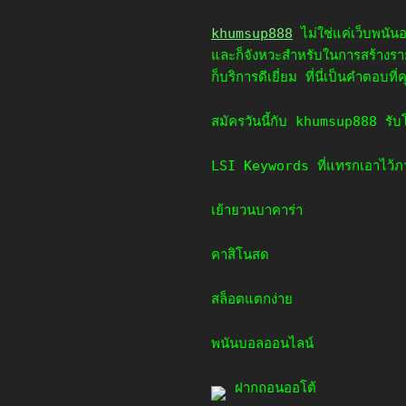
khumsup888
ไม่ใช่แค่เว็บพนันอ
และก็จังหวะสำหรับในการสร้างราย
ก็บริการดีเยี่ยม ที่นี่เป็นคำตอบท
สมัครวันนี้กับ khumsup888 รับ
LSI Keywords ที่แทรกเอาไว้ภาย
เย้ายวนบาคาร่า
คาสิโนสด
สล็อตแตกง่าย
พนันบอลออนไลน์
ฝากถอนออโต้