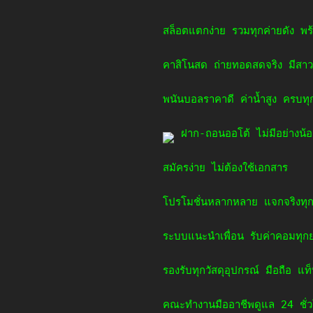
สล็อตแตกง่าย รวมทุกค่ายดัง พร
คาสิโนสด ถ่ายทอดสดจริง มีสาวส
พนันบอลราคาดี ค่าน้ำสูง ครบทุกล
ฝาก-ถอนออโต้ ไม่มีอย่างน
สมัครง่าย ไม่ต้องใช้เอกสาร
โปรโมชั่นหลากหลาย แจกจริงทุก
ระบบแนะนำเพื่อน รับค่าคอมทุก
รองรับทุกวัสดุอุปกรณ์ มือถือ แท
คณะทำงานมืออาชีพดูแล 24 ชั