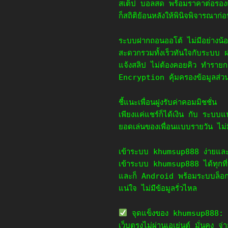
สเต็ป บอลสด พร้อมราคาต่อรองแ
ก็สถิติย้อนหลังให้พินิจพิจารณาก่
ระบบฝากถอนออโต้ ไม่มีอย่างน้
สะดวกรวมทั้งเร็วทันใจกับระบบ 
แจ้งสลิป ไม่ต้องคอยคิว ทำราย
Encryption คุ้มครองข้อมูลส่ว
ชี้แนะเพื่อนฝูงรับค่าคอมมิชชั่น
เพียงแค่แชร์ก็ได้เงิน กับ ระบบ
ยอดเล่นของเพื่อนแบบรายวัน ไม่มีก
เข้าระบบ khumsup888 ง่ายแล
เข้าระบบ khumsup888 ได้ทุกที่ท
และก็ Android พร้อมระบบล็อกอ
แน่ใจ ไม่มีข้อมูลรั่วไหล
จุดแข็งของ khumsup888:
เว็บตรงไม่ผ่านเอเย่นต์ มั่นคง จ่