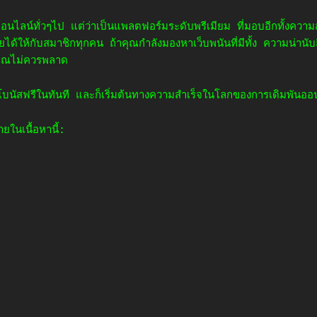
อนไลน์ทั่วๆไป แต่ว่าเป็นแพลตฟอร์มระดับพรีเมียม ที่มอบอีกทั้งความ
ได้ให้กับสมาชิกทุกคน ถ้าคุณกำลังมองหาเว็บพนันที่มีทั้ง ความน่าน
ี่คุณไม่ควรพลาด
โบนัสฟรีในทันที และก็เริ่มต้นทางความสำเร็จในโลกของการเดิมพันออ
ในเนื้อหานี้: