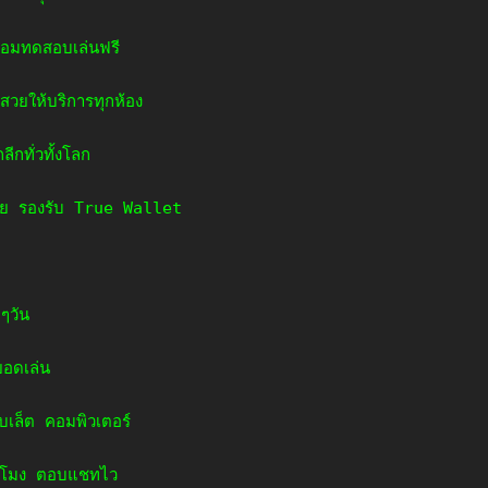
้อมทดสอบเล่นฟรี
วยให้บริการทุกห้อง
ีกทั่วทั้งโลก
้อย รองรับ True Wallet
ๆวัน
ยอดเล่น
็บเล็ต คอมพิวเตอร์
่วโมง ตอบแชทไว