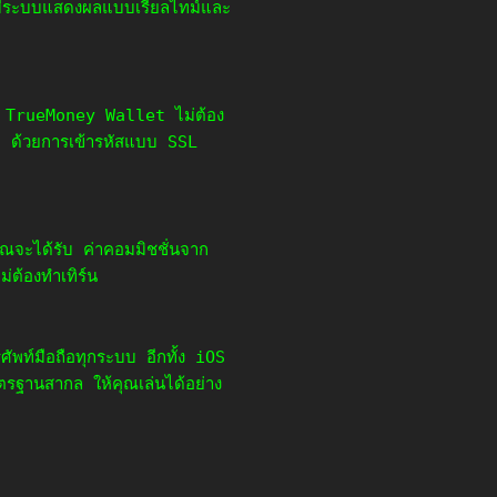
 มีระบบแสดงผลแบบเรียลไทม์และ
ะก็ TrueMoney Wallet ไม่ต้อง
ด ด้วยการเข้ารหัสแบบ SSL
ุณจะได้รับ ค่าคอมมิชชั่นจาก
ม่ต้องทำเทิร์น
ัพท์มือถือทุกระบบ อีกทั้ง iOS
รฐานสากล ให้คุณเล่นได้อย่าง