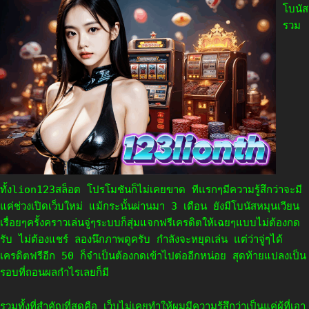
โบนัส
รวม
ทั้งlion123สล็อต โปรโมชันก็ไม่เคยขาด ทีแรกๆมีความรู้สึกว่าจะมี
แค่ช่วงเปิดเว็บใหม่ แม้กระนั้นผ่านมา 3 เดือน ยังมีโบนัสหมุนเวียน
เรื่อยๆครั้งคราวเล่นจู่ๆระบบก็สุ่มแจกฟรีเครดิตให้เฉยๆแบบไม่ต้องกด
รับ ไม่ต้องแชร์ ลองนึกภาพดูครับ กำลังจะหยุดเล่น แต่ว่าจู่ๆได้
เครดิตฟรีอีก 50 ก็จำเป็นต้องกดเข้าไปต่ออีกหน่อย สุดท้ายแปลงเป็น
รอบที่ถอนผลกำไรเลยก็มี
รวมทั้งที่สำคัญที่สุดคือ เว็บไม่เคยทำให้ผมมีความรู้สึกว่าเป็นแค่ผู้ที่เอา