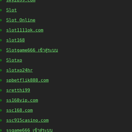
Slot
Slot Online
slot1111ok.com
slot168
Slotgame666 เข้าสู่ระบบ
Slotxo
slotxo24hr
spbetflik888.com
sretthi99
ss168vip.com
ssc168.com
ssc915casino.com
ssgame666 เข้าสู่ระบบ