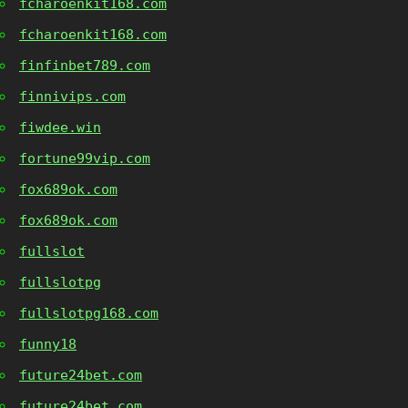
fcharoenkit168.com
fcharoenkit168.com
finfinbet789.com
finnivips.com
fiwdee.win
fortune99vip.com
fox689ok.com
fox689ok.com
fullslot
fullslotpg
fullslotpg168.com
funny18
future24bet.com
future24bet.com