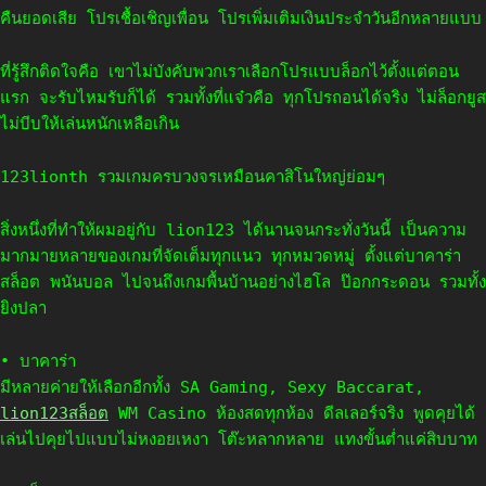
คืนยอดเสีย โปรเชื้อเชิญเพื่อน โปรเพิ่มเติมเงินประจำวันอีกหลายแบบ
ที่รู้สึกติดใจคือ เขาไม่บังคับพวกเราเลือกโปรแบบล็อกไว้ตั้งแต่ตอน
แรก จะรับไหมรับก็ได้ รวมทั้งที่แจ๋วคือ ทุกโปรถอนได้จริง ไม่ล็อกยูส
ไม่บีบให้เล่นหนักเหลือเกิน
123lionth รวมเกมครบวงจรเหมือนคาสิโนใหญ่ย่อมๆ
สิ่งหนึ่งที่ทำให้ผมอยู่กับ lion123 ได้นานจนกระทั่งวันนี้ เป็นความ
มากมายหลายของเกมที่จัดเต็มทุกแนว ทุกหมวดหมู่ ตั้งแต่บาคาร่า
สล็อต พนันบอล ไปจนถึงเกมพื้นบ้านอย่างไฮโล ป๊อกกระดอน รวมทั้ง
ยิงปลา
• บาคาร่า
มีหลายค่ายให้เลือกอีกทั้ง SA Gaming, Sexy Baccarat,
lion123สล็อต
WM Casino ห้องสดทุกห้อง ดีลเลอร์จริง พูดคุยได้
เล่นไปคุยไปแบบไม่หงอยเหงา โต๊ะหลากหลาย แทงขั้นต่ำแค่สิบบาท