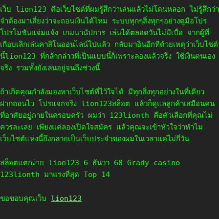
เว็บ lion123 คือเว็บไซต์ที่ผมรู้สึกว่าเล่นแล้วไม่โดนหลอก ไม่รู้สึกว่า
จำต้องมาเสี่ยงว่าจะถอนเงินได้ไหม ระบบทุกๆสิ่งทุกๆอย่างดูมือโปร
โปรโมชันแจ่มแจ้ง เกมนานัปการ เล่นได้ตลอดวันไม่มีเบื่อ จากผู้ที่
เกือบเลิกเล่นคาสิโนออนไลน์ไปแล้ว กลับมาอินอีกทีด้วยเหตุว่าเว็บไซต์
นี้lion123 ที่กล้ากล่าวที่เป็นแบบนี้ก็เพราะลองแล้วจริง ใช้เงินตนเอง
จริง รวมทั้งยังเล่นอยู่จนถึงช่วงนี้
ถ้าเกิดคุณกำลังมองหาเว็บไซต์ที่ไว้ใจได้ มีทุกสิ่งทุกอย่างในที่เดียว
ฝากถอนไว โปรแจกจริง lion123สล็อต แล้วก็ดูแลลูกค้าเสมือนคน
ที่อาศัยอยู่ภายในครอบครัว ผมว่า 123lionth คือตัวเลือกที่คุณไม่
ควรละเลย เพียงแค่ลองเปิดใจสมัคร แล้วคุณจะเข้าหัวใจว่าทำไม
เว็บไซต์แห่งนี้ถึงกลายเป็นเว็บประจำของผมในเวลาแค่ไม่กี่วัน
สล็อตแตกง่าย lion123 6 ธันวา 68 Grady casino
123lionth มาแรงที่สุด Top 14
ขอขอบคุณเว็บ
lion123