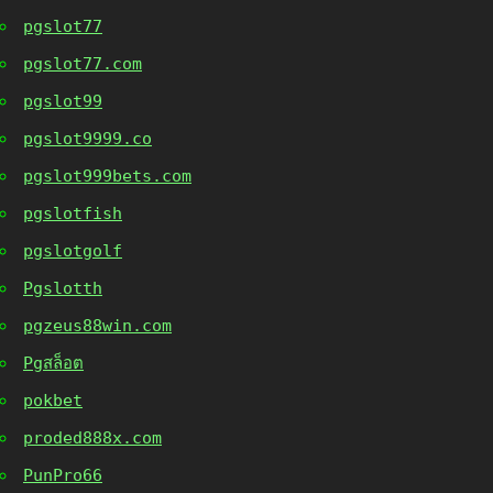
pgslot77
pgslot77.com
pgslot99
pgslot9999.co
pgslot999bets.com
pgslotfish
pgslotgolf
Pgslotth
pgzeus88win.com
Pgสล็อต
pokbet
proded888x.com
PunPro66