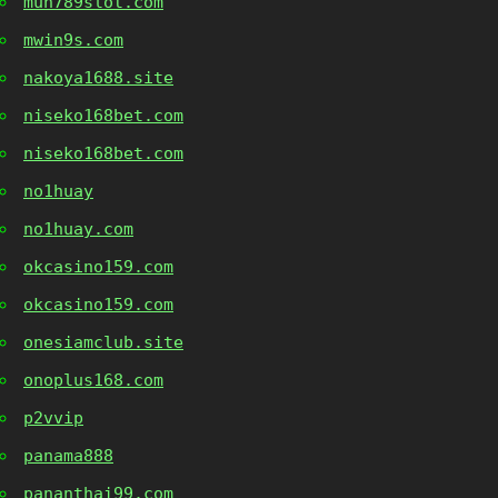
mun789slot.com
mwin9s.com
nakoya1688.site
niseko168bet.com
niseko168bet.com
no1huay
no1huay.com
okcasino159.com
okcasino159.com
onesiamclub.site
onoplus168.com
p2vvip
panama888
pananthai99.com