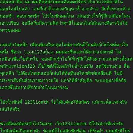
ก่อนหน้าที่ผ่านมาผมคือหนึ่งในคนที่หมดศรัทธากับเว็บไซต์คาสิโน
ออนไลน์ไปแล้ว เล่นกี่เจ้าก็เจอแต่ปัญหาซ้ำจากจำเจ อีกทั้งระบบค้าง
ถอนช้า ตอบแชทช้า โปรโมชันคดโกง เล่นอย่างไรก็รู้สึกเสมือนโดน
เอาเปรียบ จนถึงเริ่มมีความคิดว่าคาสิโนออนไลน์มันบางทีอาจไม่ใช่
ทางของผม
แต่แล้ววันหนึ่ง เพื่อนพ้องในกลุ่มไลน์สายปั่นก็โยนลิงก์เว็บไซต์มาเว็บ
หนึ่ง ชื่อว่า
lion123สล็อต
ผมมองชื่อและก็คิดว่าแปลกๆดี ไม่
เหมือนชื่อเว็บทั่วๆไป พอคลิกเข้าไปก็เริ่มรู้สึกได้ถึงความแตกต่างตั้งแต่
หน้าแรกlion123 เว็บไซต์นี้ใบหน้าไม่ย้ำเวอร์วัง แต่ใช้งานง่าย ลื่น
ทุกคลิก ไม่ต้องโหลดแอปก็เล่นได้ทันทีบนโทรศัพท์เคลื่อนที่ ไม่มี
ประชาสัมพันธ์วุ่นวายมากวนใจ แล้วก็ที่สำคัญคือ ระบบดูน่าเชื่อถือ
แบบที่ไม่ทราบสึกกับเว็บไหนมาก่อน
โปรโมชันที่ 123lionth ไม่ได้แค่ล่อให้สมัคร แม้กระนั้นแจกจริง
เล่นได้จริง
ช่วงที่ผมสมัครเข้าไปวันแรก เว็บ123lionth มีโปรฝากทีแรกรับ
โบนัสเพิ่มเกือบเท่าตัว ข้อแม้ก็ไม่สลับซับซ้อน เทิร์นต่ำ แถมยังมีโปร