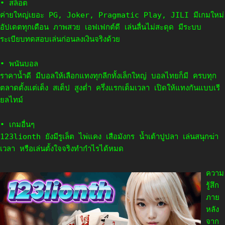
• สล็อต
ค่ายใหญ่เยอะ PG, Joker, Pragmatic Play, JILI มีเกมใหม่
อัปเดตทุกเดือน ภาพสวย เอฟเฟกต์ดี เล่นลื่นไม่สะดุด มีระบบ
ระเบียบทดสอบเล่นก่อนลงเงินจริงด้วย
• พนันบอล
ราคาน้ำดี มีบอลให้เลือกแทงทุกลีกทั้งเล็กใหญ่ บอลไทยก็มี ครบทุก
ตลาดตั้งแต่เต็ง สเต็ป สูงต่ำ ครึ่งแรกเต็มเวลา เปิดให้แทงกันแบบเรี
ยลไทม์
• เกมอื่นๆ
123lionth ยังมีรูเล็ต ไพ่แคง เสือมังกร น้ำเต้าปูปลา เล่นสนุกฆ่า
เวลา หรือเล่นตั้งใจจริงทำกำไรได้หมด
ความ
รู้สึก
ภาย
หลัง
จาก