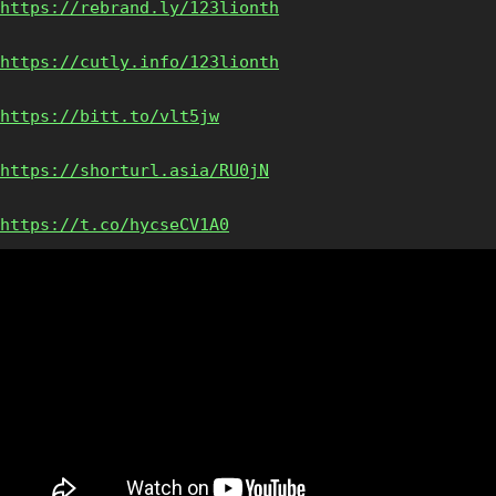
https://rebrand.ly/123lionth
https://cutly.info/123lionth
https://bitt.to/vlt5jw
https://shorturl.asia/RU0jN
https://t.co/hycseCV1A0