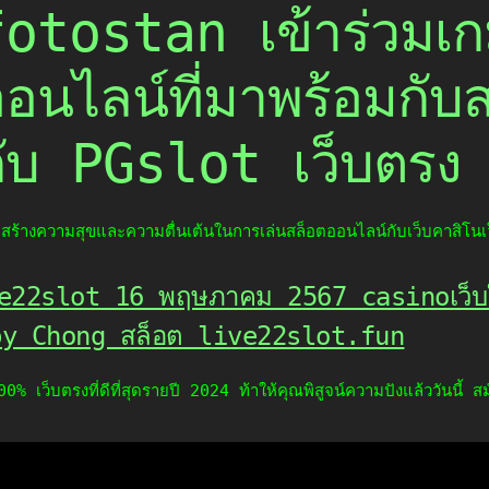
fotostan เข้าร่วมเก
อนไลน์ที่มาพร้อมกับส
กับ PGslot เว็บตรง
างความสุขและความตื่นเต้นในการเล่นสล็อตออนไลน์กับเว็บคาสิโน
ve22slot 16 พฤษภาคม 2567 casinoเว็บ
 by Chong สล็อต live22slot.fun
% เว็บตรงที่ดีที่สุดรายปี 2024 ท้าให้คุณพิสูจน์ความปังแล้ววันนี้ ส