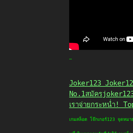
…
Joker123 Joker123
No.1สมัครjoker123
เราจ่ายกระหน่ำ! T
เกมสล็อต โจ๊กเกอร์123 จุดหม