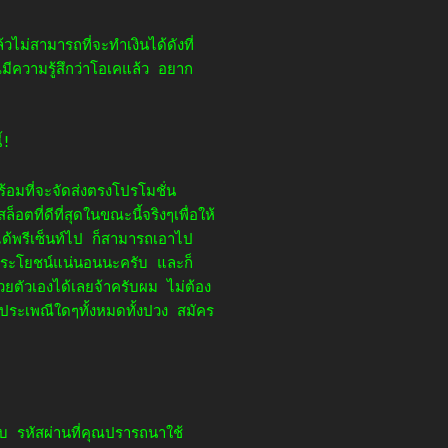
วไม่สามารถที่จะทำเงินได้ดังที่
ณมีความรู้สึกว่าโอเคแล้ว อยาก
้!
อมที่จะจัดส่งตรงโปรโมชั่น
ตที่ดีที่สุดในขณะนี้จริงๆเพื่อให้
ได้พรีเซ็นท์ไป ก็สามารถเอาไป
มีประโยชน์แน่นอนนะครับ และก็
ยตัวเองได้เลยจ้าครับผม ไม่ต้อง
ประเพณีใดๆทั้งหมดทั้งปวง สมัคร
ับ รหัสผ่านที่คุณปรารถนาใช้