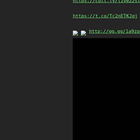
https://cutt.ly/live22s
https://t.co/Tc2nETKJqj
http://gg.gg/1a9zp