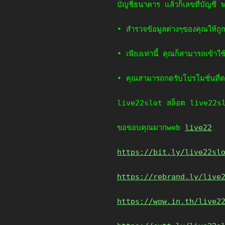
บัญชีธนาคาร แล้วก็เลขที่บัญชี
• สำรวจข้อมูลต่างๆของคุณให้ถู
• เพียงเท่านี้ คุณก็สามารถเข้า
• คุณสามารถกดรับโปรโมชั่นที่
live22slot สล็อต live22sl
ขอขอบคุณมากweb
live22
https://bit.ly/live22sl
https://rebrand.ly/live
https://wow.in.th/live2