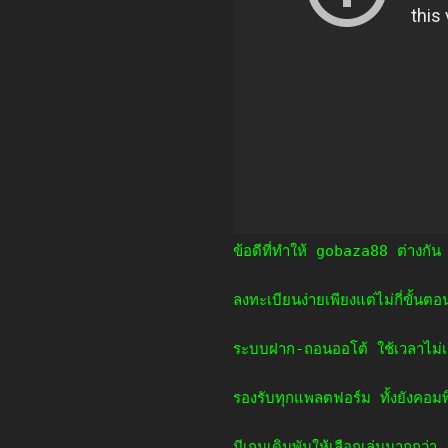
ข้อดีที่ทำให้ gobaza88 ต่างกัน
ลงทะเบียนง่ายเพียงแต่ไม่กี่ขั้นตอ
ระบบฝาก-ถอนออโต้ ใช้เวลาไม่เ
รองรับทุกแพลตฟอร์ม ทั้งยังคอมพิ
มีเกมเดิมพันให้เลือกเล่นมากกว่