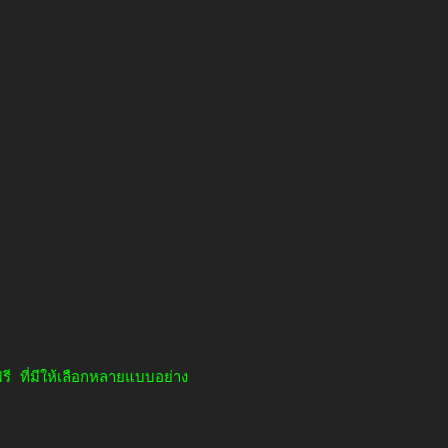
ี ที่มีให้เลือกหลายแบบอย่าง