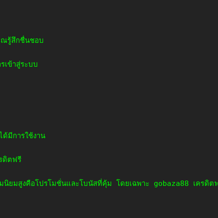
ุณรู้สึกชื่นชอบ
เข้าสู่ระบบ
ได้มีการใช้งาน
ดิตฟรี
ามนิยมสูงคือโปรโมชั่นและโบนัสที่คุ้ม โดยเฉพาะ gobaza88 เครดิตฟร