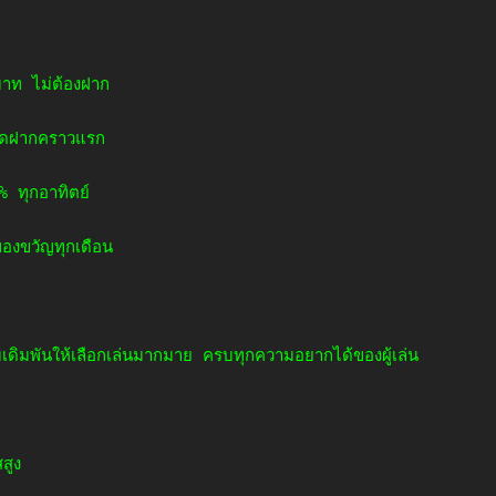
บาท ไม่ต้องฝาก
อดฝากคราวแรก
% ทุกอาทิตย์
ของขวัญทุกเดือน
เดิมพันให้เลือกเล่นมากมาย ครบทุกความอยากได้ของผู้เล่น
สูง