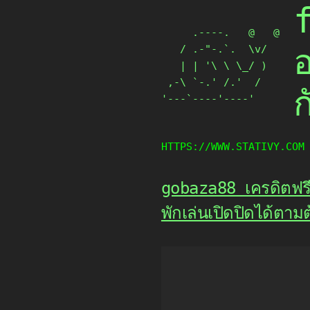
Skip
to
     .----.   @   @

content
อ
   / .-"-.`.  \v/

   | | '\ \ \_/ )

 ,-\ `-.' /.'  /

'---`----'----'
HTTPS://WWW.STATIVY.COM สร้
gobaza88 เครดิตฟรี
พักเล่นเปิดปิดได้ตา