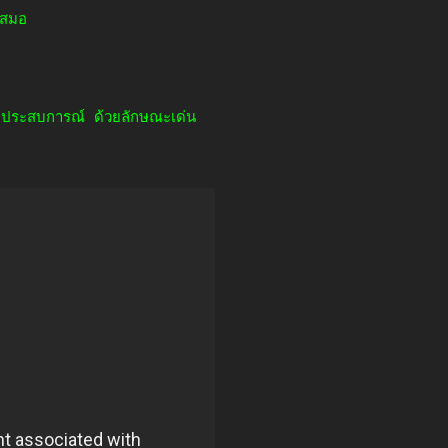
เสมอ
ู้มีประสบการณ์ ด้วยลักษณะเด่น