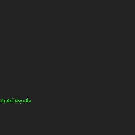
มพันได้ทุกเมื่อ