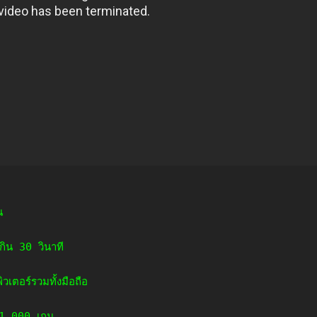
น
กิน 30 วินาที
วเตอร์รวมทั้งมือถือ
า 1,000 เกม