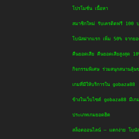
โปรโมชั่น เนื้อหา
สมาชิกใหม่ รับเครดิตฟรี 100 
โบนัสฝากแรก เพิ่ม 50% จากย
คืนยอดเสีย คืนยอดเสียสูงสุด 10
กิจกรรมพิเศษ ร่วมสนุกสนานลุ้น
เกมที่มีให้บริการใน gobaza88
ข้างในเว็บไซต์ gobaza88 มีเกม
ประเภทเกมยอดฮิต
สล็อตออนไลน์ – แตกง่าย โบนัส