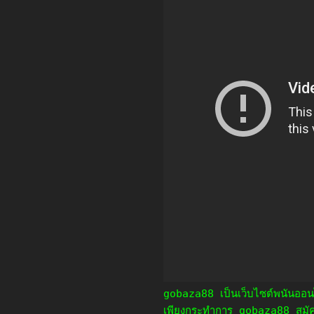
gobaza88 เป็นเว็บไซต์พนันออนไล
เพียงกระทำการ gobaza88 สมัคร ไ