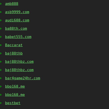
amb888
asb9999.com
audi688.com
ba88th.com
babet555.com
Baccarat
baj88thb
baj88thbz.com
baj88thbz.com
bar4game24hr.com
bbp168.me
bbp168.me
bestbet