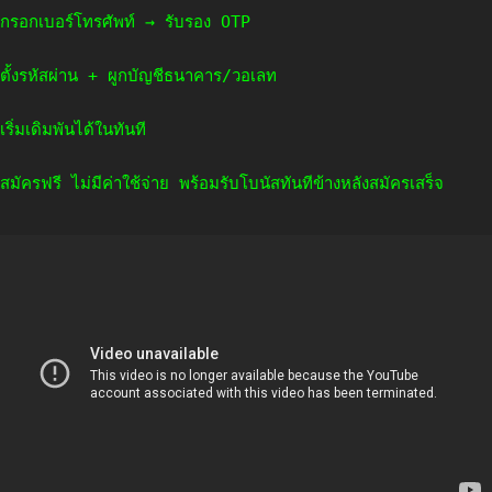
กรอกเบอร์โทรศัพท์ → รับรอง OTP
ตั้งรหัสผ่าน + ผูกบัญชีธนาคาร/วอเลท
เริ่มเดิมพันได้ในทันที
สมัครฟรี ไม่มีค่าใช้จ่าย พร้อมรับโบนัสทันทีข้างหลังสมัครเสร็จ