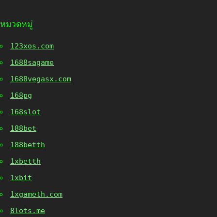
หมวดหมู่
123xos.com
1688sagame
1688vegasx.com
168pg
168slot
188bet
188betth
1xbetth
1xbit
1xgameth.com
8lots.me