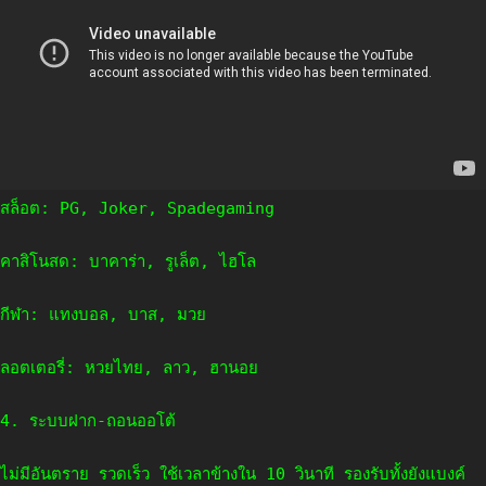
สล็อต: PG, Joker, Spadegaming
คาสิโนสด: บาคาร่า, รูเล็ต, ไฮโล
กีฬา: แทงบอล, บาส, มวย
ลอตเตอรี่: หวยไทย, ลาว, ฮานอย
4. ระบบฝาก-ถอนออโต้
ไม่มีอันตราย รวดเร็ว ใช้เวลาข้างใน 10 วินาที รองรับทั้งยังแบงค์