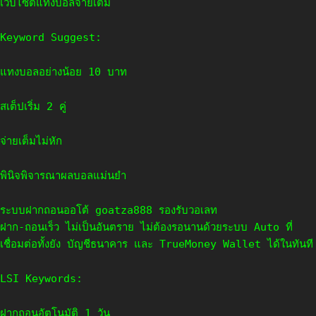
เว็บไซต์แทงบอลจ่ายเต็ม
Keyword Suggest:
แทงบอลอย่างน้อย 10 บาท
สเต็ปเริ่ม 2 คู่
จ่ายเต็มไม่หัก
พินิจพิจารณาผลบอลแม่นยำ
ระบบฝากถอนออโต้ goatza888 รองรับวอเลท
ฝาก-ถอนเร็ว ไม่เป็นอันตราย ไม่ต้องรอนานด้วยระบบ Auto ที่
เชื่อมต่อทั้งยัง บัญชีธนาคาร และ TrueMoney Wallet ได้ในทันที
LSI Keywords:
ฝากถอนอัตโนมัติ 1 วัน