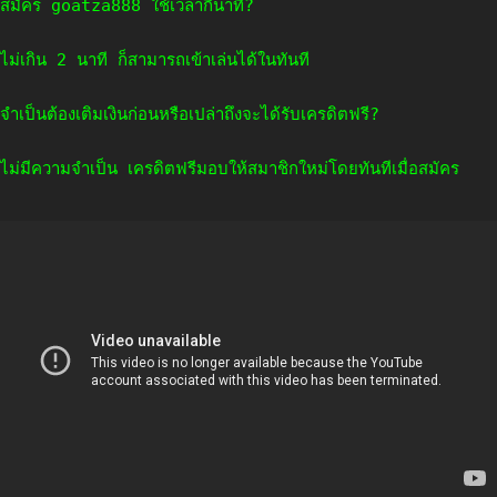
สมัคร goatza888 ใช้เวลากี่นาที?
ไม่เกิน 2 นาที ก็สามารถเข้าเล่นได้ในทันที
จำเป็นต้องเติมเงินก่อนหรือเปล่าถึงจะได้รับเครดิตฟรี?
ไม่มีความจำเป็น เครดิตฟรีมอบให้สมาชิกใหม่โดยทันทีเมื่อสมัคร