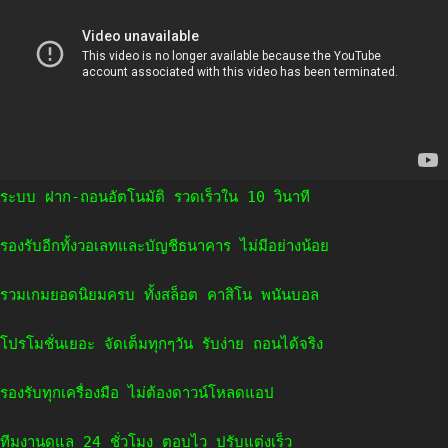
ระบบ ฝาก-ถอนอัตโนมัติ รวดเร็วใน 10 วินาที
รองรับอีกทั้งวอเลทและบัญชีธนาคาร ไม่มีอย่างน้อย
รวมเกมยอดนิยมครบ ทั้งสล็อต คาสิโน พนันบอล
โปรโมชั่นเยอะ จัดเต็มทุกๆวัน รับง่าย ถอนได้จริง
รองรับทุกเครื่องมือ ไม่ต้องดาวน์โหลดแอป
ทีมงานดูแล 24 ชั่วโมง ตอบไว ปรับแต่งเร็ว