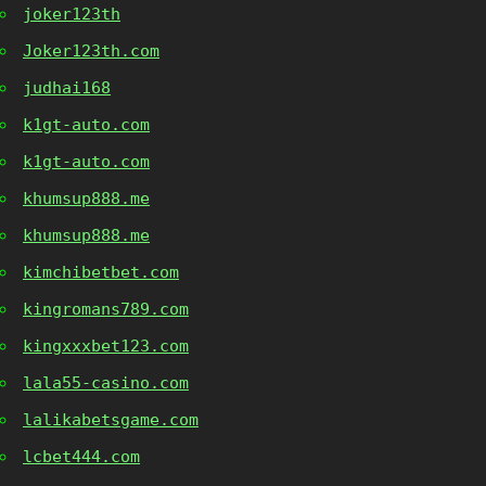
joker123th
Joker123th.com
judhai168
k1gt-auto.com
k1gt-auto.com
khumsup888.me
khumsup888.me
kimchibetbet.com
kingromans789.com
kingxxxbet123.com
lala55-casino.com
lalikabetsgame.com
lcbet444.com