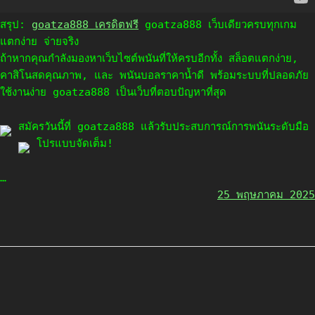
สรุป:
goatza888 เครดิตฟรี
goatza888 เว็บเดียวครบทุกเกม
แตกง่าย จ่ายจริง
ถ้าหากคุณกำลังมองหาเว็บไซต์พนันที่ให้ครบอีกทั้ง สล็อตแตกง่าย,
คาสิโนสดคุณภาพ, และ พนันบอลราคาน้ำดี พร้อมระบบที่ปลอดภัย
ใช้งานง่าย goatza888 เป็นเว็บที่ตอบปัญหาที่สุด
สมัครวันนี้ที่ goatza888 แล้วรับประสบการณ์การพนันระดับมือ
โปรแบบจัดเต็ม!
…
25 พฤษภาคม 2025