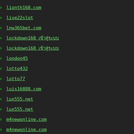
lionth168.com
live22slot
lnw365bet.com
lockdown168 เข้าสู่ระบบ
lockdown168 เข้าสู่ระบบ
london45
lotto432
lotto77
luis16888.com
lux555.net
lux555.net
m4newonline.com
m4newonline.com