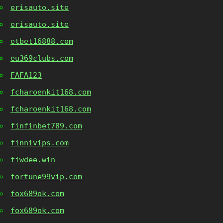
erisauto.site
erisauto.site
etbet16888.com
eu369clubs.com
FAFA123
fcharoenkit168.com
fcharoenkit168.com
finfinbet789.com
finnivips.com
fiwdee.win
fortune99vip.com
fox689ok.com
fox689ok.com