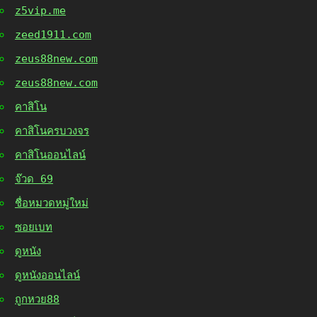
z5vip.me
zeed1911.com
zeus88new.com
zeus88new.com
คาสิโน
คาสิโนครบวงจร
คาสิโนออนไลน์
จ๊วด 69
ชื่อหมวดหมู่ใหม่
ซอยเบท
ดูหนัง
ดูหนังออนไลน์
ถูกหวย88