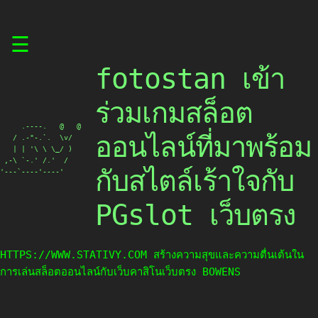
Skip
☰
to
content
fotostan เข้า
ร่วมเกมสล็อต
     .----.   @   @

ออนไลน์ที่มาพร้อม
   / .-"-.`.  \v/

   | | '\ \ \_/ )

 ,-\ `-.' /.'  /

กับสไตล์เร้าใจกับ
'---`----'----'
PGslot เว็บตรง
HTTPS://WWW.STATIVY.COM สร้างความสุขและความตื่นเต้นใน
การเล่นสล็อตออนไลน์กับเว็บคาสิโนเว็บตรง BOWENS