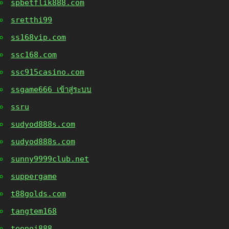
spbetflik888.com
sretthi99
ss168vip.com
ssc168.com
ssc915casino.com
ssgame666 เข้าสู่ระบบ
ssru
sudyod888s.com
sudyod888s.com
sunny9999club.net
suppergame
t88golds.com
tangtem168
teenoi888