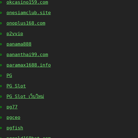
okcasino159.com
onesiamclub.site
onoplus168.com
p2vvip
panama888
pananthai99.com
paramax1688.info
PG
PG Slot
PG Slot เว็บใหม่
pg77
pgceo
pgfish