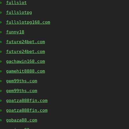
fullslot
fullslotpg
fullslotpg168.com
funny18
future24bet.com
future24bet.com
gachawin168.com
gamehit8888.com
gem99ths.com
gem99ths.com
goatza888fin.com
goatza888fin.com
gobaza88.com