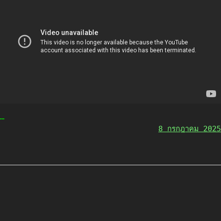
…
8 กรกฎาคม 2025