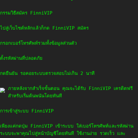
กรรมวิธีสมัคร FinniVIP
ไปสู่เว็บไซต์หลักแล้วก็กด FinniVIP สมัคร
กรอกเบอร์โทรศัพท์รวมทั้งข้อมูลส่วนตัว
ตั้งรหัสผ่านที่ปลอดภัย
กดยืนยัน รอคอยระบบตรวจสอบไม่เกิน 2 นาที
ภายหลังจากสำเร็จขั้นตอน คุณจะได้รับ FinniVIP เครดิตฟรี
สำหรับเริ่มต้นพนันโดยทันที
การเข้าสู่ระบบ FinniVIP
เพียงแค่กดปุ่ม FinniVIP เข้าระบบ ใส่เบอร์โทรศัพท์และรหัสผ่าน
ระบบจะพาคุณไปสู่หน้าบัญชีโดยทันที ใช้งานง่าย รวดเร็ว และ