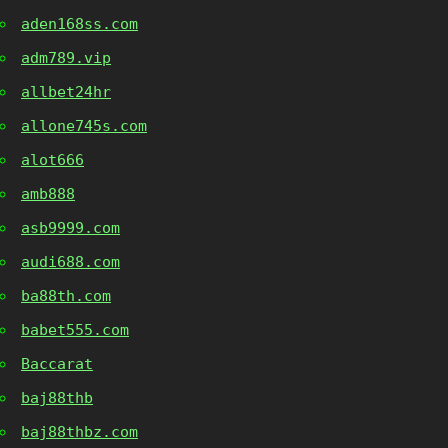
aden168ss.com
adm789.vip
allbet24hr
allone745s.com
alot666
amb888
asb9999.com
audi688.com
ba88th.com
babet555.com
Baccarat
baj88thb
baj88thbz.com