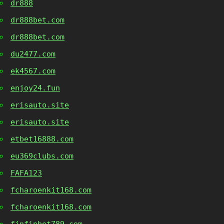
dr888
dr888bet.com
dr888bet.com
du2477.com
ek4567.com
enjoy24.fun
erisauto.site
erisauto.site
etbet16888.com
eu369clubs.com
FAFA123
fcharoenkit168.com
fcharoenkit168.com