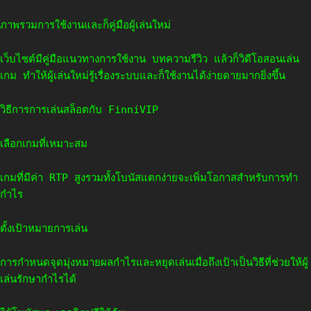
ภาพรวมการใช้งานและก็คู่มือผู้เล่นใหม่
เว็บไซต์มีคู่มือแนวทางการใช้งาน บทความรีวิว แล้วก็วิดีโอสอนเล่น
เกม ทำให้ผู้เล่นใหม่รู้เรื่องระบบและก็ใช้งานได้ง่ายดายมากยิ่งขึ้น
วิธีการการเล่นสล็อตกับ FinniVIP
เลือกเกมที่เหมาะสม
เกมที่มีค่า RTP สูงรวมทั้งโบนัสแตกง่ายจะเพิ่มโอกาสสำหรับการทำ
กำไร
ตั้งเป้าหมายการเล่น
การกำหนดจุดมุ่งหมายผลกำไรและหยุดเล่นเมื่อถึงเป้าเป็นวิธีที่ช่วยให้ผู้
เล่นรักษากำไรได้