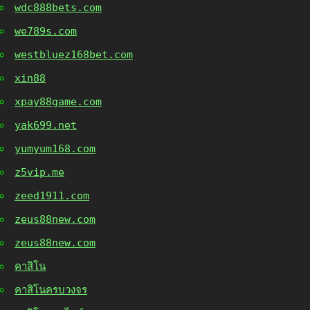
wdc888bets.com
we789s.com
westbluez168bet.com
xin88
xpay88game.com
yak699.net
yumyum168.com
z5vip.me
zeed1911.com
zeus88new.com
zeus88new.com
คาสิโน
คาสิโนครบวงจร