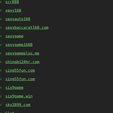
scr888
sexy168
sexyauto168
sexybaccarat168.com
sexygame
sexygame1688
sexygameplus.me
shinobi24hr.com
sing55fun.com
sing55fun.com
six9game
six9game.win
sky2899.com