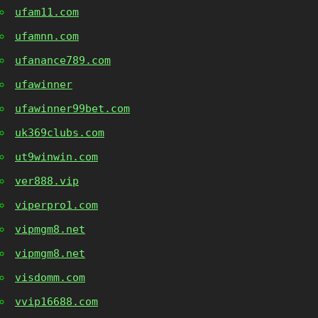
ufam11.com
ufamnn.com
ufanance789.com
ufawinner
ufawinner99bet.com
uk369clubs.com
ut9winwin.com
ver888.vip
viperpro1.com
vipmgm8.net
vipmgm8.net
visdomm.com
vvip16688.com