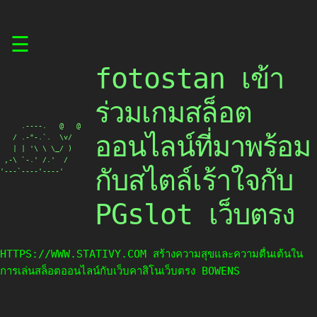
Skip
☰
to
content
fotostan เข้า
ร่วมเกมสล็อต
     .----.   @   @

ออนไลน์ที่มาพร้อม
   / .-"-.`.  \v/

   | | '\ \ \_/ )

 ,-\ `-.' /.'  /

กับสไตล์เร้าใจกับ
'---`----'----'
PGslot เว็บตรง
HTTPS://WWW.STATIVY.COM สร้างความสุขและความตื่นเต้นใน
การเล่นสล็อตออนไลน์กับเว็บคาสิโนเว็บตรง BOWENS