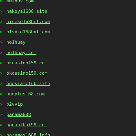
mwin9s.com
nakoya1688.site
niseko168bet.com
niseko168bet.com
no1huay
no1huay.com
okcasino159.com
okcasino159.com
onesiamclub.site
onoplus168.com
p2vvip
panama888
pananthai99.com
paramax1688.info