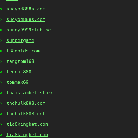
sudyod888s.com
sudyod888s.com
sunny9999club.net
suppergame
t88golds.com
tangtem168
teenoi888
temmax69
thaisiambet.store
thehulk888.com
thehulk888.net
tia8kingbet.com
tia8kingbet.com