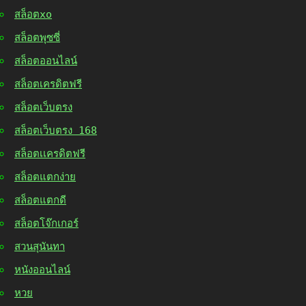
สล็อตxo
สล็อตพุซซี่
สล็อตออนไลน์
สล็อตเครดิตฟรี
สล็อตเว็บตรง
สล็อตเว็บตรง 168
สล็อตเเครดิตฟรี
สล็อตแตกง่าย
สล็อตแตกดี
สล็อตโจ๊กเกอร์
สวนสุนันทา
หนังออนไลน์
หวย