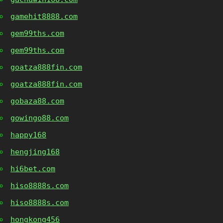
gamehit8888.com
gem99ths.com
gem99ths.com
goatza888fin.com
goatza888fin.com
gobaza88.com
gowingo88.com
happy168
hengjing168
hi6bet.com
hiso8888s.com
hiso8888s.com
hongkong456