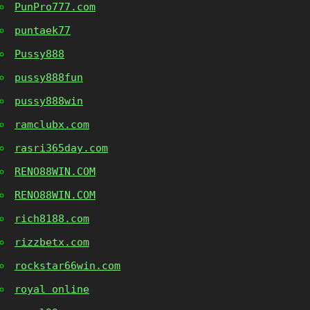
PunPro777.com
puntaek77
Pussy888
pussy888fun
pussy888win
ramclubx.com
rasri365day.com
RENO88WIN.COM
RENO88WIN.COM
rich8188.com
rizzbetx.com
rockstar66win.com
royal online