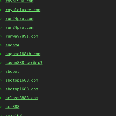
royal99y.com
royaleluxee.com
run24pro.com
run24pro.com
runway789s.com
sagame
sagame168th.com
sawan888 เครดิตฟรี
sbobet
sbotop1688.com
sbotop1688.com
sclass8888.com
scr888
sexy168