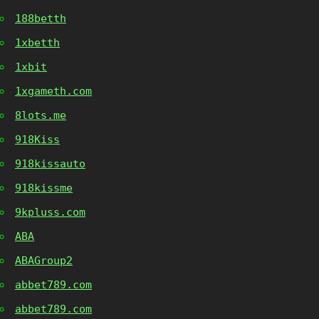
188betth
1xbetth
1xbit
1xgameth.com
8lots.me
918Kiss
918kissauto
918kissme
9kpluss.com
ABA
ABAGroup2
abbet789.com
abbet789.com