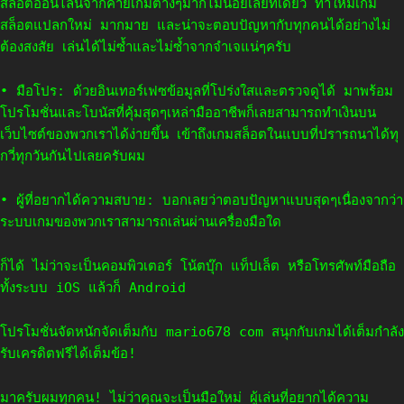
สล็อตออนไลน์จากค่ายเกมต่างๆมากไม่น้อยเลยทีเดียว ทำให้มีเกม
สล็อตแปลกใหม่ มากมาย และน่าจะตอบปัญหากับทุกคนได้อย่างไม่
ต้องสงสัย เล่นได้ไม่ซ้ำและไม่ซ้ำจากจำเจแน่ๆครับ
• มือโปร: ด้วยอินเทอร์เฟซข้อมูลที่โปร่งใสและตรวจดูได้ มาพร้อม
โปรโมชั่นและโบนัสที่คุ้มสุดๆเหล่ามืออาชีพก็เลยสามารถทำเงินบน
เว็บไซต์ของพวกเราได้ง่ายขึ้น เข้าถึงเกมสล็อตในแบบที่ปรารถนาได้ทุ
กวี่ทุกวันกันไปเลยครับผม
• ผู้ที่อยากได้ความสบาย: บอกเลยว่าตอบปัญหาแบบสุดๆเนื่องจากว่า
ระบบเกมของพวกเราสามารถเล่นผ่านเครื่องมือใด
ก็ได้ ไม่ว่าจะเป็นคอมพิวเตอร์ โน้ตบุ๊ก แท็ปเล็ต หรือโทรศัพท์มือถือ
ทั้งระบบ iOS แล้วก็ Android
โปรโมชั่นจัดหนักจัดเต็มกับ mario678 com สนุกกับเกมได้เต็มกำลัง
รับเครดิตฟรีได้เต็มข้อ!
มาครับผมทุกคน! ไม่ว่าคุณจะเป็นมือใหม่ ผู้เล่นที่อยากได้ความ