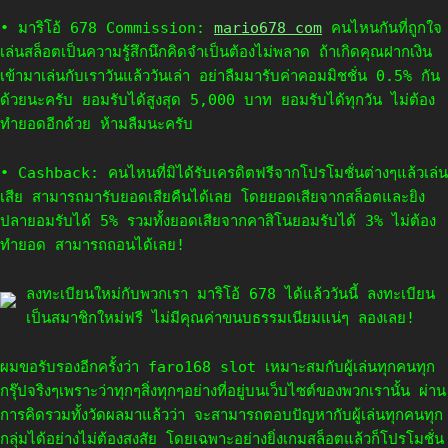
• มาริโอ้ 678 Commission:
mario678 com
คนไหนกันที่ถูกใจ
เล่นสล็อตเป็นความรู้สึกนึกคิดจำเป็นต้องไม่พลาด ถ้าเกิดคุณฝากเงิน
เข้ามาเล่นกับเราวันแล้ววันเล่า อย่าลืมมารับค่าคอมมิชชั่น 0.5% กัน
ด้วยนะครับ ยอมรับได้สูงสุด 5,000 บาท ยอมรับได้ทุกวัน ไม่ต้อง
ทำยอดอีกด้วย ห้ามลืมนะครับ
• Cashback: คนไหนที่มิได้รับเครดิตฟรีจากโปรโมชั่นต่างๆแล้วเล่น
เสีย สามารถมารับยอดเสียคืนได้เลย โดยยอดเสียจากสล็อตและยิง
ปลายอมรับได้ 5% รวมทั้งยอดเสียจากคาสิโนยอมรับได้ 3% ไม่ต้อง
ทำยอด สามารถถอนได้เลย!
ลงทะเบียนใหม่กับพวกเรา มาริโอ้ 678 ได้แล้ววันนี้ ลงทะเบียน
เป็นสมาชิกใหม่ฟรี ไม่มีคุณค่าขนบธรรมเนียมแน่ๆ ลองเลย!
ผมขอรับรองอีกครั้งว่า faro168 slot เหมาะสมกับผู้เล่นทุกคนทุก
กรุ๊ปจริงๆเพราะว่าทุกๆสิ่งทุกๆอย่างที่อยู่บนเว็บไซต์ของพวกเรานั้น ผ่าน
การคิดรวมทั้งวัดผลมาแล้วว่า จะสามารถตอบปัญหากับผู้เล่นทุกคนทุก
กลุ่มได้อย่างไม่ต้องสงสัย โดยเฉพาะอย่างยิ่งเกมสล็อตแล้วก็โปรโมชั่น