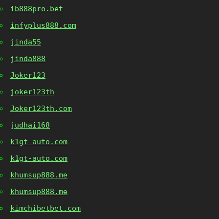
ib888pro.bet
infyplus888.com
jinda55
jinda888
Joker123
joker123th
Joker123th.com
judhai168
k1gt-auto.com
k1gt-auto.com
khumsup888.me
khumsup888.me
kimchibetbet.com