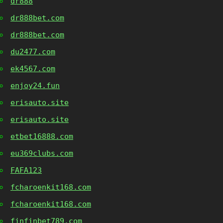
dr888
dr888bet.com
dr888bet.com
du2477.com
ek4567.com
enjoy24.fun
erisauto.site
erisauto.site
etbet16888.com
eu369clubs.com
FAFA123
fcharoenkit168.com
fcharoenkit168.com
finfinbet789.com