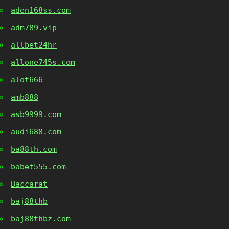
aden168ss.com
adm789.vip
allbet24hr
allone745s.com
alot666
amb888
asb9999.com
audi688.com
ba88th.com
babet555.com
Baccarat
baj88thb
baj88thbz.com