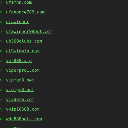
ufamnn.com
ufanance789.com
ufawinner
ufawinner99bet.com
uk369clubs.com
ut9winwin.com
ver888.vip
viperpro1.com
vipmgm8.net
vipmgm8.net
visdomm.com
vvip16688.com
wdc888bets.com