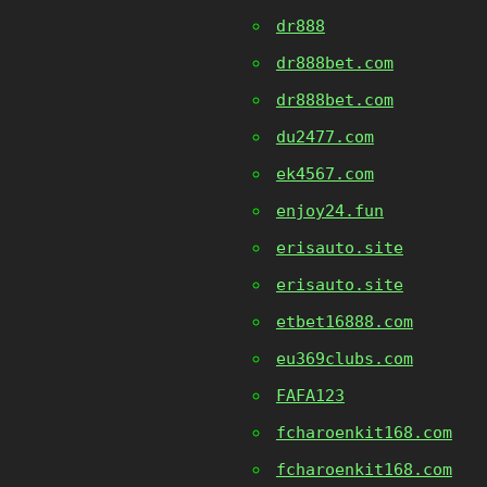
dr888
dr888bet.com
dr888bet.com
du2477.com
ek4567.com
enjoy24.fun
erisauto.site
erisauto.site
etbet16888.com
eu369clubs.com
FAFA123
fcharoenkit168.com
fcharoenkit168.com