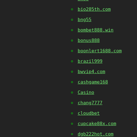
bio285th.com
bng55
bombet888.win
bonus888
boonlert1688.com
brazil999
bwvip4.com
cashgame168
Casino
chang7777
cloudbet
cupcake88x.com
dgb222hot.com