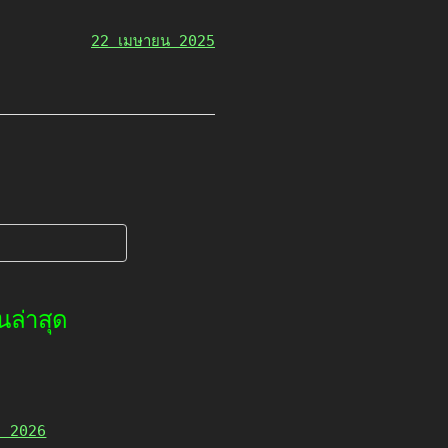
22 เมษายน 2025
นล่าสุด
ม 2026