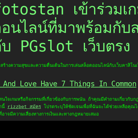
fotostan เข้าร่วมเก
อนไลน์ที่มาพร้อมกับส
กับ PGslot เว็บตรง
างความสุขและความตื่นเต้นในการเล่นสล็อตออนไลน์กับเว็บคาสิโน
บบ And Love Have 7 Things In Common
สนใจเกมหรือกิจกรรมที่เกี่ยวข้องกับการพนัน ถ้าคุณมีคำถามเกี่ยวกับ
านี้
rizzbet สมัคร
โปรดระบุให้ชัดเจนเพื่อที่ฉันจะได้ช่วยเหลือคุณ
มที่อาจมีความเสี่ยงทางการเงินและทางกฎหมายเสมอ