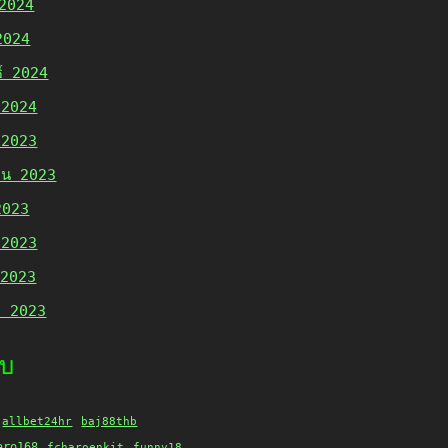
2024
2024
ธ์ 2024
 2024
 2023
ยน 2023
2023
 2023
 2023
ม 2023
ับ
allbet24hr
baj88thb
aro168
fcharoenkit
funny18