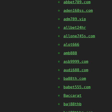
abbet789.com
aden168ss.com
adm789.vip
allbet24hr
allone745s.com
alot666
amb888
asb9999.com
audi688.com
ba88th.com
babet555.com
Baccarat
baj88thb