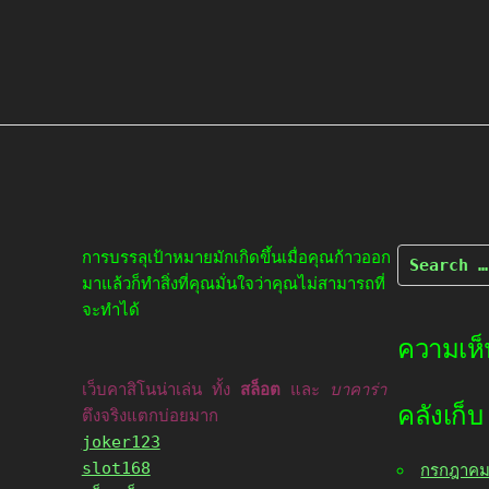
Search
การบรรลุเป้าหมายมักเกิดขึ้นเมื่อคุณก้าวออก
for:
มาแล้วก็ทำสิ่งที่คุณมั่นใจว่าคุณไม่สามารถที่
จะทำได้
ความเห็
เว็บคาสิโนน่าเล่น ทั้ง
สล็อต
และ
บาคาร่า
คลังเก็บ
ตึงจริงแตกบ่อยมาก
joker123
slot168
กรกฎาค