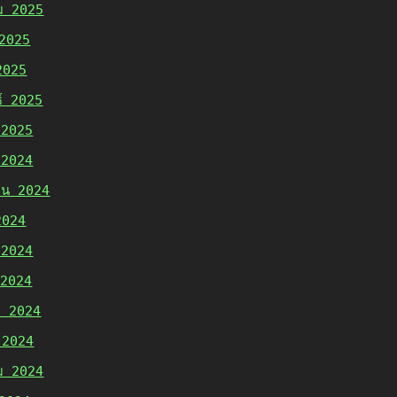
ม 2025
2025
2025
ธ์ 2025
 2025
 2024
ยน 2024
2024
 2024
 2024
ม 2024
 2024
ม 2024