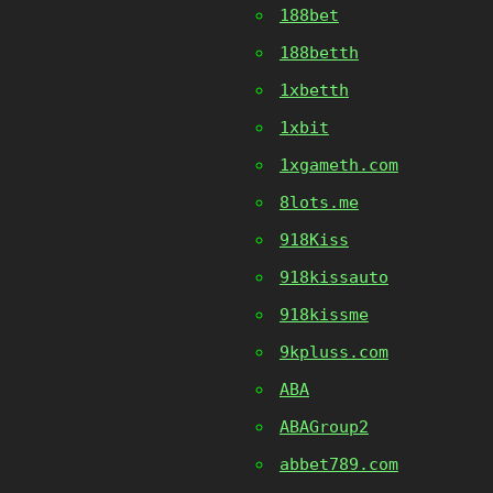
188bet
188betth
1xbetth
1xbit
1xgameth.com
8lots.me
918Kiss
918kissauto
918kissme
9kpluss.com
ABA
ABAGroup2
abbet789.com