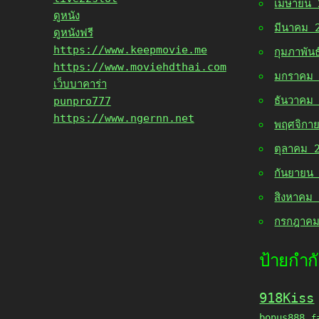
เมษายน 
ดูหนัง
มีนาคม 
ดูหนังฟรี
https://www.keepmovie.me
กุมภาพัน
https://www.moviehdthai.com
มกราคม
เว็บบาคาร่า
ธันวาคม
punpro777
https://www.ngernn.net
พฤศจิกา
ตุลาคม 
กันยายน
สิงหาคม
กรกฎาค
ป้ายกำก
918Kiss
bonus888
f