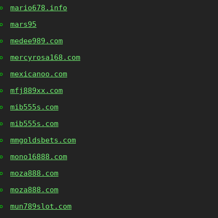
mario678.info
mars95
medee989.com
mercyrosa168.com
mexicanoo.com
mfj889xx.com
mib555s.com
mib555s.com
mmgoldsbets.com
mono16888.com
moza888.com
moza888.com
mun789slot.com