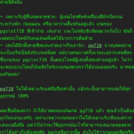
ค่ายนี้ทั้งนั้น
• เหมาะกับผู้ที่เล่นหลายช่วง: ผู้เล่นโทรศัพท์เคลื่อนที่มักเปิดเกม
ระหว่างพัก ก่อนนอน หรือเวลาว่างสั้นๆกันอยู่แล้ว เกมของ
pgslot718 ที่เข้าง่าย เล่นง่าย และไม่สลับซับซ้อนมากเกินไป มันก็
เลยตอบโจทย์กับคนเล่นสล็อตได้มากกว่าเดิมด้วย
• เล่นได้อีกทั้งสายชิลและสายเอาจริงเอาจัง:
pg718
บางบุคคลอาจ
จะเป็นจริงเป็นจังกับเกมสล็อต แต่บางคนบางครั้งอาจจะอยากเล่นชิลๆ
ซึ่งเกมของ pgslot718 นั้นตอบโจทย์ผู้เล่นทั้งสองสายอยู่แล้ว ไม่ว่า
จะชอบแบบไหนก็บันเทิงใจกับเกมของพวกเราได้แน่นอนขอรับ มาทดล
องกันเลย!
pg718
ไม่ได้เหมาะกับแค่มือถือเท่านั้น แม้กระนั้นสามารถเล่นได้ทุก
อุปกรณ์ 100%
ผมเชื่อมั่นเลยว่า ถ้าได้มาทดลองเล่นเกม pg718 แล้ว คุณจำเป็นต้อง
ถูกใจแน่ๆนะครับ เพราะเหตุว่าเกมของเราไม่ได้เหมาะกับเพียงแค่การ
เล่นบนมือถือ แต่ว่าไม่ว่าจะใช้อุปกรณ์อะไรก็สามารถเล่นเกมของพวก
เราได้อย่างไม่ต้องสงสัย นอกเหนือจากนั้น มันไม่ใช่ว่าเกมยอดฮิตหรือ