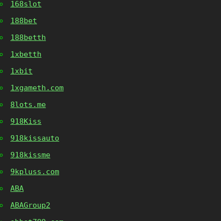
168slot
188bet
188betth
1xbetth
1xbit
1xgameth.com
8lots.me
918Kiss
918kissauto
918kissme
9kpluss.com
ABA
ABAGroup2