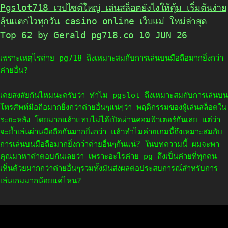
Pgslot718 เวปไซต์ใหญ่ เล่นสล็อตยังไงให้คุ้ม เริ่มต้นง่าย
ลุ้นแตกไวทุกวัน casino online เว็บแม่ ใหม่ล่าสุด
Top 62 by Gerald pg718.co 10 JUN 26
เพราะเหตุไรค่าย pg718 ถึงเหมาะสมกับการเล่นบนมือถือมากยิ่งกว่า
ค่ายอื่น?
เคยสงสัยกันไหมนะครับว่า ทำไม pgslot ถึงเหมาะสมกับการเล่นบน
โทรศัพท์มือถือมากยิ่งกว่าค่ายอื่นๆแน่ๆว่า พฤติกรรมของผู้เล่นสล็อตใน
ระยะหลัง โดยมากแล้วแทบไม่ได้เปิดผ่านคอมพิวเตอร์กันเลย แต่ว่า
จะย้ำเล่นผ่านมือถือกันมากยิ่งกว่า แล้วทำไมค่ายเกมนี้ถึงเหมาะสมกับ
การเล่นบนมือถือมากยิ่งกว่าค่ายอื่นๆกันแน่? ในบทความนี้ ผมจะพา
คุณมาหาคำตอบกันเลยว่า เพราะอะไรค่าย pg ถึงเป็นค่ายที่ทุกคน
เห็นด้วยมากกว่าค่ายอื่นๆรวมทั้งมันส่งผลต่อประสบการณ์สำหรับการ
เล่นเกมมากน้อยแค่ไหน?