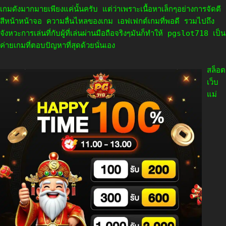
เกมดังมากมายเพียงแค่นั้นครับ แต่ว่าเพราะเนื้อหาเล็กๆอย่างการจัดตี
สีหน้าหน้าจอ ความลื่นไหลของเกม เอฟเฟกต์เกมที่พอดี รวมไปถึง
จังหวะการเล่นที่กับผู้ที่เล่นผ่านมือถือจริงๆมันก็ทำให้ pgslot718 เป็น
ค่ายเกมที่ตอบปัญหาที่สุดด้วยนั่นเอง
สล็อต
เว็บ
แม่