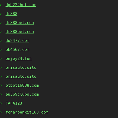
dgb222hot.com
dr888
dr888bet.com
dr888bet.com
du2477.com
ek4567.com
enjoy24.fun
erisauto.site
erisauto.site
etbet16888.com
eu369clubs.com
FAFA123
fcharoenkit168.com