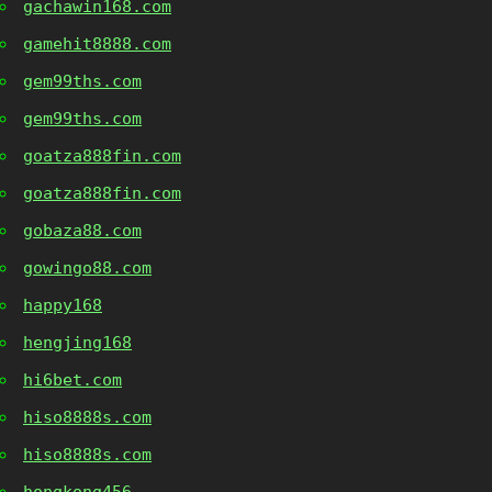
gachawin168.com
gamehit8888.com
gem99ths.com
gem99ths.com
goatza888fin.com
goatza888fin.com
gobaza88.com
gowingo88.com
happy168
hengjing168
hi6bet.com
hiso8888s.com
hiso8888s.com