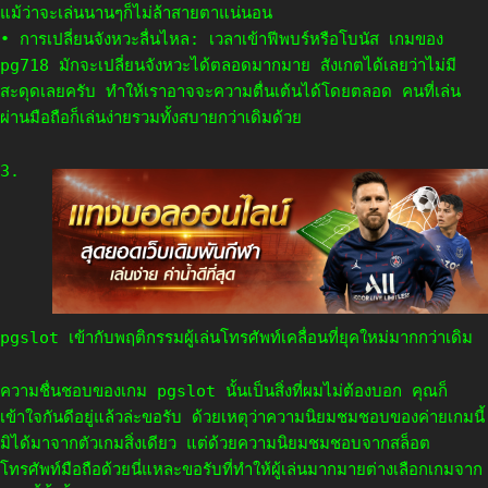
แม้ว่าจะเล่นนานๆก็ไม่ล้าสายตาแน่นอน
• การเปลี่ยนจังหวะลื่นไหล: เวลาเข้าฟีพบร์หรือโบนัส เกมของ
pg718 มักจะเปลี่ยนจังหวะได้ตลอดมากมาย สังเกตได้เลยว่าไม่มี
สะดุดเลยครับ ทำให้เราอาจจะความตื่นเต้นได้โดยตลอด คนที่เล่น
ผ่านมือถือก็เล่นง่ายรวมทั้งสบายกว่าเดิมด้วย
3.
pgslot เข้ากับพฤติกรรมผู้เล่นโทรศัพท์เคลื่อนที่ยุคใหม่มากกว่าเดิม
ความชื่นชอบของเกม pgslot นั้นเป็นสิ่งที่ผมไม่ต้องบอก คุณก็
เข้าใจกันดีอยู่แล้วล่ะขอรับ ด้วยเหตุว่าความนิยมชมชอบของค่ายเกมนี้
มิได้มาจากตัวเกมสิ่งเดียว แต่ด้วยความนิยมชมชอบจากสล็อต
โทรศัพท์มือถือด้วยนี่แหละขอรับที่ทำให้ผู้เล่นมากมายต่างเลือกเกมจาก