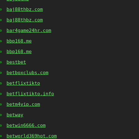
baj88thbz.com
baj88thbz.com
bar4game24hr.com
bbp168.me
bbp168.me
bestbet
betboxclubs.com
betflixtikto
betflixtikto.info
betm4vip.com
betway
betwin6666.com
betworld369hot.com