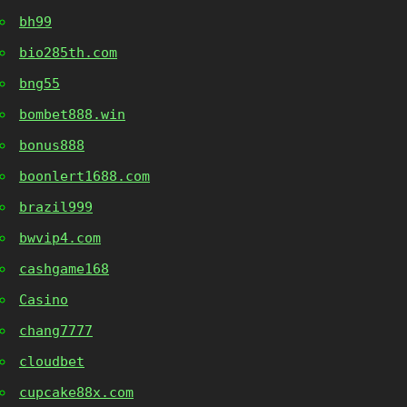
bh99
bio285th.com
bng55
bombet888.win
bonus888
boonlert1688.com
brazil999
bwvip4.com
cashgame168
Casino
chang7777
cloudbet
cupcake88x.com