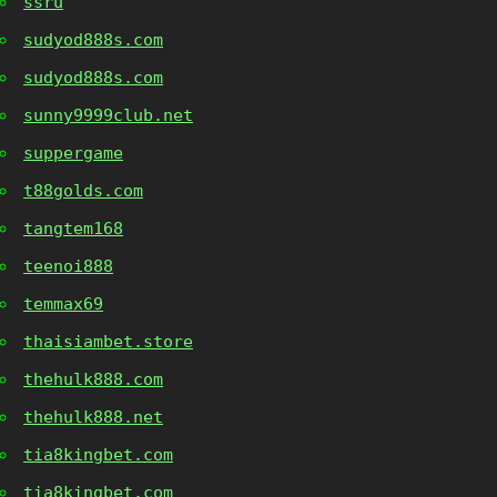
ssru
sudyod888s.com
sudyod888s.com
sunny9999club.net
suppergame
t88golds.com
tangtem168
teenoi888
temmax69
thaisiambet.store
thehulk888.com
thehulk888.net
tia8kingbet.com
tia8kingbet.com