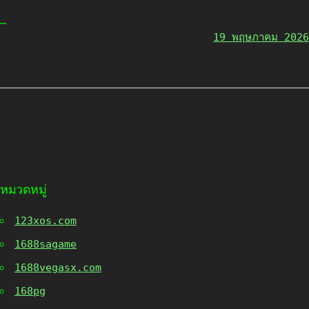
…
19 พฤษภาคม 2026
หมวดหมู่
123xos.com
1688sagame
1688vegasx.com
168pg