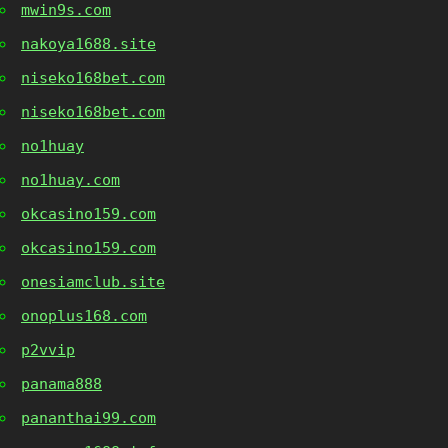
mwin9s.com
nakoya1688.site
niseko168bet.com
niseko168bet.com
no1huay
no1huay.com
okcasino159.com
okcasino159.com
onesiamclub.site
onoplus168.com
p2vvip
panama888
pananthai99.com