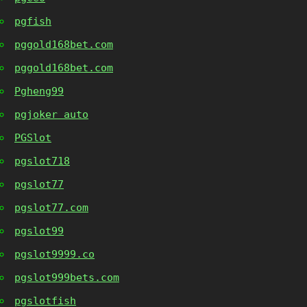
pgfish
pggold168bet.com
pggold168bet.com
Pgheng99
pgjoker auto
PGSlot
pgslot718
pgslot77
pgslot77.com
pgslot99
pgslot9999.co
pgslot999bets.com
pgslotfish