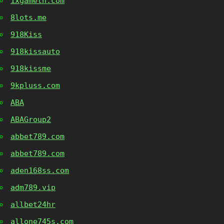
1xgameth.com
8lots.me
918Kiss
918kissauto
918kissme
9kpluss.com
ABA
ABAGroup2
abbet789.com
abbet789.com
aden168ss.com
adm789.vip
allbet24hr
allone745s.com