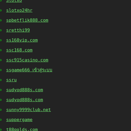
Slotxo
slotxo24hr
spbetflik888.com
sretthi99
ss168vip.com
ssc168.com
ssc915casino.com
ssgame666 เข้าสู่ระบบ
ssru
sudyod888s.com
sudyod888s.com
sunny9999club.net
suppergame
t88golds.com