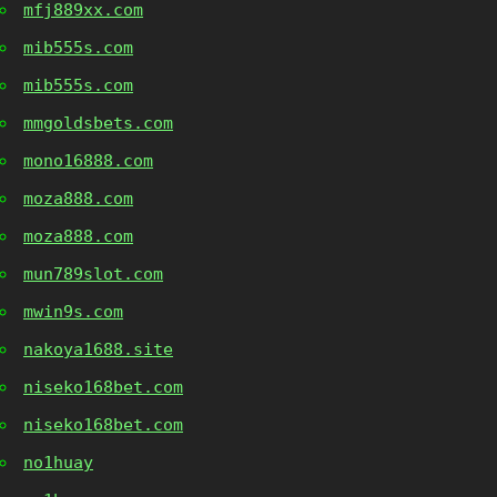
mfj889xx.com
mib555s.com
mib555s.com
mmgoldsbets.com
mono16888.com
moza888.com
moza888.com
mun789slot.com
mwin9s.com
nakoya1688.site
niseko168bet.com
niseko168bet.com
no1huay