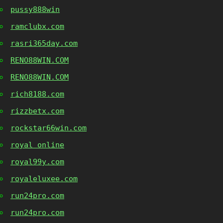
pussy888win
ramclubx.com
rasri365day.com
RENO88WIN.COM
RENO88WIN.COM
rich8188.com
rizzbetx.com
rockstar66win.com
royal online
royal99y.com
royaleluxee.com
run24pro.com
run24pro.com