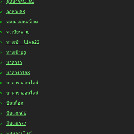
ดูหนังออนไลน์
ถูกหวย88
ทดลองเล่นสล็อต
ทะเบียนสวย
ทางเข้า live22
ทางเข้าpg
บาคาร่า
บาคาร่า168
บาคาร่าออนไลน์
บาคาร่าออนไลน์
ปั่นสล็อต
ปั่นแตก66
ปั่นแตก77
พนันออนไลน์