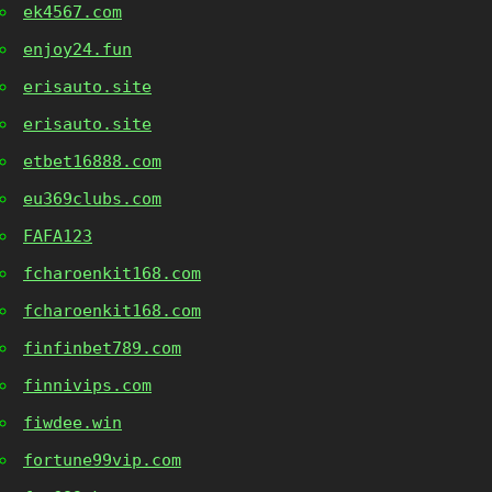
ek4567.com
enjoy24.fun
erisauto.site
erisauto.site
etbet16888.com
eu369clubs.com
FAFA123
fcharoenkit168.com
fcharoenkit168.com
finfinbet789.com
finnivips.com
fiwdee.win
fortune99vip.com