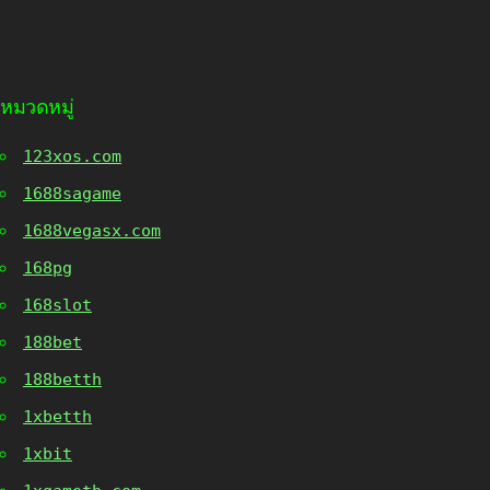
หมวดหมู่
123xos.com
1688sagame
1688vegasx.com
168pg
168slot
188bet
188betth
1xbetth
1xbit