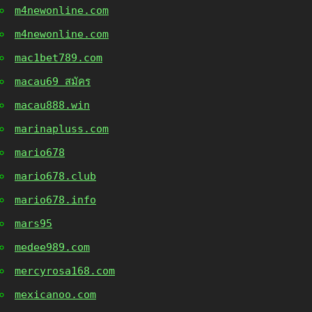
m4newonline.com
m4newonline.com
mac1bet789.com
macau69 สมัคร
macau888.win
marinapluss.com
mario678
mario678.club
mario678.info
mars95
medee989.com
mercyrosa168.com
mexicanoo.com